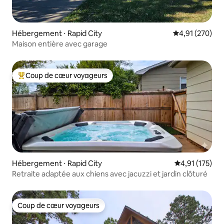
Hébergement ⋅ Rapid City
Évaluation moy
4,91 (270)
Maison entière avec garage
Coup de cœur voyageurs
Coups de cœur voyageurs les plus appréciés
Hébergement ⋅ Rapid City
Évaluation moy
4,91 (175)
Retraite adaptée aux chiens avec jacuzzi et jardin clôturé
Coup de cœur voyageurs
Coup de cœur voyageurs