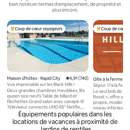
bien notés en termes d'emplacement, de propreté et
plus encore.
Coup de cœur voyageurs
Coup de cœur 
Coups de cœur voyageurs les plus appréciés
Coups de cœur vo
Maison d'hôtes ⋅ Rapid City
Évaluation moyenne sur la base 
4,91 (740)
Gîte à la ferme ⋅ R
Vue imprenable sur les Black Hills !
Séjour ♡à la ferme
Deux grandes chambres meublées, lits
Le seul bnb de not
queen size neufs Table de billard et
Roost », offre un 
fléchettes Grand salon avec canapé-lit
propre, moderne e
Téléviseur connecté UHD 65'' Netflix,
niveau inférieur d
Prime, chaînes HD/locales Piscine et
Équipements populaires dans les
similaire à une sui
équipements de loisirs, saisonniers
carrés de logemen
locations de vacances à proximité de
Internet haut débit WIFI Salle de bain
bien entretenus 
Jardins de reptiles
récemment rénovée Patio extérieur
cuisine, un espace