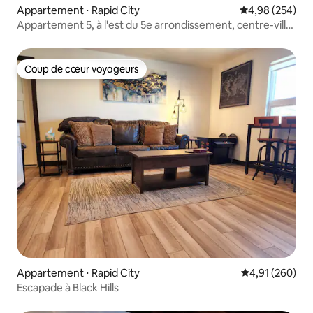
Appartement ⋅ Rapid City
Évaluation moy
4,98 (254)
Appartement 5, à l'est du 5e arrondissement, centre-ville
de Rapid City
Coup de cœur voyageurs
Coup de cœur voyageurs
Appartement ⋅ Rapid City
Évaluation moy
4,91 (260)
Escapade à Black Hills