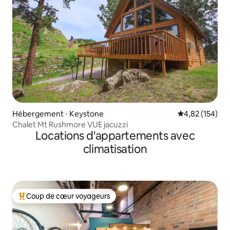
Hébergement ⋅ Keystone
Évaluation moy
4,82 (154)
Chalet Mt Rushmore VUE jacuzzi
Locations d'appartements avec
climatisation
Coup de cœur voyageurs
Coups de cœur voyageurs les plus appréciés