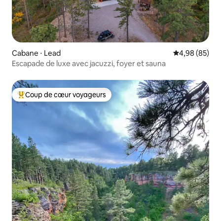
Cabane ⋅ Lead
Évaluation mo
4,98 (85)
Escapade de luxe avec jacuzzi, foyer et sauna
Coup de cœur voyageurs
Coups de cœur voyageurs les plus appréciés