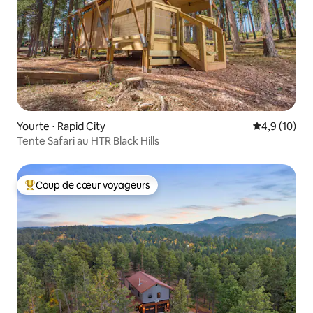
Yourte ⋅ Rapid City
Évaluation m
4,9 (10)
Tente Safari au HTR Black Hills
Coup de cœur voyageurs
Coups de cœur voyageurs les plus appréciés