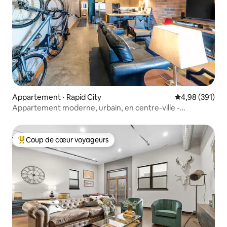
Appartement ⋅ Rapid City
Évaluation moy
4,98 (391)
Appartement moderne, urbain, en centre-ville -
Historique
Coup de cœur voyageurs
Coups de cœur voyageurs les plus appréciés