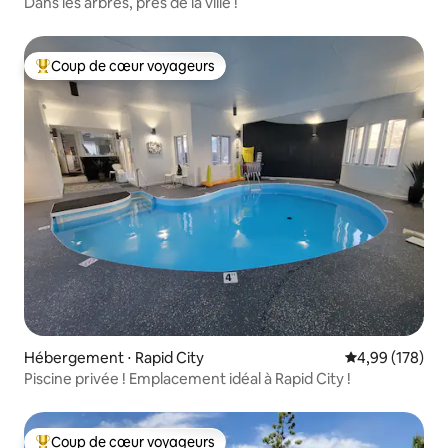
Dans les arbres, près de la ville !
Coup de cœur voyageurs
Coups de cœur voyageurs les plus appréciés
Hébergement ⋅ Rapid City
Évaluation moy
4,99 (178)
Piscine privée ! Emplacement idéal à Rapid City !
Coup de cœur voyageurs