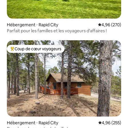
Hébergement ⋅ Rapid City
Évaluation moy
4,96 (270)
Parfait pour les familles et les voyageurs d'affaires !
Coup de cœur voyageurs
Coups de cœur voyageurs les plus appréciés
Hébergement ⋅ Rapid City
Évaluation moy
4,96 (255)