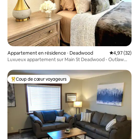
Appartement en résidence ⋅ Deadwood
Évaluation mo
4,97 (32)
Luxueux appartement sur Main St Deadwood - Outlaw
Square !
Coup de cœur voyageurs
Coups de cœur voyageurs les plus appréciés