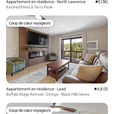
Appartement en résidence ⋅ North Lawrence
Évaluation
5 (36)
Kindred Pines à Terry Peak
Coup de cœur voyageurs
Coup de cœur voyageurs
Appartement en résidence ⋅ Lead
Évaluation 
4,8 (5)
Buffalo Ridge Retreat- 2 Kings - Black Hills Views
Coup de cœur voyageurs
Coup de cœur voyageurs