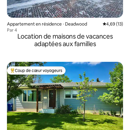
Appartement en résidence ⋅ Deadwood
Évaluation mo
4,69 (13)
Par 4
Location de maisons de vacances
adaptées aux familles
Coup de cœur voyageurs
Coups de cœur voyageurs les plus appréciés