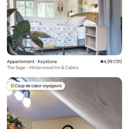
Appartement ⋅ Keystone
Évaluation moy
4,99 (131)
The Sage – Hinterwood Inn & Cabins
Coup de cœur voyageurs
Coups de cœur voyageurs les plus appréciés