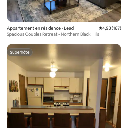
Appartement en résidence ⋅ Lead
Évaluation moy
4,93 (167)
Spacious Couples Retreat - Northern Black Hills
Superhôte
Superhôte