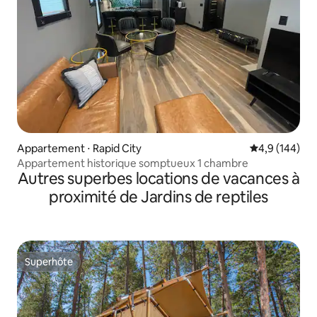
Appartement ⋅ Rapid City
Évaluation mo
4,9 (144)
Appartement historique somptueux 1 chambre
Autres superbes locations de vacances à
proximité de Jardins de reptiles
Superhôte
Superhôte