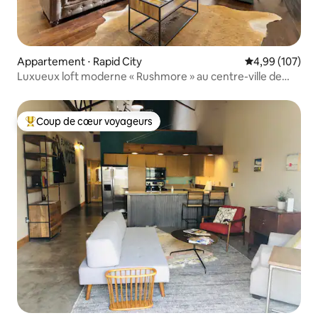
Appartement ⋅ Rapid City
Évaluation moy
4,99 (107)
Luxueux loft moderne « Rushmore » au centre-ville de
Rapid City
Coup de cœur voyageurs
Coups de cœur voyageurs les plus appréciés