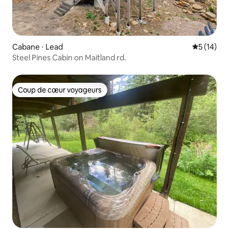
Cabane ⋅ Lead
Évaluation
5 (14)
Steel Pines Cabin on Maitland rd.
Coup de cœur voyageurs
Coup de cœur voyageurs