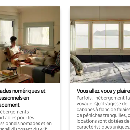
des numériques et
Vous allez vous y plaire
essionnels en
Parfois, l'hébergement fai
voyage. Qu'il s'agisse de
acement
cabanes à flanc de falais
hébergements
de péniches tranquilles, 
rtables pour les
locations sont dotées de
ssionnels nomades et en
caractéristiques uniques
ravail disposant du wifi