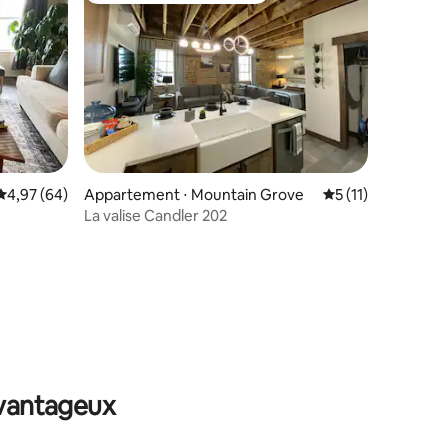
taires : 4,98 sur 5
Évaluation moyenne sur la base de 64 commentaires : 4,97 sur 5
4,97 (64)
Appartement ⋅ Mountain Grove
Évaluation moyenn
5 (11)
La valise Candler 202
avantageux