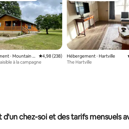
ent ⋅ Mountain G
Évaluation moyenne sur la base de 238 commen
4,98 (238)
Hébergement ⋅ Hartville
paisible à la campagne
The Hartville
la base de 196 commentaires : 4,97 sur 5
t d'un chez-soi et des tarifs mensuels 