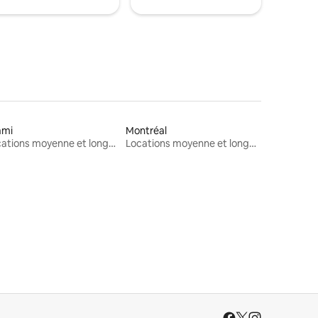
ami
Montréal
Locations moyenne et longue durée
Locations moyenne et longue durée