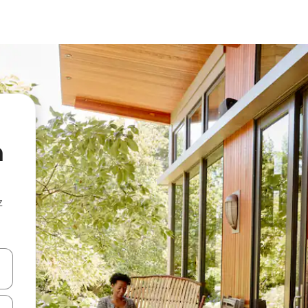
n
z
hes vers le haut et vers le bas pour les parcourir ou en appuyant et en fai