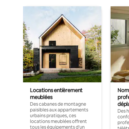
Locations entièrement
Noma
meublées
prof
dépl
Des cabanes de montagne
paisibles aux appartements
Des 
urbains pratiques, ces
confo
locations meublées offrent
profe
tous les équipements d'un
télét