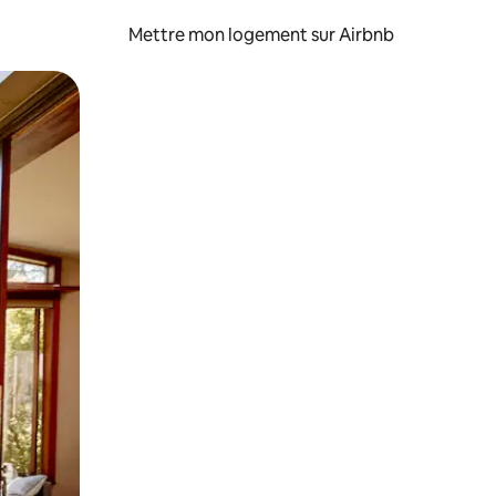
Mettre mon logement sur Airbnb
sant glisser.