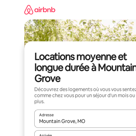
Aller
directement
au
contenu
Locations moyenne et
longue durée à Mountai
Grove
Découvrez des logements où vous vous sente
comme chez vous pour un séjour d'un mois ou
plus.
Adresse
Lorsque les résultats s'affichent, utilisez les flèc
Arrivée