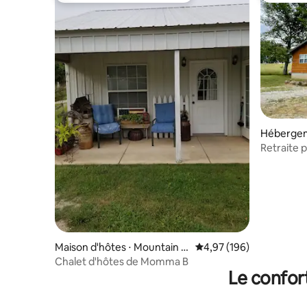
Hébergem
rove
Retraite 
Maison d'hôtes ⋅ Mountain G
Évaluation moyenne sur 
4,97 (196)
rove
Chalet d'hôtes de Momma B
Le confor