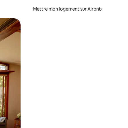
Mettre mon logement sur Airbnb
sant glisser.