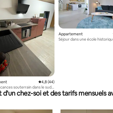
r la base de 41 commentaires : 4,98 sur 5
Appartement
Séjour dans une école historiq
salle de classe moderne
ment
Évaluation moyenne sur la base de 44 comm
4,8 (44)
acances souterrain dans le sud
t d'un chez-soi et des tarifs mensuels 