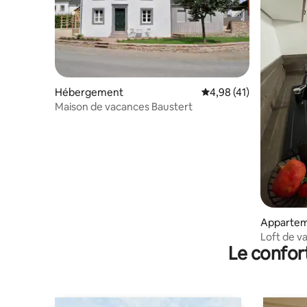
Hébergement
Évaluation moyenne su
4,98 (41)
Maison de vacances Baustert
Apparte
Loft de v
Le confor
de l'Eifel