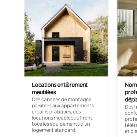
Locations entièrement
Noma
meublées
prof
dépl
Des cabanes de montagne
paisibles aux appartements
Des 
urbains pratiques, ces
confo
locations meublées offrent
profe
tous les équipements d'un
télét
logement standard.
et d'