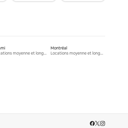
ami
Montréal
Locations moyenne et longue durée
Locations moyenne et longue durée