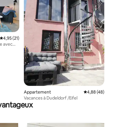
Évaluation moyenne sur la base de 21 commentaires : 4,95 sur 5
4,95 (21)
ue avec
entaires : 4,8 sur 5
Appartement
Évaluation moyenne su
4,88 (48)
Vacances à Dudeldorf /Eifel
avantageux