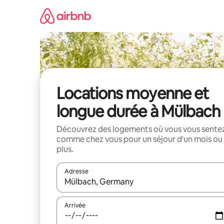
Aller
directement
au
contenu
Locations moyenne et
longue durée à Mülbach
Découvrez des logements où vous vous sente
comme chez vous pour un séjour d'un mois ou
plus.
Adresse
Lorsque les résultats s'affichent, utilisez les flèc
Arrivée