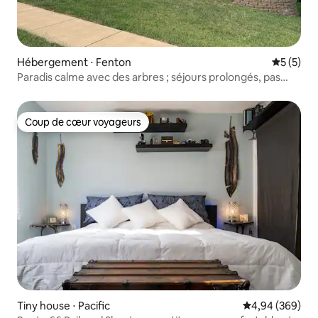
Hébergement ⋅ Fenton
Évaluatio
5 (5)
Paradis calme avec des arbres ; séjours prolongés, pas
d'animaux
Coup de cœur voyageurs
Coup de cœur voyageurs
Tiny house ⋅ Pacific
Évaluation moy
4,94 (369)