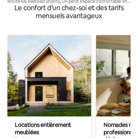
Route 66 Railroad Shanty, un petit espace confortable et
Le confort d'un chez-soi et des tarifs
artistique
mensuels avantageux
Locations entièrement
Nomades num
meublées
professionnel