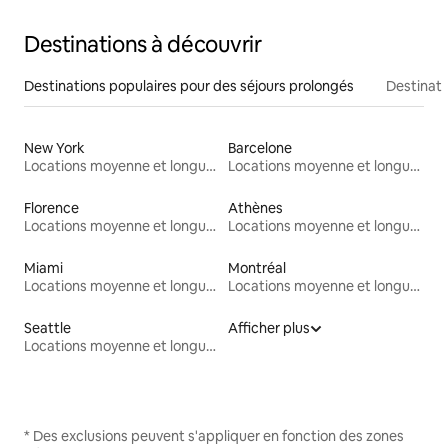
Destinations à découvrir
Destinations populaires pour des séjours prolongés
Destinati
New York
Barcelone
Locations moyenne et longue durée
Locations moyenne et longue durée
Florence
Athènes
Locations moyenne et longue durée
Locations moyenne et longue durée
Miami
Montréal
Locations moyenne et longue durée
Locations moyenne et longue durée
Seattle
Afficher plus
Locations moyenne et longue durée
* Des exclusions peuvent s'appliquer en fonction des zones