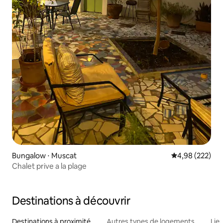
Bungalow ⋅ Muscat
Évaluation moy
4,98 (222)
Chalet prive a la plage
Destinations à découvrir
Destinations à proximité
Autres types de logements
Lie