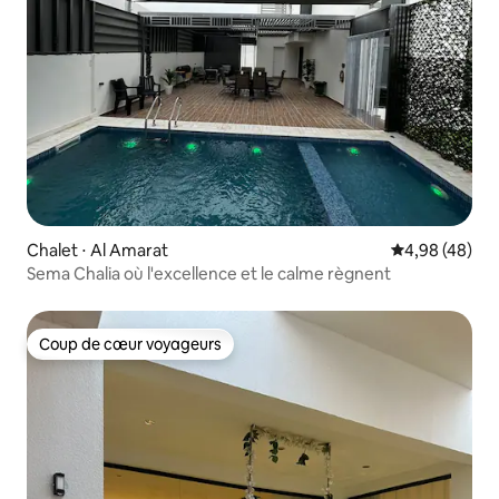
Chalet ⋅ Al Amarat
Évaluation mo
4,98 (48)
Sema Chalia où l'excellence et le calme règnent
Coup de cœur voyageurs
Coup de cœur voyageurs