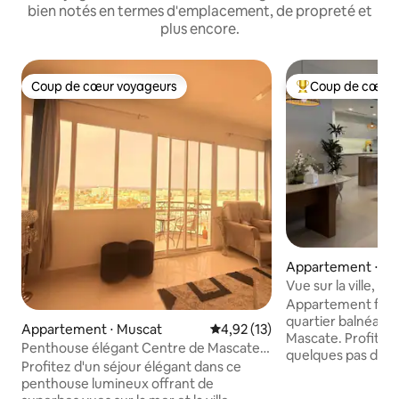
bien notés en termes d'emplacement, de propreté et
plus encore.
Coup de cœur voyageurs
Coup de cœur 
Coup de cœur voyageurs
Coups de cœur vo
Appartement ⋅ Mu
Vue sur la ville, ac
400 Mbit/s, burea
Appartement flam
quartier balnéaire 
Appartement ⋅ Muscat
Évaluation moyenne sur la base
4,92 (13)
Mascate. Profitez d
Penthouse élégant Centre de Mascate
quelques pas de la
Vue sur la mer Aéroport
Profitez d'un séjour élégant dans ce
cafés, des restaur
penthouse lumineux offrant de
luxe, pour un prix bien 