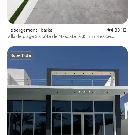
Hébergement ⋅ barka
Évaluation mo
4,83 (12)
Villa de plage 3 à côté de Mascate, à 35 minutes de
l'aéroport
Superhôte
Superhôte