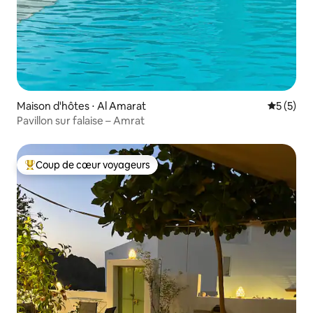
Maison d'hôtes ⋅ Al Amarat
Évaluatio
5 (5)
Pavillon sur falaise – Amrat
Coup de cœur voyageurs
Coups de cœur voyageurs les plus appréciés