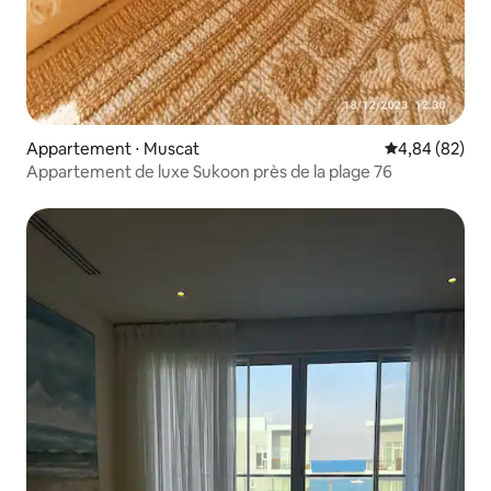
Appartement ⋅ Muscat
Évaluation mo
4,84 (82)
Appartement de luxe Sukoon près de la plage 76