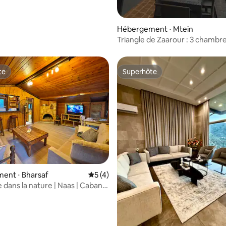
Hébergement ⋅ Mtein
Triangle de Zaarour : 3 chambr
te
Superhôte
te
Superhôte
ent ⋅ Bharsaf
Évaluation moyenne sur la base de 4 co
5 (4)
e dans la nature | Naas | Cabane