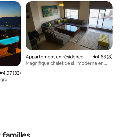
Appartement en résidence
Évaluation moyenne s
4,63 (8)
Magnifique chalet de ski moderne en
duplex - Zaarour Hills
ntaires : 4,67 sur 5
Évaluation moyenne sur la base de 32 commentaires : 4,97 sur 5
4,97 (32)
aqra
 familles