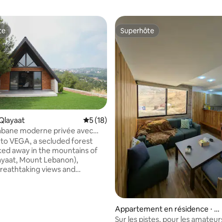
te
Superhôte
te
Superhôte
Qlayaat
Évaluation moyenne sur la base de 18 co
5 (18)
abane moderne privée avec
ramique
o VEGA, a secluded forest
ked away in the mountains of
layaat, Mount Lebanon),
breathtaking views and
ility Thoughtfully
for slow mornings & cozy
Vega is just 3mins from Kleiat’s
et, 25mins from Faraya/Mzaar
Appartement en résidence ⋅ K
, and 30mins from Beirut The
fardebian
Sur les pistes, pour les amateu