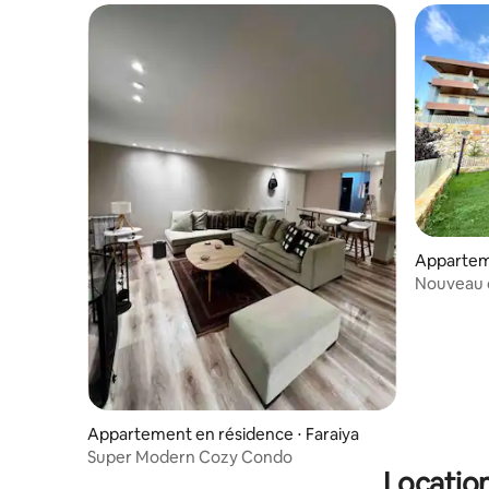
Apparteme
سروان
Nouveau c
Appartement en résidence ⋅ Faraiya
Super Modern Cozy Condo
Location