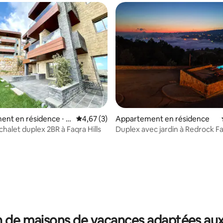
nt en résidence ⋅ ك
Évaluation moyenne sur la base de 3 comme
4,67 (3)
Appartement en résidence
halet duplex 2BR à Faqra Hills
Duplex avec jardin à Redrock F
 de maisons de vacances adaptées aux