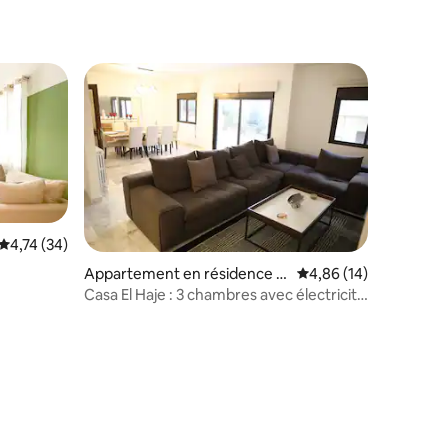
Évaluation moyenne sur la base de 34 commentaires : 4,74 sur 5
4,74 (34)
Appartement en résidence ⋅
Évaluation moyenne su
4,86 (14)
Ballouneh
Casa El Haje : 3 chambres avec électricité
24h/24 et 7j/7
taires : 4,87 sur 5