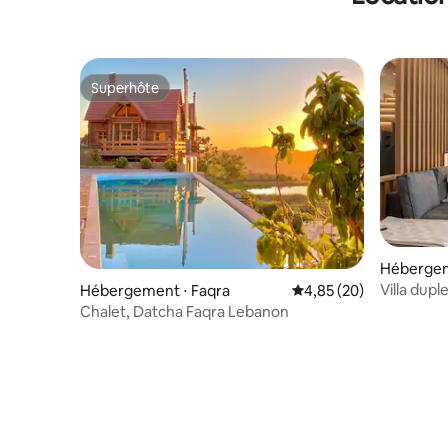
Superhôte
Superhôte
Hébergem
Villa dup
Hébergement ⋅ Faqra
Évaluation moyenne sur
4,85 (20)
de Faraya
Chalet, Datcha Faqra Lebanon