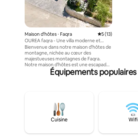
2BR, 2-Bat
equipped 
Smart TV, 
for longer
getaways
Maison d'hôtes ⋅ Faqra
Évaluation moyenne
5 (13)
OUREA faqra - Une villa moderne et
élégante de 4 chambres.
Bienvenue dans notre maison d'hôtes de
montagne, nichée au cœur des
majestueuses montagnes de Faqra.
Notre maison d'hôtes est une escapade
Équipements populaires 
parfaite pour ceux qui recherchent une
retraite paisible et relaxante, entourée
d'une beauté naturelle époustouflante.
Nos logements sont conçus pour vous
offrir le plus grand confort pendant votre
séjour. Que ce soit pour une escapade
romantique ou une aventure familiale,
Ourea vous offre la retraite idéale. Au
plaisir de vous accueillir dans notre petit
Cuisine
Wifi
coin de paradis.