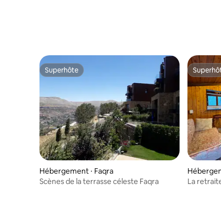
Superhôte
Superhô
Superhôte
Superhô
Hébergement ⋅ Faqra
Hébergem
Scènes de la terrasse céleste Faqra
La retrait
privée