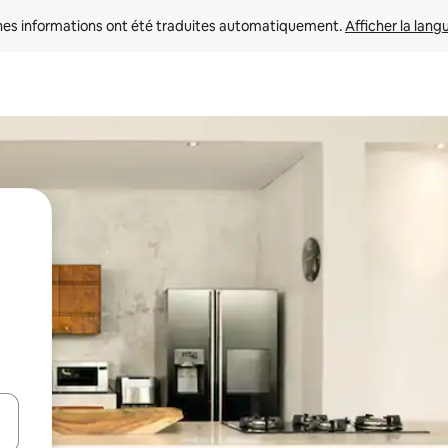
nes informations ont été traduites automatiquement. 
Afficher la lang
hes vers le haut et vers le bas pour les parcourir ou en appuyant et en fai