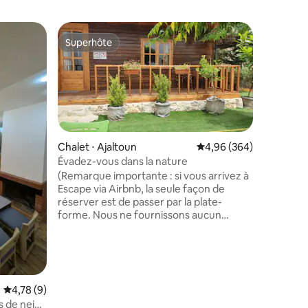
Hébergem
Superhôte
Superhô
Superhôte
Superhô
Neüfeel |
A private
couples, 
unforgett
indoor s
retreat 
loungers
shower, 
Chalet ⋅ Ajaltoun
Évaluation moyenne sur
4,96 (364)
days and
Évadez-vous dans la nature
mmentaires : 5 sur 5
furniture
(Remarque importante : si vous arrivez à
boutique 
Escape via Airbnb, la seule façon de
hiking tra
réserver est de passer par la plate-
with conv
forme. Nous ne fournissons aucun
romantic
numéro de téléphone. Le nombre
getaways
maximum de prs autorisés est de 3. Les
événements sont strictement interdits.
Prévoyez-vous une évasion de la ville,
vers un lieu de détente totale ? Un lieu
Évaluation moyenne sur la base de 9 commentaires : 4,78 sur 5
4,78 (9)
qui dispose d'un cadre non commercial
rs de neige
axé sur la confidentialité totale ? Nature