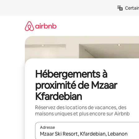
Aller
Certai
directement
au
contenu
Hébergements à
proximité de Mzaar
Kfardebian
Réservez des locations de vacances, des
maisons uniques et plus encore sur Airbnb
Adresse
Lorsque les résultats s'affichent, utilisez les flèc