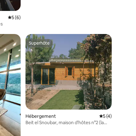
Évaluation moyenne sur la base de 6 commentaires : 5 sur 5
5 (6)
es
Superhôte
Superhôte
mmentaires : 5 sur 5
Hébergement
Évaluation moyenn
5 (4)
Beit el Snoubar, maison d'hôtes n°2 (la
plus confortable)