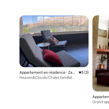
Appartement en résidence ⋅ Zaar
Évaluation moyenn
5 (3)
our
Heaven&Clouds/Chalet familial
entièrement meublé
Appartem
Grand ap