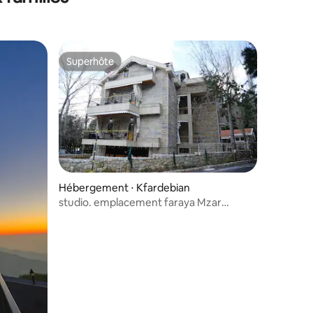
Superhôte
Superhôte
mmentaires : 5 sur 5
Hébergement ⋅ Kfardebian
studio. emplacement faraya Mzar
kfardebian