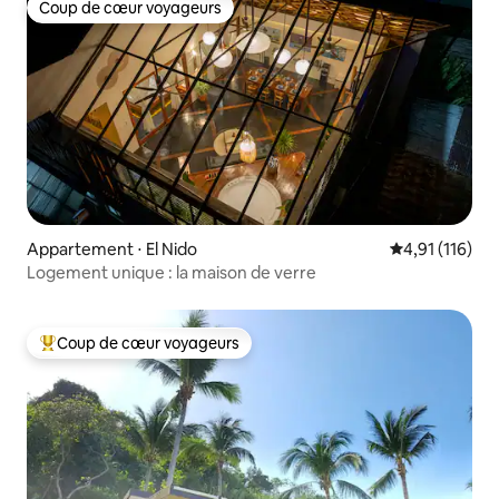
Coup de cœur voyageurs
Coup de cœur voyageurs
Appartement ⋅ El Nido
Évaluation moy
4,91 (116)
Logement unique : la maison de verre
Coup de cœur voyageurs
Coups de cœur voyageurs les plus appréciés