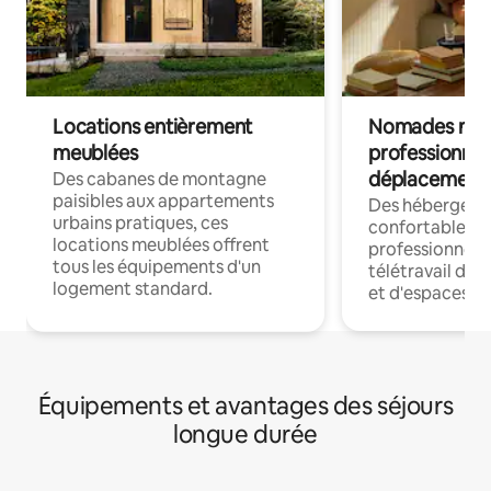
Locations entièrement
Nomades num
meublées
professionnel
déplacement
Des cabanes de montagne
paisibles aux appartements
Des hébergem
urbains pratiques, ces
confortables p
locations meublées offrent
professionnels
tous les équipements d'un
télétravail dis
logement standard.
et d'espaces de
Équipements et avantages des séjours
longue durée