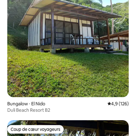
Bungalow ⋅ El Nido
Évaluation mo
4,9 (126)
Duli Beach Resort B2
Coup de cœur voyageurs
Coup de cœur voyageurs