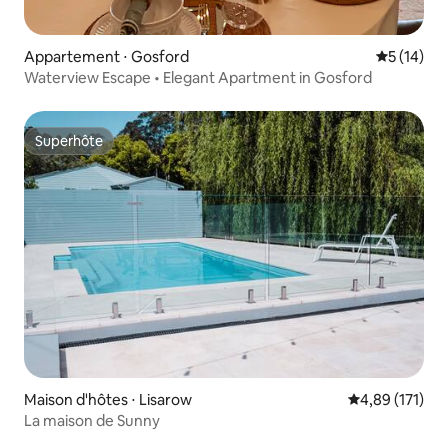
Appartement ⋅ Gosford
Évaluation
5 (14)
Waterview Escape • Elegant Apartment in Gosford
Superhôte
Superhôte
Maison d'hôtes ⋅ Lisarow
Évaluation moy
4,89 (171)
La maison de Sunny