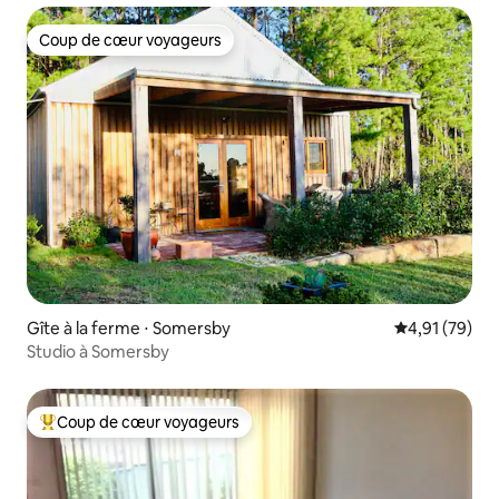
Coup de cœur voyageurs
Coup de cœur voyageurs
Gîte à la ferme ⋅ Somersby
Évaluation mo
4,91 (79)
Studio à Somersby
Coup de cœur voyageurs
Coups de cœur voyageurs les plus appréciés