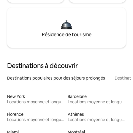
Résidence de tourisme
Destinations à découvrir
Destinations populaires pour des séjours prolongés
Destinati
New York
Barcelone
Locations moyenne et longue durée
Locations moyenne et longue durée
Florence
Athènes
Locations moyenne et longue durée
Locations moyenne et longue durée
Miami
Montréal