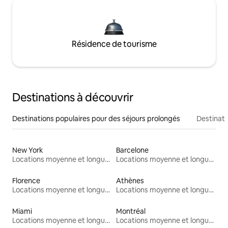
Résidence de tourisme
Destinations à découvrir
Destinations populaires pour des séjours prolongés
Destinati
New York
Barcelone
Locations moyenne et longue durée
Locations moyenne et longue durée
Florence
Athènes
Locations moyenne et longue durée
Locations moyenne et longue durée
Miami
Montréal
Locations moyenne et longue durée
Locations moyenne et longue durée