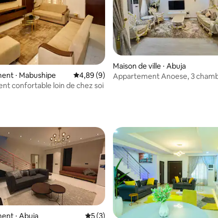
Maison de ville ⋅ Abuja
ent ⋅ Mabushipe
Évaluation moyenne sur la base de 9 commen
4,89 (9)
Appartement Anoese, 3 chamb
nt confortable loin de chez soi
électricité 24h/24 et 7j/7, WIFI
r la base de 22 commentaires : 4,95 sur 5
ent ⋅ Abuja
Évaluation moyenne sur la base de 3 co
5 (3)