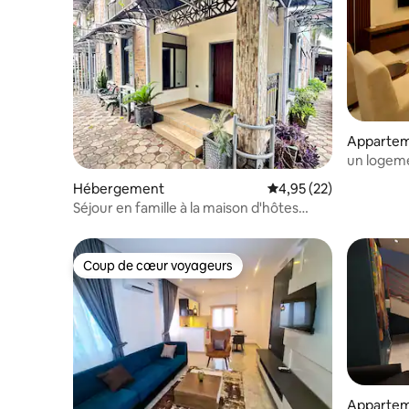
Appartem
un logeme
Hébergement
Évaluation moyenne su
4,95 (22)
Séjour en famille à la maison d'hôtes
Mapana
Coup de cœur voyageurs
Coup de cœur voyageurs
Appartem