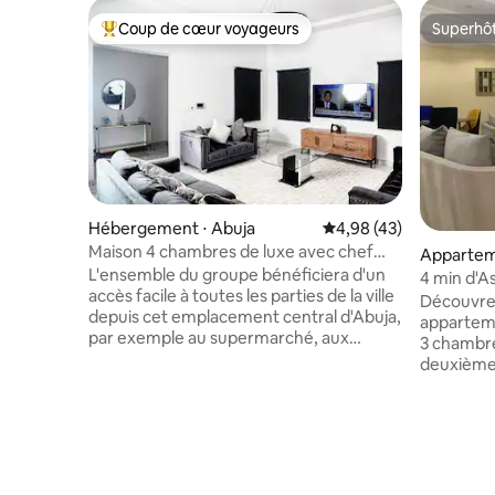
Coup de cœur voyageurs
Superhô
Coups de cœur voyageurs les plus appréciés
Superhô
Hébergement ⋅ Abuja
Évaluation moyenne sur
4,98 (43)
Maison 4 chambres de luxe avec chef
Appartem
cuisinier. Électricité/Wi-Fi 24h/24
L'ensemble du groupe bénéficiera d'un
4 min d'As
accès facile à toutes les parties de la ville
Size|Chef|
Découvrez
depuis cet emplacement central d'Abuja,
appartem
par exemple au supermarché, aux
3 chambres
centres commerciaux et plus encore.
deuxième 
Vous apprécierez la vue imprenable
des access
depuis votre balcon. Toute la maison
essentiels
peut accueillir jusqu'à 6 personnes. Les
électrom
voyageurs peuvent profiter de l'arrivée
alimentat
autonome avec une boîte à clé
une sécuri
sécurisée. La propriété est située dans le
votre sécu