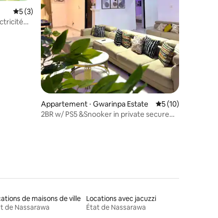
Évaluation moyenne sur la base de 3 commentaires : 5 sur 5
5 (3)
ctricité
Appartement ⋅ Gwarinpa Estate
Évaluation moyenne
5 (10)
2BR w/ PS5 &Snooker in private secure
estate Abuja
ations de maisons de ville
Locations avec jacuzzi
at de Nassarawa
État de Nassarawa