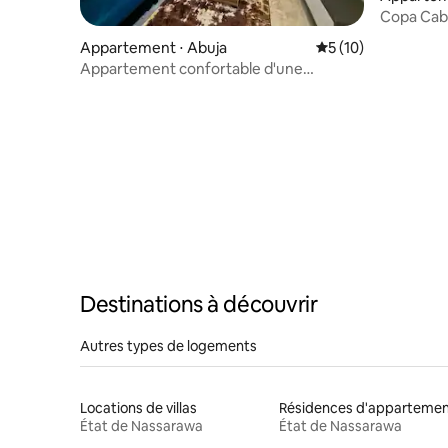
Copa Caba
électricité
Appartement ⋅ Abuja
Évaluation moyenne
5 (10)
Appartement confortable d'une
chambre à Bordeaux
Destinations à découvrir
Autres types de logements
Locations de villas
État de Nassarawa
État de Nassarawa