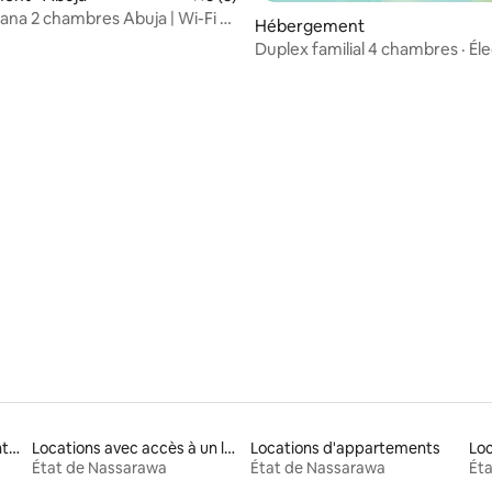
na 2 chambres Abuja | Wi-Fi et
Hébergement
 24 h/24, 7 j/7
Duplex familial 4 chambres · Éle
 sur la base de 10 commentaires : 5 sur 5
24 h/24, 7 j/7 · Wi-Fi · PS5
Résidences d'appartements en location
Locations avec accès à un lac
Locations d'appartements
Loc
État de Nassarawa
État de Nassarawa
Ét