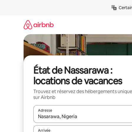
Aller
Certai
directement
au
contenu
État de Nassarawa :
locations de vacances
Trouvez et réservez des hébergements uniqu
sur Airbnb
Adresse
Lorsque les résultats s'affichent, utilisez les flèc
Arrivée