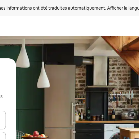
nes informations ont été traduites automatiquement. 
Afficher la lang
es
hes vers le haut et vers le bas pour les parcourir ou en appuyant et en fai