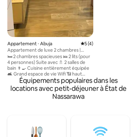
dispose d'une télév
de la climatisati
avec des couleurs 
éclairage adéquat
(spots et lampes 
blancs propres et 
unie. Couettes, c
serviettes fournies
Appartement ⋅ Abuja
Évaluation moyenne sur la 
5 (4)
jouets également 
Appartement de luxe 2 chambres |
Jardins isolés.
Technologie de la maison intelligente |
🛏️ 2 chambres spacieuses 🛌 2 lits (pour
Sécurité 24h/24 et 7j/7
4 personnes) Suite avec 🚿 2 salles de
bain 👨‍🍳 Cuisine entièrement équipée
🛋️ Grand espace de vie Wifi 📶 haut
Équipements populaires dans les
débit 📺 Netflix et Amazon Prime Haut-
parleurs de plafond 🔊 Bluetooth
locations avec petit-déjeuner à État de
Éclairage des capteurs d'💡ambiance et
Nassarawa
de mouvement Sécurité 🛡️ 24h/24, 7j ⚡
Alimentation électrique stable 🚗
Stationnement gratuit Services de
ménage 🧹 gratuits 🎮 Console de jeu
(PlayStation 5) Chef 👨‍🍳 interne à la
demande 📍 Un emplacement pratique
🚖 Logistique disponible 📩 Envoyez-