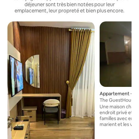
déjeuner sont très bien notées pour leur
emplacement, leur propreté et bien plus encore.
Appartement ⋅ N
The GuestHouse 
Une maison charm
endroit privé et sé
familles avec enfan
marient et les voy
Chaque chambre es
de bain, peut accu