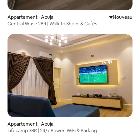
Appartement ⋅ Abuja
Nouvel hébe
Nouveau
Central Wuse 2BR | Walk to Shops & Cafés
Appartement ⋅ Abuja
Lifecamp 3BR | 24/7 Power, WiFi & Parking