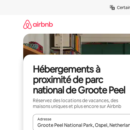
Aller
Certai
directement
au
contenu
Hébergements à
proximité de parc
national de Groote Peel
Réservez des locations de vacances, des
maisons uniques et plus encore sur Airbnb
Adresse
Lorsque les résultats s'affichent, utilisez les flèc