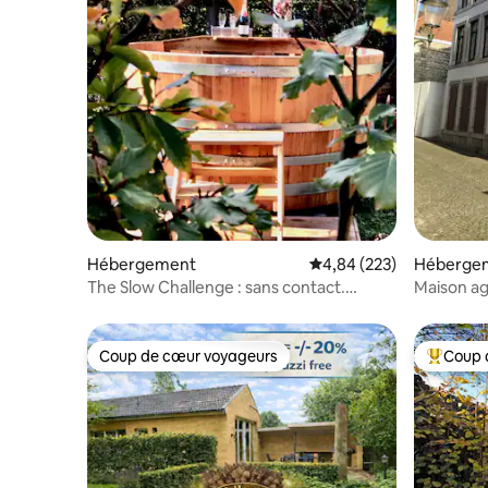
Hébergement
Évaluation moyenne sur 
4,84 (223)
Héberge
The Slow Challenge : sans contact.
Maison ag
Jusqu'à 12 voyageurs
historiqu
Coup de cœur voyageurs
Coup 
Coup de cœur voyageurs
Coups de