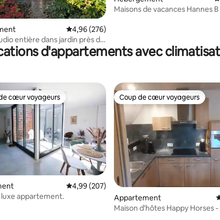
Maisons de vacances Hannes B
la base de 220 commentaires : 4,83 sur 5
ment
Évaluation moyenne sur la base de 276 commen
4,96 (276)
udio entière dans jardin près du
cations d'appartements avec climatisat
de cœur voyageurs
Coup de cœur voyageurs
 cœur voyageurs les plus appréciés
Coup de cœur voyageurs
r la base de 184 commentaires : 4,9 sur 5
ment
Évaluation moyenne sur la base de 207 commen
4,99 (207)
 luxe appartement.
Appartement
É
Maison d'hôtes Happy Horses 
Achel