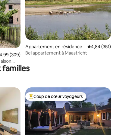
Appartement en résidence
Évaluation moyenne sur
4,84 (351)
taires : 4,94 sur 5
Bel appartement à Maastricht
valuation moyenne sur la base de 309 commentaires : 4,99 sur 5
4,99 (309)
maison
 familles
Coup de cœur voyageurs
Coups de cœur voyageurs les plus appréciés