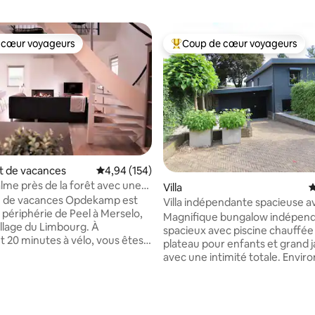
 cœur voyageurs
Coup de cœur voyageurs
 cœur voyageurs
Coups de cœur voyageurs les p
 de vacances
Évaluation moyenne sur la base de 154 commen
4,94 (154)
alme près de la forêt avec une
la base de 100 commentaires : 4,94 sur 5
Villa
É
ure
n de vacances Opdekamp est
Villa indépendante spacieuse a
a périphérie de Peel à Merselo,
piscine chauffée.
Magnifique bungalow indépen
illage du Limbourg. À
spacieux avec piscine chauffée
 20 minutes à vélo, vous êtes
plateau pour enfants et grand j
entre de Venray où vous
avec une intimité totale. Envi
 des restaurants, des
calme. Outlet de créateurs, mu
hés, des magasins et un
place du marché, églises histor
lacs de la Meuse. Séjour avec co
? Alors vous êtes au bon endroit
coin télévision et cheminée. Cu