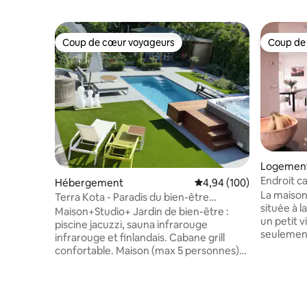
Coup de cœur voyageurs
Coup de
Coup de cœur voyageurs
Coup de
Logement
Endroit c
Hébergement
Évaluation moyenne sur 
4,94 (100)
belle nat
La maiso
Terra Kota - Paradis du bien-être
située à l
Limbourg
Maison+Studio+ Jardin de bien-être :
un petit v
piscine jacuzzi, sauna infrarouge
seulement
infrarouge et finlandais. Cabane grill
dans le c
confortable. Maison (max 5 personnes)
trouverez
avec 2 chambres à coucher - 2 salles de
supermarc
bain, salon, cuisine. Plus de 5 personnes:
cinéma. Vous recherchez la paix et
vous avez également accès au Studio de
l'espace 
luxe (max 4 personnes) avec salle de