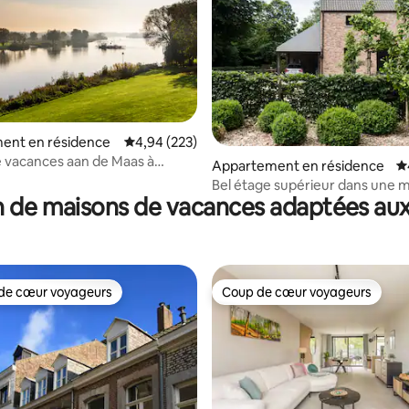
ent en résidence
Évaluation moyenne sur la base de 223 commen
4,94 (223)
 vacances aan de Maas à
la base de 186 commentaires : 4,93 sur 5
Appartement en résidence
É
en / Arcen
Bel étage supérieur dans une 
 de maisons de vacances adaptées aux
rurale élégante
de cœur voyageurs
Coup de cœur voyageurs
 cœur voyageurs les plus appréciés
Coup de cœur voyageurs