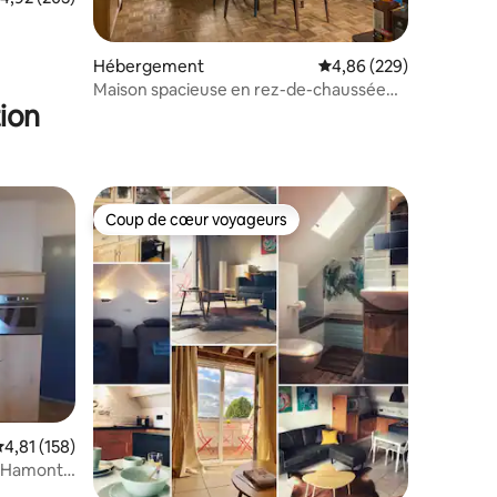
taires : 4,96 sur 5
Hébergement
Évaluation moyenne sur
4,86 (229)
Maison spacieuse en rez-de-chaussée
ion
avec sauna, près du centre.
Coup de cœur voyageurs
Coup de cœur voyageurs
taires : 4,99 sur 5
valuation moyenne sur la base de 158 commentaires : 4,81 sur 5
4,81 (158)
- Hamont-