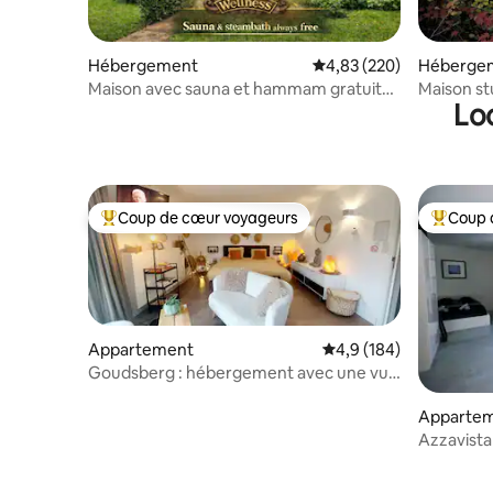
Hébergement
Évaluation moyenne sur 
4,83 (220)
Héberge
Maison avec sauna et hammam gratuits
Maison st
Lo
dans un magnifique jardin
centre
Coup de cœur voyageurs
Coup 
Coups de cœur voyageurs les plus appréciés
Coups de
Appartement
Évaluation moyenne su
4,9 (184)
Goudsberg : hébergement avec une vue
magnifique !
Apparte
Azzavista