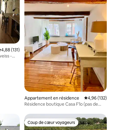
valuation moyenne sur la base de 131 commentaires : 4,88 sur 5
4,88 (131)
eiss -
mmentaires : 5 sur 5
Appartement en résidence
Évaluation moyenne sur
4,96 (132)
Résidence boutique Casa F'lo (pas de
cuisine)
Coup de cœur voyageurs
lus appréciés
Coup de cœur voyageurs