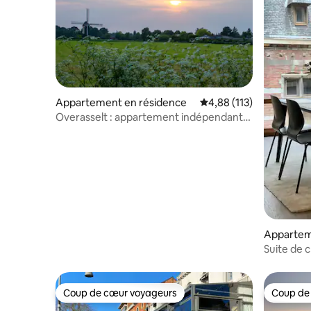
Appartement en résidence
Évaluation moyenne sur
4,88 (113)
Overasselt : appartement indépendant
de 3 pièces(75M2) dans la nature
Appartem
Suite de
– Au cœur
Coup de cœur voyageurs
Coup de
Coup de cœur voyageurs
Coup de