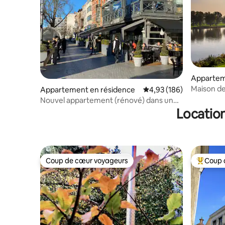
Appartem
Maison de
Appartement en résidence
Évaluation moyenne sur 
4,93 (186)
Broekhuiz
Nouvel appartement (rénové) dans un
emplacement privilégié 2
Location
Coup de cœur voyageurs
Coup 
Coup de cœur voyageurs
Coups de