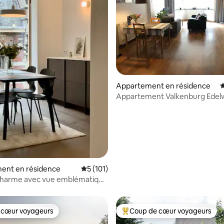
 la base de 113 commentaires : 4,88 sur 5
Appartement en résidence
É
Appartement Valkenburg Edelw
calme - nature
ent en résidence
Évaluation moyenne sur la base de 101 co
5 (101)
 charme avec vue emblématique
 de Hasselt
 cœur voyageurs
Coup de cœur voyageurs
 cœur voyageurs
Coups de cœur voyageurs les p