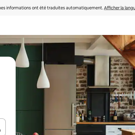
nes informations ont été traduites automatiquement. 
Afficher la lang
hes vers le haut et vers le bas pour les parcourir ou en appuyant et en fai