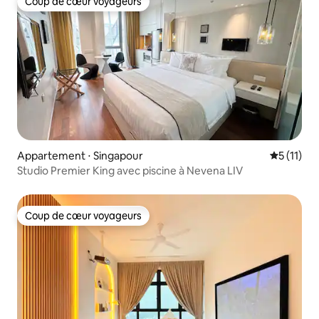
Coup de cœur voyageurs
Coup de cœur voyageurs
Appartement ⋅ Singapour
Évaluatio
5 (11)
Studio Premier King avec piscine à Nevena LIV
Coup de cœur voyageurs
Coup de cœur voyageurs