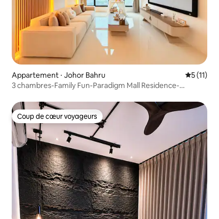
Appartement ⋅ Johor Bahru
Évaluatio
5 (11)
3 chambres-Family Fun-Paradigm Mall Residence-
Lit bébé-9 personnes
Coup de cœur voyageurs
Coup de cœur voyageurs