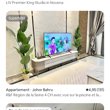
LIV Premier King Studio in Novena
Superhôte
Superhôte
Appartement ⋅ Johor Bahru
Évaluation moy
4,95 (131)
R&F Région de la Seine 4 CH avec vue sur la piscine et la
mer @14-16 pers