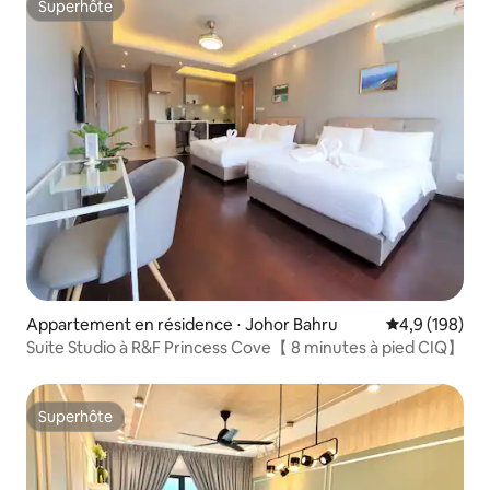
Superhôte
Superhôte
Appartement en résidence ⋅ Johor Bahru
Évaluation mo
4,9 (198)
Suite Studio à R&F Princess Cove【 8 minutes à pied CIQ】
Superhôte
Superhôte