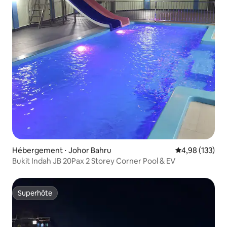
Hébergement ⋅ Johor Bahru
Évaluation moy
4,98 (133)
Bukit Indah JB 20Pax 2 Storey Corner Pool & EV
Superhôte
Superhôte