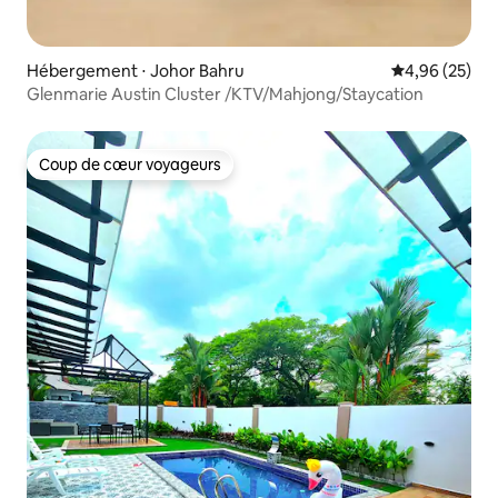
Hébergement ⋅ Johor Bahru
Évaluation mo
4,96 (25)
Glenmarie Austin Cluster /KTV/Mahjong/Staycation
Coup de cœur voyageurs
Coup de cœur voyageurs