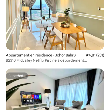
Appartement en résidence ⋅ Johor Bahru
Évaluation moy
4,81 (231)
B2310 Midvalley Netflix Piscine à débordement
désinfectée
Superhôte
Superhôte