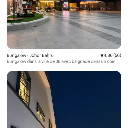
Bungalow ⋅ Johor Bahru
Évaluation mo
4,86 (56)
Bungalow dans la ville de JB avec baignade dans un coin
urbain