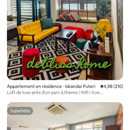
Appartement en résidence ⋅ Iskandar Puteri
Évaluation moy
4,98 (210)
Loft de luxe près d'un parc à thème | Wifi | Vue
imprenable
Superhôte
Superhôte