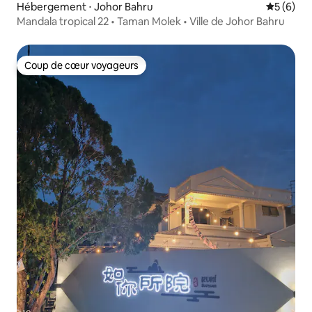
Hébergement ⋅ Johor Bahru
Évaluatio
5 (6)
Mandala tropical 22 • Taman Molek • Ville de Johor Bahru
Coup de cœur voyageurs
Coup de cœur voyageurs