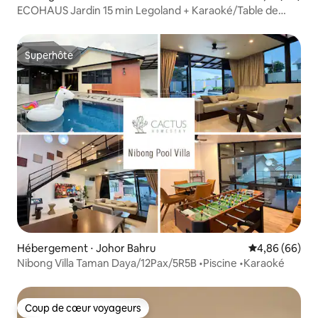
ECOHAUS Jardin 15 min Legoland + Karaoké/Table de
billard
Superhôte
Superhôte
Hébergement ⋅ Johor Bahru
Évaluation mo
4,86 (66)
Nibong Villa Taman Daya/12Pax/5R5B •Piscine •Karaoké
Coup de cœur voyageurs
Coup de cœur voyageurs