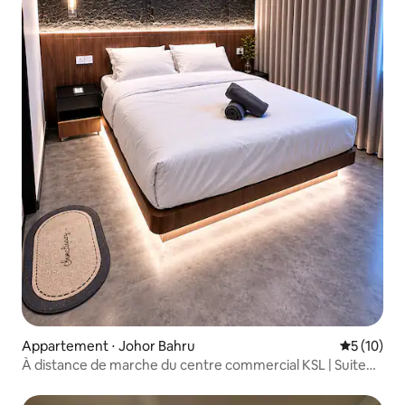
Appartement ⋅ Johor Bahru
Évaluation
5 (10)
À distance de marche du centre commercial KSL | Suite
industrielle 2 chambres | 4-5 personnes