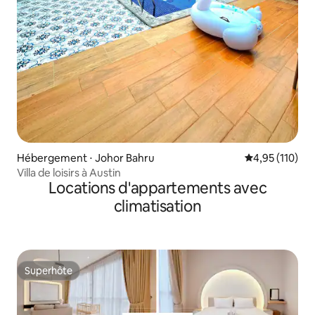
Hébergement ⋅ Johor Bahru
Évaluation moy
4,95 (110)
Villa de loisirs à Austin
Locations d'appartements avec
climatisation
Superhôte
Superhôte