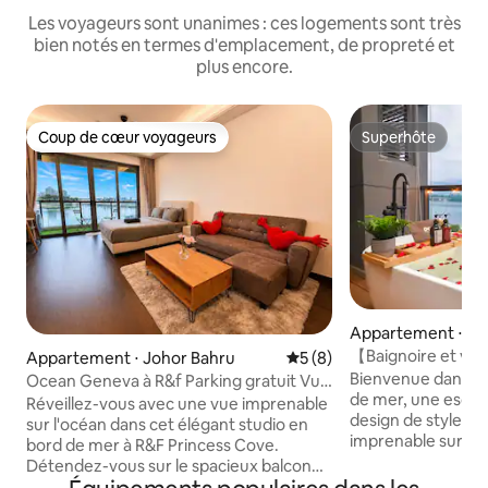
Les voyageurs sont unanimes : ces logements sont très
bien notés en termes d'emplacement, de propreté et
plus encore.
Coup de cœur voyageurs
Superhôte
Coup de cœur voyageurs
Superhôte
Appartement ⋅ Jo
【Baignoire et vue
Appartement ⋅ Johor Bahru
Évaluation moyenne sur la 
5 (8)
luxe R&F 【Proje
Bienvenue dans no
Ocean Geneva à R&f Parking gratuit Vue
de mer, une escap
dégagée sur la mer
Réveillez-vous avec une vue imprenable
design de style hô
sur l'océan dans cet élégant studio en
imprenable sur la mer ! Le poin
bord de mer à R&F Princess Cove.
trouve sur le balc
Détendez-vous sur le spacieux balcon
offre une vue impr
privé avec vue sur la mer, idéal pour