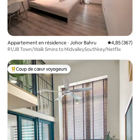
Appartement en résidence ⋅ Johor Bahru
Évaluation moy
4,85 (367)
R1/JB Town/Walk 5mins to MidvalleySouthkey/Netflix
Coup de cœur voyageurs
Coups de cœur voyageurs les plus appréciés