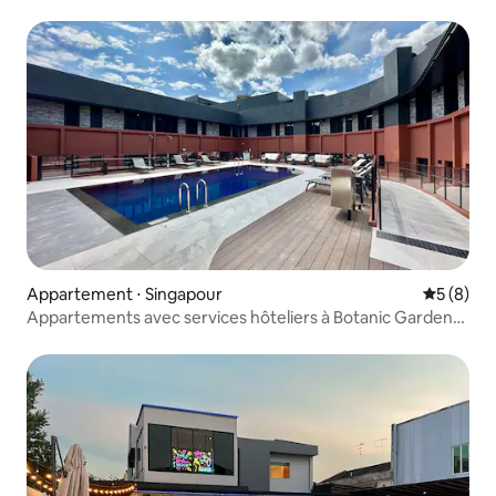
Appartement ⋅ Singapour
Évaluatio
5 (8)
Appartements avec services hôteliers à Botanic Gardens
(SC-L4-411)