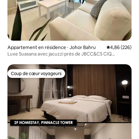
Appartement en résidence ⋅ Johor Bahru
Évaluation moy
4,86 (226)
Luxe Suasana avec jacuzzi près de JBCC&CS CIQ
3BR@8pax
Coup de cœur voyageurs
Coup de cœur voyageurs