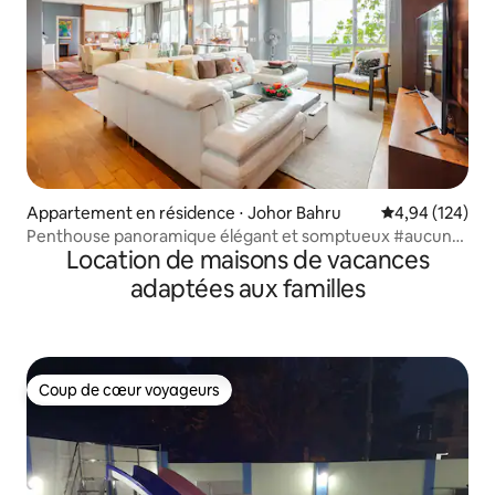
Appartement en résidence ⋅ Johor Bahru
Évaluation moy
4,94 (124)
Penthouse panoramique élégant et somptueux #aucuns
Location de maisons de vacances
frais de service
adaptées aux familles
Coup de cœur voyageurs
Coup de cœur voyageurs