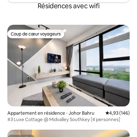
Résidences avec wifi
Coup de cœur voyageurs
Coup de cœur voyageurs
Appartement en résidence ⋅ Johor Bahru
Évaluation moy
4,93 (146)
#3 Luxe Cottage @ Midvalley Southkey [4 personnes]