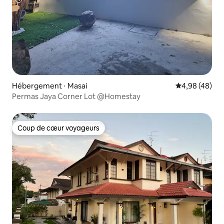
Hébergement ⋅ Masai
Évaluation mo
4,98 (48)
Permas Jaya Corner Lot @Homestay
Coup de cœur voyageurs
Coup de cœur voyageurs