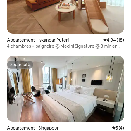
Appartement ⋅ Iskandar Puteri
Évaluation mo
4,94 (18)
4 chambres + baignoire @ Medini Signature @ 3 min en
voiture de Legoland
Superhôte
Superhôte
Appartement ⋅ Singapour
Évaluatio
5 (4)