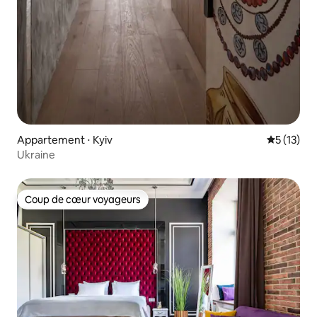
Appartement ⋅ Kyiv
Évaluation
5 (13)
Ukraine
Coup de cœur voyageurs
Coup de cœur voyageurs