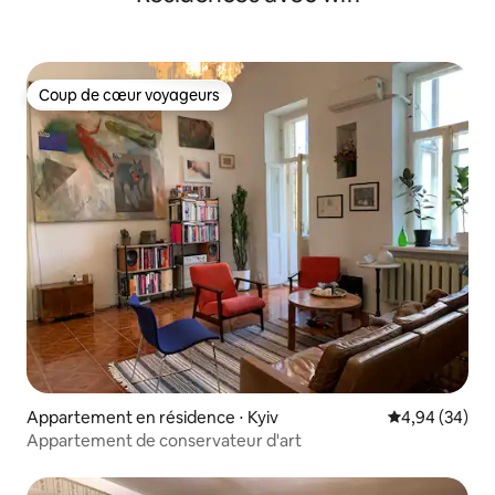
Coup de cœur voyageurs
Coup de cœur voyageurs
Appartement en résidence ⋅ Kyiv
Évaluation mo
4,94 (34)
Appartement de conservateur d'art