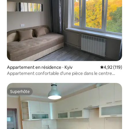
Appartement en résidence ⋅ Kyiv
Évaluation moy
4,92 (119)
Appartement confortable d'une pièce dans le centre
historique de Podil
Superhôte
Superhôte