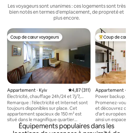
Les voyageurs sont unanimes : ces logements sont très
bien notés en termes d'emplacement, de propreté et
plus encore.
Coup de cœur voyageurs
Coup de cœur 
Coup de cœur voyageurs
Coups de cœur vo
Appartement ⋅ Kyiv
Évaluation moyenne sur la base 
4,87 (311)
Appartement ⋅ Ky
Électricité, chauffage 24h/24 et 7j/7,
Power backup / Art
centre de Kiev, 4 chambres
Remarque : l'électricité et Internet sont
Promenez-vous da
toujours disponibles sur place. Cet
et découvrez des é
appartement spacieux de 150 m² est
d'art européen co
situé dans le magnifique quartier
ainsi un espace vra
Équipements populaires dans les
historique de Kiev, au cœur de la ville. Il
C'est un refuge ur
s'agit d'un appartement récemment
point de départ id