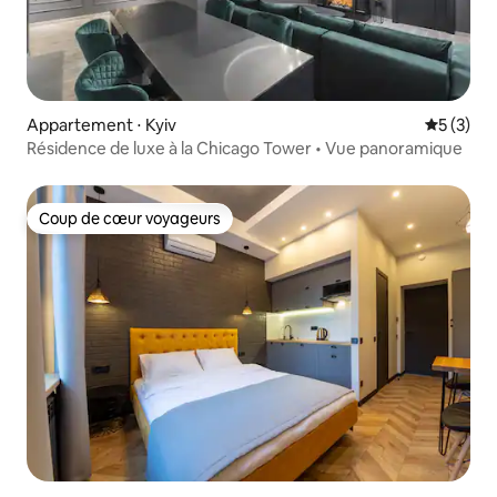
Appartement ⋅ Kyiv
Évaluatio
5 (3)
Résidence de luxe à la Chicago Tower • Vue panoramique
Coup de cœur voyageurs
Coup de cœur voyageurs