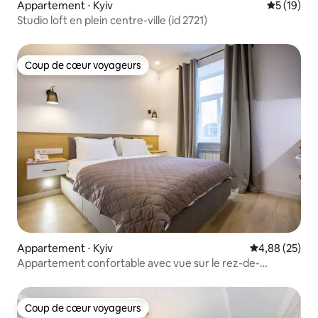
Appartement ⋅ Kyiv
Évaluation
5 (19)
Studio loft en plein centre-ville (id 2721)
Coup de cœur voyageurs
Coup de cœur voyageurs
Appartement ⋅ Kyiv
Évaluation mo
4,88 (25)
Appartement confortable avec vue sur le rez-de-
chaussée
Coup de cœur voyageurs
Coup de cœur voyageurs