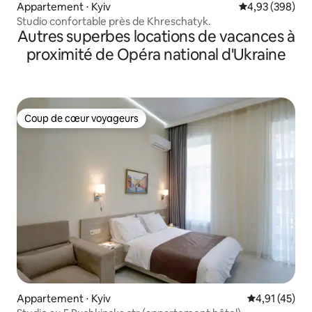
Appartement ⋅ Kyiv
Évaluation moy
4,93 (398)
Studio confortable près de Khreschatyk.
Autres superbes locations de vacances à
proximité de Opéra national d'Ukraine
Coup de cœur voyageurs
Coup de cœur voyageurs
Appartement ⋅ Kyiv
Évaluation mo
4,91 (45)