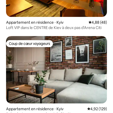
Appartement en résidence ⋅ Kyiv
Évaluation mo
4,88 (48)
Loft VIP dans le CENTRE de Kiev à deux pas d'Arena Citi
Coup de cœur voyageurs
Coup de cœur voyageurs
Appartement en résidence ⋅ Kyiv
Évaluation moy
4,92 (129)