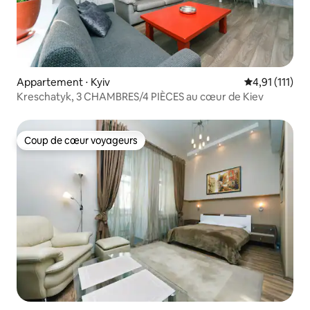
Appartement ⋅ Kyiv
Évaluation mo
4,91 (111)
Kreschatyk, 3 CHAMBRES/4 PIÈCES au cœur de Kiev
Coup de cœur voyageurs
Coup de cœur voyageurs