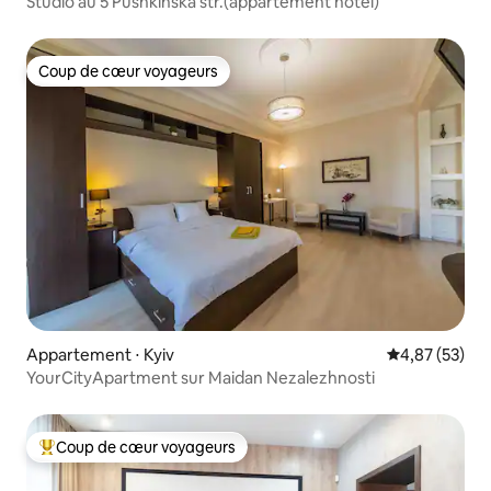
Studio au 5 Pushkinska str.(appartement hôtel)
Coup de cœur voyageurs
Coup de cœur voyageurs
Appartement ⋅ Kyiv
Évaluation mo
4,87 (53)
YourCityApartment sur Maidan Nezalezhnosti
Coup de cœur voyageurs
Coups de cœur voyageurs les plus appréciés