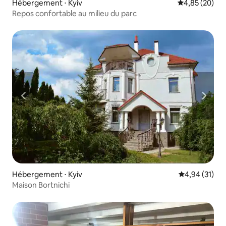
Hébergement ⋅ Kyiv
Évaluation mo
4,85 (20)
Repos confortable au milieu du parc
Hébergement ⋅ Kyiv
Évaluation mo
4,94 (31)
Maison Bortnichi