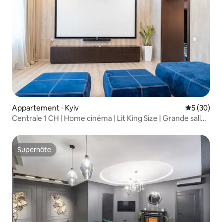
Appartement ⋅ Kyiv
Évaluation
5 (30)
Centrale 1 CH | Home cinéma | Lit King Size | Grande salle
de bain
Superhôte
Superhôte