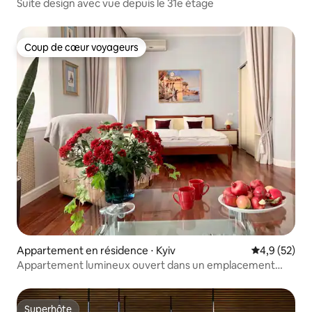
Suite design avec vue depuis le 31e étage
Coup de cœur voyageurs
Coup de cœur voyageurs
Appartement en résidence ⋅ Kyiv
Évaluation m
4,9 (52)
Appartement lumineux ouvert dans un emplacement
privilégié
Superhôte