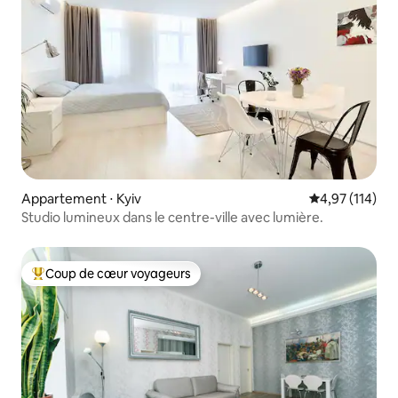
Appartement ⋅ Kyiv
Évaluation moy
4,97 (114)
Studio lumineux dans le centre-ville avec lumière.
Coup de cœur voyageurs
Coups de cœur voyageurs les plus appréciés