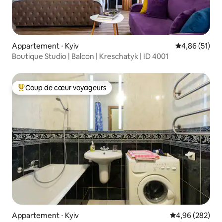
Appartement ⋅ Kyiv
Évaluation mo
4,86 (51)
Boutique Studio | Balcon | Kreschatyk | ID 4001
Coup de cœur voyageurs
Coups de cœur voyageurs les plus appréciés
Appartement ⋅ Kyiv
Évaluation moy
4,96 (282)