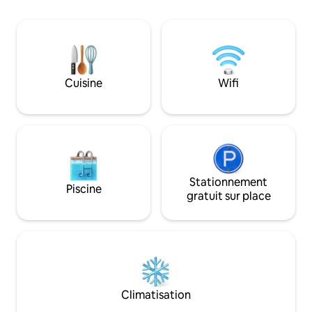
40 $/jour.
sentiers à proximi
du feu sous les éto
dont vous avez be
relaxant. Que vous
solitude ou une es
un être cher, ce ch
Cuisine
Wifi
idéal pour une ret
reposante.
Stationnement
Piscine
gratuit sur place
Climatisation