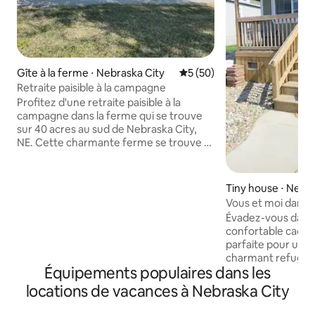
Gîte à la ferme ⋅ Nebraska City
Évaluation moyenne sur la b
5 (50)
Retraite paisible à la campagne
Profitez d'une retraite paisible à la
campagne dans la ferme qui se trouve
sur 40 acres au sud de Nebraska City,
NE. Cette charmante ferme se trouve à
2 miles de l'autoroute la plus proche,
offrant une belle vue sur la campagne à
quelques minutes en voiture de la ville.
Tiny house ⋅ Nebra
Découvrez tout ce que la ferme a à
Vous et moi dans 
offrir, de la cueillette manuelle des fruits
Kearney Hill
Évadez-vous dans
dans le verger, à la promenade dans les
confortable cachée
jardins de campagne, en passant par
parfaite pour une 
l'exploration de la grange centenaire ou
charmant refuge o
le temps passé en famille.
Équipements populaires dans les
où vous pourrez vo
Raccordement électrique et eau pour
des oiseaux et vo
locations de vacances à Nebraska City
camping-car, et décharge disponible
nature. Profitez d
pour des frais supplémentaires de
porche, des après-