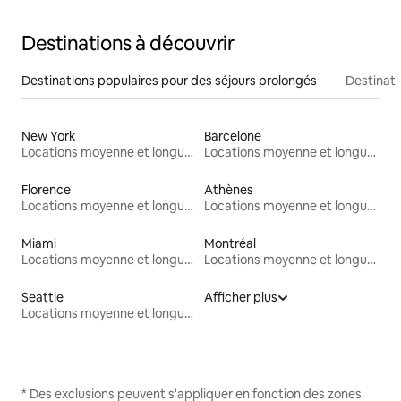
Destinations à découvrir
Destinations populaires pour des séjours prolongés
Destinati
New York
Barcelone
Locations moyenne et longue durée
Locations moyenne et longue durée
Florence
Athènes
Locations moyenne et longue durée
Locations moyenne et longue durée
Miami
Montréal
Locations moyenne et longue durée
Locations moyenne et longue durée
Seattle
Afficher plus
Locations moyenne et longue durée
* Des exclusions peuvent s'appliquer en fonction des zones