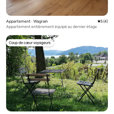
Appartement ⋅ Wagrain
Évaluatio
5 (4)
Appartement entièrement équipé au dernier étage
Coup de cœur voyageurs
Coup de cœur voyageurs