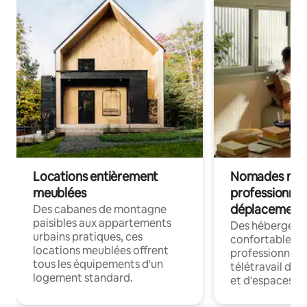
Locations entièrement
Nomades num
meublées
professionnel
déplacement
Des cabanes de montagne
paisibles aux appartements
Des hébergem
urbains pratiques, ces
confortables p
locations meublées offrent
professionnels
tous les équipements d'un
télétravail dis
logement standard.
et d'espaces de