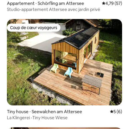
Appartement ⋅ Schörfling am Attersee
Évaluation mo
4,79 (57)
Studio-appartement Attersee avec jardin privé
Coup de cœur voyageurs
Coup de cœur voyageurs
Tiny house ⋅ Seewalchen am Attersee
Évaluatio
5 (6)
La Klingerei -Tiny House Wiese