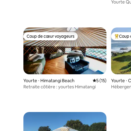
Yourte Q
Coup de cœur voyageurs
Coup 
Coup de cœur voyageurs
Coups de
Yourte ⋅ Himatangi Beach
Évaluation moyenne
5 (15)
Yourte ⋅ 
Retraite côtière : yourtes Himatangi
Hébergem
trou dans