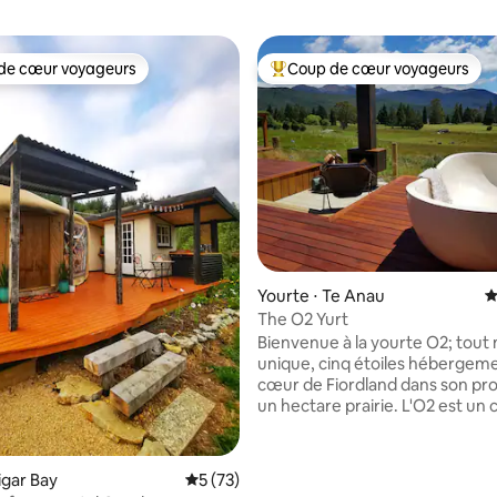
de cœur voyageurs
Coup de cœur voyageurs
 cœur voyageurs les plus appréciés
Coups de cœur voyageurs les p
la base de 378 commentaires : 4,95 sur 5
Yourte ⋅ Te Anau
É
The O2 Yurt
Bienvenue à la yourte O2; tout
unique, cinq étoiles hébergem
cœur de Fiordland dans son pro
un hectare prairie. L'O2 est un complexe
de designers, de yourte isolée à 
et de vie; juste pour vous deux.
Attendez-vous à un luxe durabl
igar Bay
Évaluation moyenne sur la base de 73 co
5 (73)
de gamme; linge de maison, art