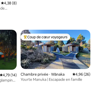
Évaluation moyenne sur la base de 8 commentaires : 4,38 sur 5
4,38 (8)
 de
Coup de cœur voyageurs
Coups de cœur voyageurs les plus appréciés
Chambre privée ⋅ Wānaka
Évaluation moyenne su
4,96 (26)
Évaluation moyenne sur la base de 14 commentaires : 4,79 sur 5
4,79 (14)
Yourte Manuka | Escapade en famille
 glamping
taires : 4,66 sur 5