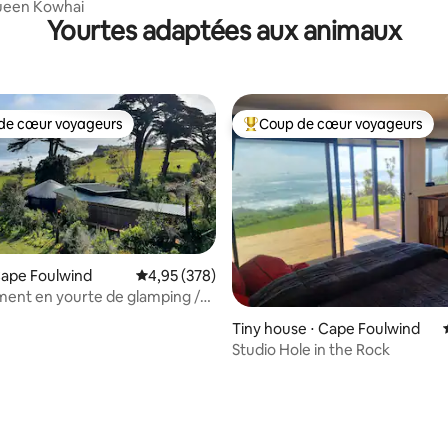
ueen Kowhai
Yourtes adaptées aux animaux
de cœur voyageurs
Coup de cœur voyageurs
 cœur voyageurs les plus appréciés
Coups de cœur voyageurs les p
 sur la base de 15 commentaires : 5 sur 5
Cape Foulwind
Évaluation moyenne sur la base de 378 commen
4,95 (378)
ent en yourte de glamping /
 le rocher
Tiny house ⋅ Cape Foulwind
Studio Hole in the Rock