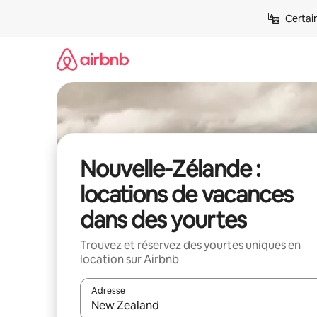
Aller
Certai
directement
au
contenu
Nouvelle-Zélande :
locations de vacances
dans des yourtes
Trouvez et réservez des yourtes uniques en
location sur Airbnb
Adresse
Lorsque les résultats s'affichent, utilisez les flèc