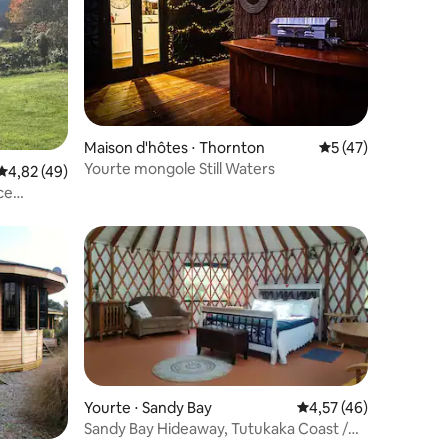
Maison d'hôtes ⋅ Thornton
Évaluation moyenne
5 (47)
Yourte mongole Still Waters
mmentaires : 5 sur 5
Évaluation moyenne sur la base de 49 commentaires : 4,82 sur 5
4,82 (49)
ce
taires : 4,86 sur 5
Yourte ⋅ Sandy Bay
Évaluation moyenne su
4,57 (46)
Sandy Bay Hideaway, Tutukaka Coast /
Riversong Yurt