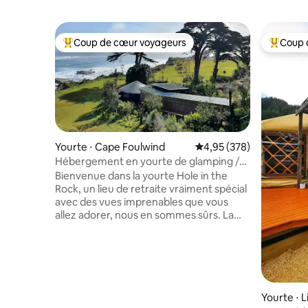
Coup de cœur voyageurs
Coup 
Coups de cœur voyageurs les plus appréciés
Coups de
Yourte ⋅ Cape Foulwind
Évaluation moyenne sur 
4,95 (378)
Hébergement en yourte de glamping /
trou dans le rocher
Bienvenue dans la yourte Hole in the
Rock, un lieu de retraite vraiment spécial
avec des vues imprenables que vous
allez adorer, nous en sommes sûrs. La
yourte est super chaude et confortable,
parfaite pour se détendre dans le
confort. Elle peut accueillir jusqu'à quatre
personnes avec un lit king size et un
canapé-lit double gigogne. Emplacement
privilégié : à quelques minutes
Yourte ⋅ L
seulement du spectaculaire sentier