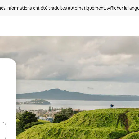
nes informations ont été traduites automatiquement. 
Afficher la lang
hes vers le haut et vers le bas pour les parcourir ou en appuyant et en fai