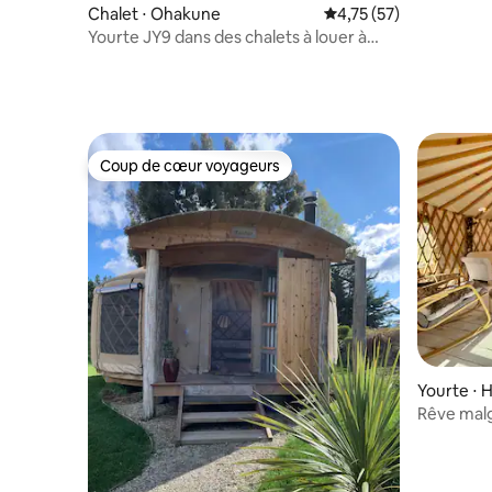
Chalet ⋅ Ohakune
Évaluation moyenne su
4,75 (57)
Yourte JY9 dans des chalets à louer à
Ruapehu
Coup de cœur voyageurs
Coup de cœur voyageurs
Yourte ⋅ 
Rêve mal