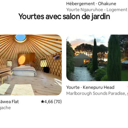
r la base de 57 commentaires : 4,75 sur 5
Hébergement ⋅ Ohakune
Yourte Ngauruhoe - Logement
Yourtes avec salon de jardin
vacances à Ohakune
Yourte ⋅ Kenepuru Head
Marlborough Sounds Paradise,
de luxe
Hāwea Flat
Évaluation moyenne sur la base de 70 commen
4,66 (70)
gache