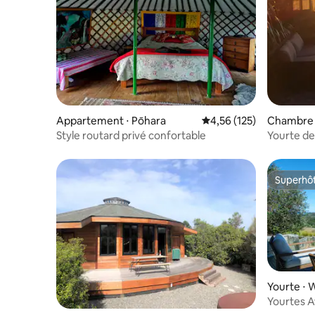
Appartement ⋅ Pōhara
Évaluation moyenne sur
4,56 (125)
Chambre 
d
Style routard privé confortable
Yourte de
unique de
Superhô
Superhô
Yourte ⋅ 
Yourtes A