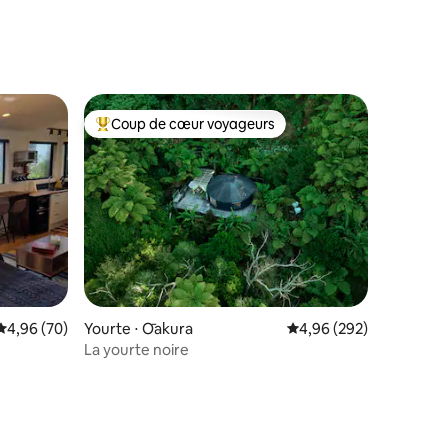
Coup de cœur voyageurs
lus appréciés
Coups de cœur voyageurs les plus appréciés
taires : 4,95 sur 5
Évaluation moyenne sur la base de 70 commentaires : 4,96 sur 5
4,96 (70)
Yourte ⋅ Ōakura
Évaluation moyenne sur
4,96 (292)
La yourte noire