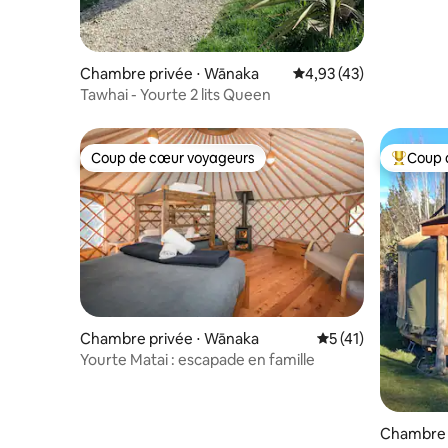
Chambre privée ⋅ Wānaka
Évaluation moyenne su
4,93 (43)
Tawhai - Yourte 2 lits Queen
Coup de cœur voyageurs
Coup 
Coup de cœur voyageurs
Coups de
Chambre privée ⋅ Wānaka
Évaluation moyenne
5 (41)
Yourte Matai : escapade en famille
Chambre 