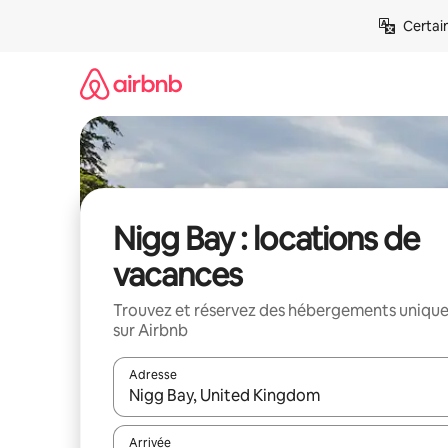
Aller
Certai
directement
au
contenu
Nigg Bay : locations de
vacances
Trouvez et réservez des hébergements uniqu
sur Airbnb
Adresse
Lorsque les résultats s'affichent, utilisez les flèc
Arrivée