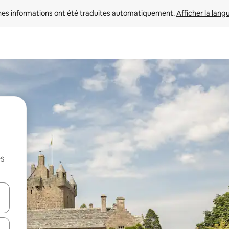
nes informations ont été traduites automatiquement. 
Afficher la lang
es
hes vers le haut et vers le bas pour les parcourir ou en appuyant et en fai