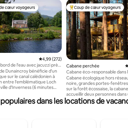
de cœur voyageurs
Coup de cœur voyageurs
 cœur voyageurs les plus appréciés
Coups de cœur voyageurs les p
Évaluation moyenne sur la base de 272 commen
4,99 (272)
bord de l'eau avec jacuzzi près
la base de 754 commentaires : 4,99 sur 5
Cabane perchée
É
Ness
de Dunaincroy bénéficie d'un
Cabane éco-responsable dans l
que sur le canal calédonien à
à Wildwoodz
Cabane écologique hors réseau s
n entre l'emblématique Loch
noire, grandes portes-fenêtre
 ville d'Inverness (6 minutes
sur la forêt écossaise, la caban
ue sens.) Situé dans un
accueillir deux personnes dans u
istorique des Highlands, cet
opulaires dans les locations de vacan
double très confortable et dis
olé dispose de vastes jardins
grande terrasse couverte. Il y 
nt clôturés jusqu'au canal et
cuisine extérieure avec une cui
pectaculaires sur la campagne
camping à gaz, un four à pizza 
 les collines au-delà. La nature
table/ des chaises. Étant hors réseau, il
es Highlands et pourtant à
n'y a pas d'électricité de secteu