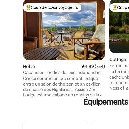
Coup de cœur voyageurs
Coup 
Coups de cœur voyageurs les plus appréciés
Coups de
Cottage
Ferme au 
Hutte
Évaluation moyenne sur 
4,99 (754)
du Loch 
La ferme 
Cabane en rondins de luxe indépendante
cadre uni
à Assich Zen Lodge
Conçu comme un croisement ludique
mi-chemi
entre un salon de thé zen et un pavillon
Ness et la
de chasse des Highlands, l'Assich Zen
dans chaq
Lodge est une cabane en rondins de luxe
domaine h
Équipements p
avec jardin zen, créée dans l'enceinte -
endroit is
et en utilisant de nombreuses pierres -
entièreme
d'une ancienne étable en ruine. Il offre
de vues s
un hébergement vraiment unique,
ouverte et
romantique et luxueux dans un cadre
sauvage d
magnifique et tranquille, où les