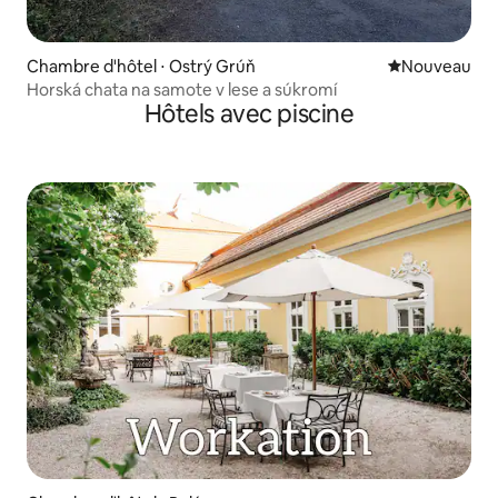
Chambre d'hôtel ⋅ Ostrý Grúň
Nouvel hébe
Nouveau
Horská chata na samote v lese a súkromí
Hôtels avec piscine