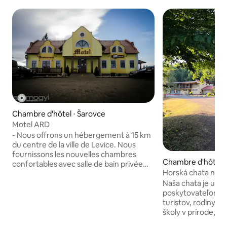
Chambre d'hôtel ⋅ Šarovce
Motel ARD
- Nous offrons un hébergement à 15 km
du centre de la ville de Levice. Nous
fournissons les nouvelles chambres
Chambre d'hôtel ⋅
confortables avec salle de bain privée
ň
Horská chata na s
dans chaque chambre. Nous proposons
Naša chata je už 
différentes tailles de chambres. Notre
poskytovateľom ub
hébergement préfère les clients pour
turistov, rodiny s 
un long séjour, nous pouvons faire le
školy v prírode, al
meilleur prix pour un long séjour dans
na organizovanie s
cette région ( mais un séjour d'une nuit