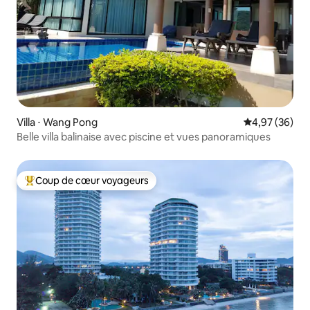
Villa ⋅ Wang Pong
Évaluation mo
4,97 (36)
Belle villa balinaise avec piscine et vues panoramiques
Coup de cœur voyageurs
Coups de cœur voyageurs les plus appréciés