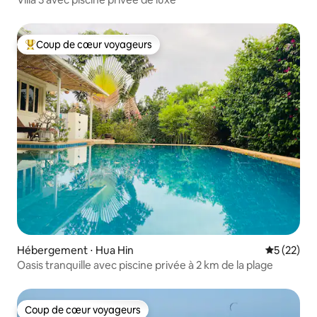
Coup de cœur voyageurs
Coups de cœur voyageurs les plus appréciés
Hébergement ⋅ Hua Hin
Évaluation
5 (22)
Oasis tranquille avec piscine privée à 2 km de la plage
Coup de cœur voyageurs
Coup de cœur voyageurs