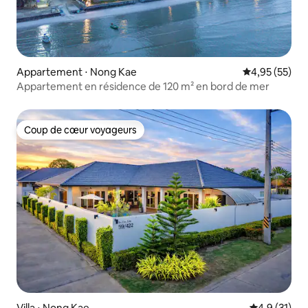
Appartement ⋅ Nong Kae
Évaluation mo
4,95 (55)
Appartement en résidence de 120 m² en bord de mer
Coup de cœur voyageurs
Coup de cœur voyageurs
Villa ⋅ Nong Kae
Évaluation m
4,9 (31)