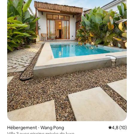
Hébergement ⋅ Wang Pong
Évaluation m
4,8 (10)
Villa 3 avec piscine privée de luxe