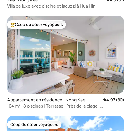
Villa de luxe avec piscine et jacuzzi à Hua Hin
Coup de cœur voyageurs
Coups de cœur voyageurs les plus appréciés
Appartement en résidence ⋅ Nong Kae
Évaluation mo
4,97 (30)
104 m² | 8 piscines | Terrasse | Près de la plage |
Chambre A701
Coup de cœur voyageurs
Coup de cœur voyageurs