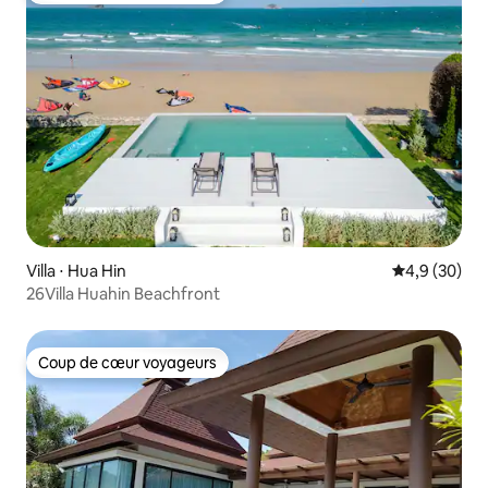
Villa ⋅ Hua Hin
Évaluation m
4,9 (30)
26Villa Huahin Beachfront
Coup de cœur voyageurs
Coup de cœur voyageurs