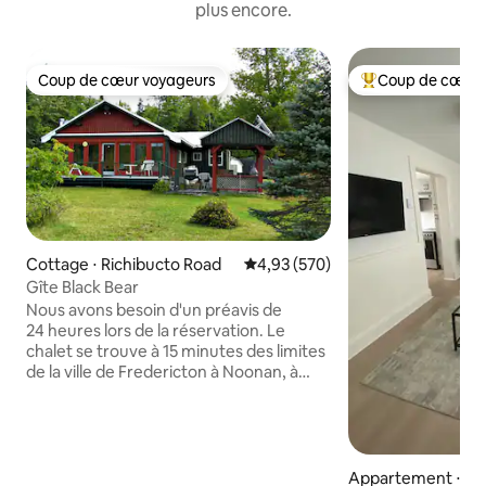
plus encore.
Coup de cœur voyageurs
Coup de cœur 
Coup de cœur voyageurs
Coups de cœur vo
Cottage ⋅ Richibucto Road
Évaluation moyenne sur la base 
4,93 (570)
Gîte Black Bear
Nous avons besoin d'un préavis de
24 heures lors de la réservation. Le
chalet se trouve à 15 minutes des limites
de la ville de Fredericton à Noonan, à
environ 2 km dans les bois sur une route
privée. Il fonctionne à l'énergie solaire et
éolienne avec un générateur de
secours. Nous proposons du patinage,
de la raquette, de la randonnée et du
Appartement ⋅ Fr