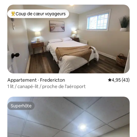
Coup de cœur voyageurs
Coups de cœur voyageurs les plus appréciés
Appartement ⋅ Fredericton
Évaluation mo
4,95 (43)
1 lit / canapé-lit / proche de l'aéroport
Superhôte
Superhôte