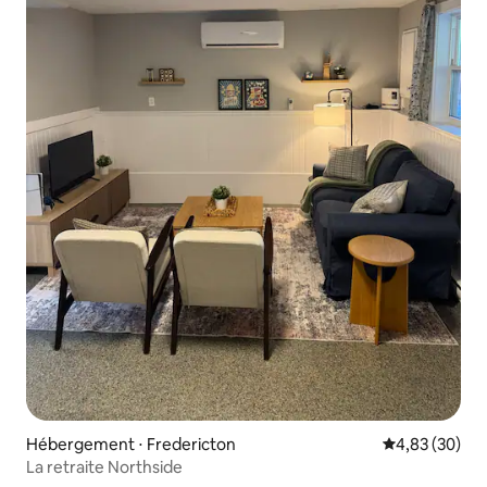
Hébergement ⋅ Fredericton
Évaluation mo
4,83 (30)
La retraite Northside