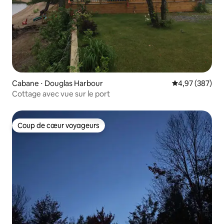
Cabane ⋅ Douglas Harbour
Évaluation moy
4,97 (387)
Cottage avec vue sur le port
Coup de cœur voyageurs
Coup de cœur voyageurs