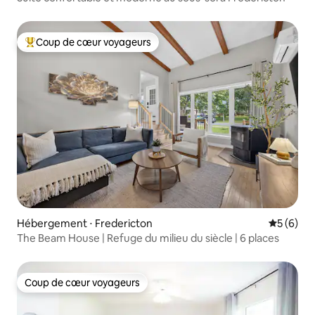
Coup de cœur voyageurs
Coups de cœur voyageurs les plus appréciés
Hébergement ⋅ Fredericton
Évaluatio
5 (6)
The Beam House | Refuge du milieu du siècle | 6 places
Coup de cœur voyageurs
Coup de cœur voyageurs