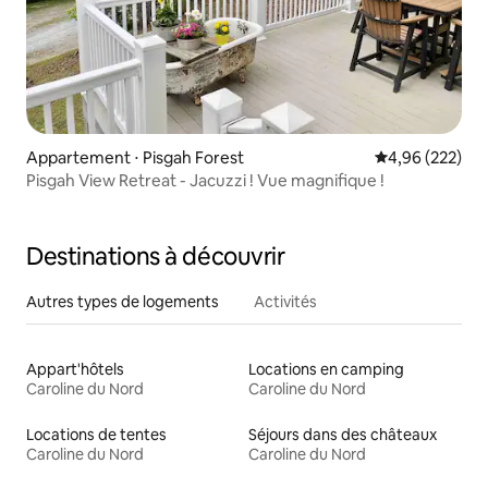
Appartement ⋅ Pisgah Forest
Évaluation moy
4,96 (222)
Pisgah View Retreat - Jacuzzi ! Vue magnifique !
Destinations à découvrir
Autres types de logements
Activités
Appart'hôtels
Locations en camping
Caroline du Nord
Caroline du Nord
Locations de tentes
Séjours dans des châteaux
Caroline du Nord
Caroline du Nord