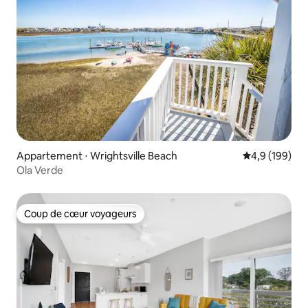
Appartement ⋅ Wrightsville Beach
Évaluation mo
4,9 (199)
Ola Verde
Coup de cœur voyageurs
Coup de cœur voyageurs