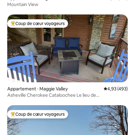
Mountain View
Coup de cœur voyageurs
Coups de cœur voyageurs les plus appréciés
Appartement ⋅ Maggie Valley
Évaluation moy
4,93 (493)
Asheville Cherokee Cataloochee Le lieu de
rassemblement
Coup de cœur voyageurs
Coups de cœur voyageurs les plus appréciés