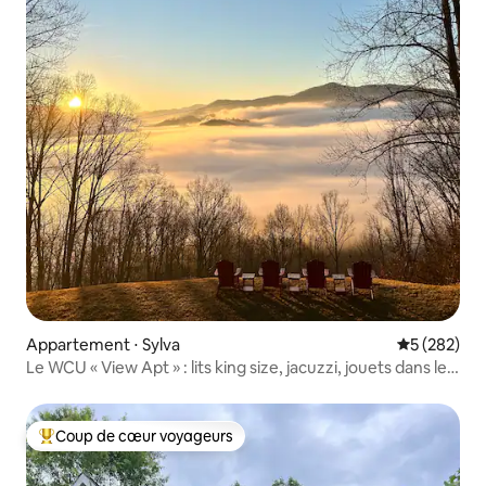
Appartement ⋅ Sylva
Évaluation 
5 (282)
Le WCU « View Apt » : lits king size, jacuzzi, jouets dans le
patio !
Coup de cœur voyageurs
Coups de cœur voyageurs les plus appréciés