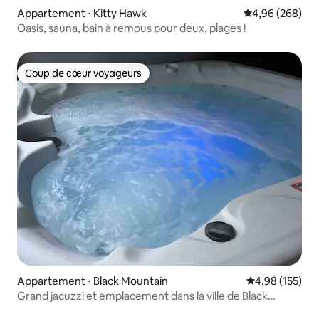
Appartement ⋅ Kitty Hawk
Évaluation moy
4,96 (268)
Oasis, sauna, bain à remous pour deux, plages !
Coup de cœur voyageurs
Coup de cœur voyageurs
Appartement ⋅ Black Mountain
Évaluation moy
4,98 (155)
Grand jacuzzi et emplacement dans la ville de Black
Mountain