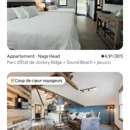
Appartement ⋅ Nags Head
Évaluation moy
4,91 (301)
Parc d'État de Jockey Ridge + Sound Beach + jacuzzi
Coup de cœur voyageurs
Coups de cœur voyageurs les plus appréciés