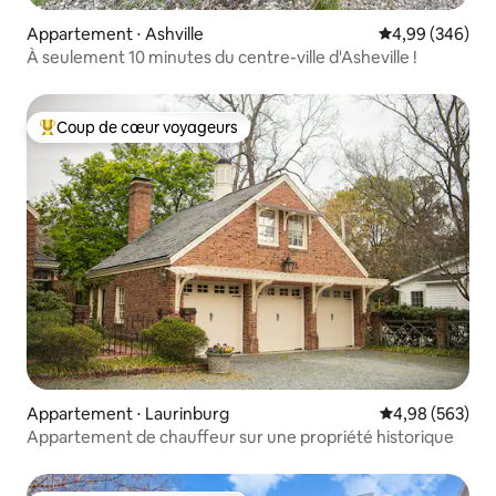
Appartement ⋅ Ashville
Évaluation moy
4,99 (346)
À seulement 10 minutes du centre-ville d'Asheville !
Coup de cœur voyageurs
Coups de cœur voyageurs les plus appréciés
Appartement ⋅ Laurinburg
Évaluation moy
4,98 (563)
Appartement de chauffeur sur une propriété historique