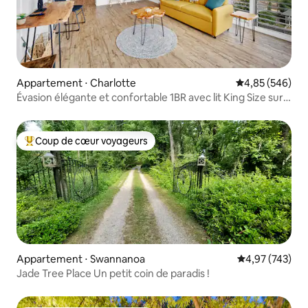
Appartement ⋅ Charlotte
Évaluation moy
4,85 (546)
Évasion élégante et confortable 1BR avec lit King Size sur
la Plaza
Coup de cœur voyageurs
Coups de cœur voyageurs les plus appréciés
Appartement ⋅ Swannanoa
Évaluation moy
4,97 (743)
Jade Tree Place Un petit coin de paradis !