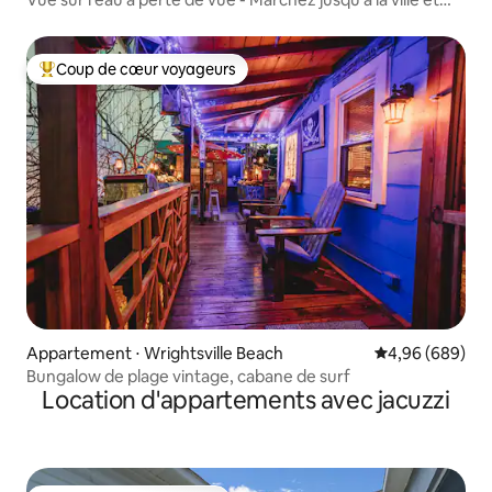
AT !
Coup de cœur voyageurs
Coups de cœur voyageurs les plus appréciés
Appartement ⋅ Wrightsville Beach
Évaluation moye
4,96 (689)
Bungalow de plage vintage, cabane de surf
Location d'appartements avec jacuzzi