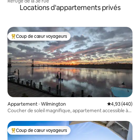
Refuge de la 3e rue
Locations d'appartements privés
Coup de cœur voyageurs
Coups de cœur voyageurs les plus appréciés
Appartement ⋅ Wilmington
Évaluation moy
4,93 (440)
Coucher de soleil magnifique, appartement accessible à
pied, parking couvert
Coup de cœur voyageurs
Coups de cœur voyageurs les plus appréciés