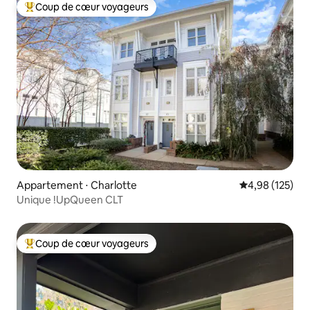
Coup de cœur voyageurs
Coups de cœur voyageurs les plus appréciés
Appartement ⋅ Charlotte
Évaluation moy
4,98 (125)
Unique !UpQueen CLT
Coup de cœur voyageurs
Coups de cœur voyageurs les plus appréciés