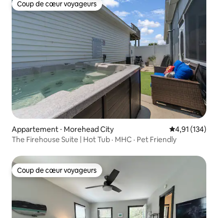
Coup de cœur voyageurs
Coup de cœur voyageurs
Appartement ⋅ Morehead City
Évaluation moy
4,91 (134)
The Firehouse Suite | Hot Tub · MHC · Pet Friendly
Coup de cœur voyageurs
Coup de cœur voyageurs