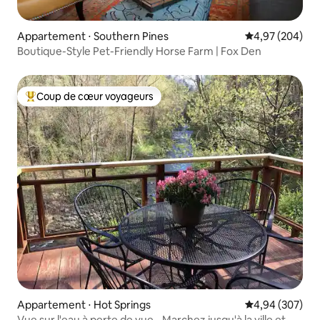
Appartement ⋅ Southern Pines
Évaluation moy
4,97 (204)
Boutique-Style Pet-Friendly Horse Farm | Fox Den
Coup de cœur voyageurs
Coups de cœur voyageurs les plus appréciés
Appartement ⋅ Hot Springs
Évaluation moy
4,94 (307)
Vue sur l'eau à perte de vue - Marchez jusqu'à la ville et