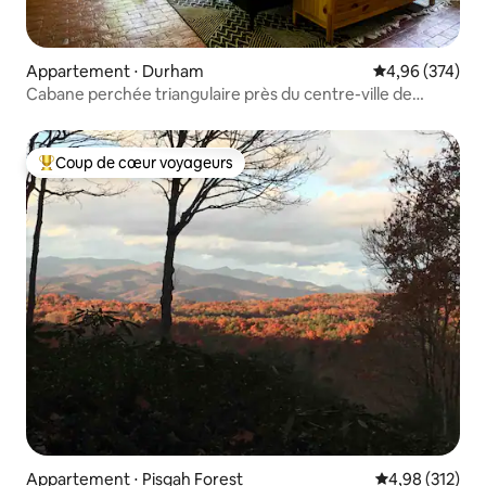
Appartement ⋅ Durham
Évaluation moy
4,96 (374)
Cabane perchée triangulaire près du centre-ville de
Durham
Coup de cœur voyageurs
Coups de cœur voyageurs les plus appréciés
Appartement ⋅ Pisgah Forest
Évaluation moy
4,98 (312)