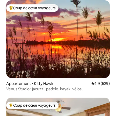
Coup de cœur voyageurs
Coups de cœur voyageurs les plus appréciés
Appartement ⋅ Kitty Hawk
Évaluation mo
4,9 (529)
Venus Studio : jacuzzi, paddle, kayak, vélos,
Coup de cœur voyageurs
Coups de cœur voyageurs les plus appréciés