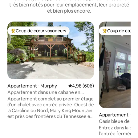
très bien notés pour leur emplacement, leur propreté
et bien plus encore.
Coup de cœur voyageurs
Coup de cœur 
Coups de cœur voyageurs les plus appréciés
Coups de cœur vo
Appartement ⋅ Murphy
Évaluation moyenne sur la base 
4,98 (606)
Appartement dans une cabane en
rondins de montagne Mary King avec
Appartement complet au premier étage
jacuzzi
d'un chalet avec entrée privée. Ouest de
la Caroline du Nord, Mary King Mountain
Appartement ⋅ St
est près des frontières du Tennessee et
Oasis bleue de Car
de la Géorgie. Vous apprécierez notre
Entrez dans la pro
logement pour le calme, le confort, les
l'entrée fermée, t
lits confortables, le décor unique, le