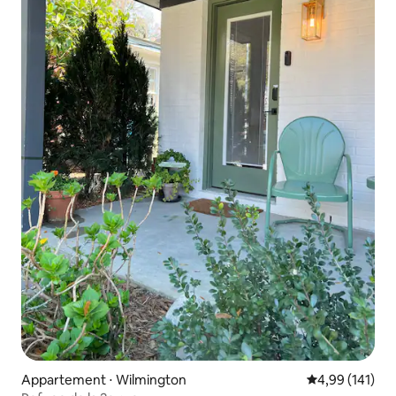
Appartement ⋅ Wilmington
Évaluation moy
4,99 (141)