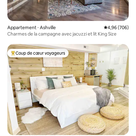
Appartement ⋅ Ashville
Évaluation moy
4,96 (706)
Charmes de la campagne avec jacuzzi et lit King Size
Coup de cœur voyageurs
Coups de cœur voyageurs les plus appréciés