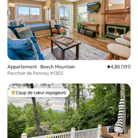
Appartement ⋅ Beech Mountain
Évaluation moy
4,86 (101)
Perchoir de Penney #1303
Coup de cœur voyageurs
Coups de cœur voyageurs les plus appréciés