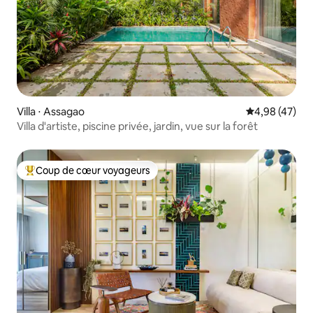
Villa ⋅ Assagao
Évaluation mo
4,98 (47)
Villa d'artiste, piscine privée, jardin, vue sur la forêt
Coup de cœur voyageurs
Coups de cœur voyageurs les plus appréciés