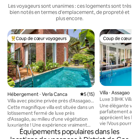
Les voyageurs sont unanimes : ces logements sont très
bien notés en termes d'emplacement, de propreté et
plus encore.
Coup de cœur voyageurs
Coup de cœur vo
Coups de cœur voyageurs les plus appréciés
Coup de cœur vo
Villa ⋅ Assagao
Hébergement ⋅ Verla Canca
Évaluation moyenne sur la b
5 (15)
Luxe 3 BHK Villa, 
Villa avec piscine privée près d'Assagao,
Une élégante vill
à 10 min d'Anjuna
Cette magnifique villa est située dans un
parfaitement amé
lotissement fermé de luxe près
apprécient les bo
d'Assagão, au milieu d'une végétation
vie !Vous pourrez
luxuriante ! Une expérience vraiment
de la piscine, profi
Équipements populaires dans les
digne d'Instagram ! La villa dispose d'un
terrasse ou faire u
salon spacieux et de 2 chambres avec