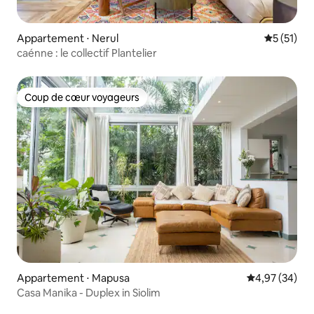
Appartement ⋅ Nerul
Évaluation
5 (51)
caénne : le collectif Plantelier
Coup de cœur voyageurs
Coup de cœur voyageurs
Appartement ⋅ Mapusa
Évaluation mo
4,97 (34)
Casa Manika - Duplex in Siolim