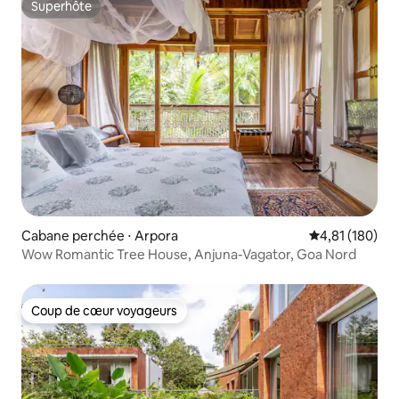
Superhôte
Superhôte
Cabane perchée ⋅ Arpora
Évaluation moy
4,81 (180)
Wow Romantic Tree House, Anjuna-Vagator, Goa Nord
Coup de cœur voyageurs
Coup de cœur voyageurs