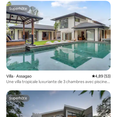
Superhôte
Superhôte
Villa ⋅ Assagao
Évaluation mo
4,89 (53)
Une villa tropicale luxuriante de 3 chambres avec piscine
privée
Superhôte
Superhôte