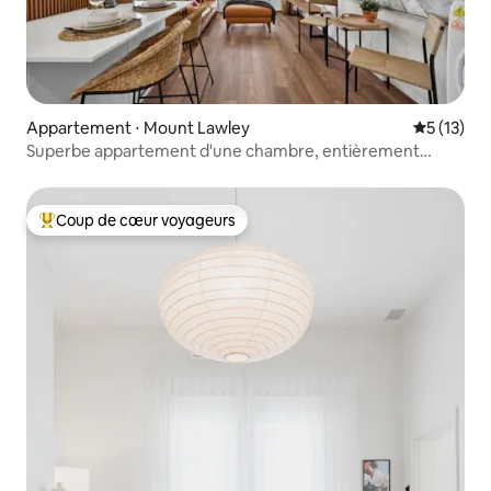
Appartement ⋅ Mount Lawley
Évaluation
5 (13)
Superbe appartement d'une chambre, entièrement
équipé.
Coup de cœur voyageurs
Coups de cœur voyageurs les plus appréciés