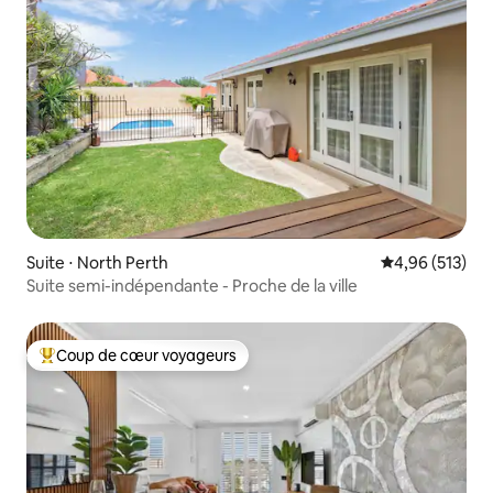
Suite ⋅ North Perth
Évaluation moy
4,96 (513)
Suite semi-indépendante - Proche de la ville
Coup de cœur voyageurs
Coups de cœur voyageurs les plus appréciés