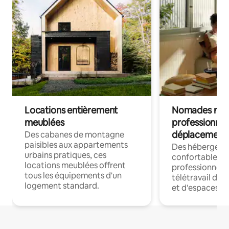
Locations entièrement
Nomades num
meublées
professionnel
déplacement
Des cabanes de montagne
paisibles aux appartements
Des hébergem
urbains pratiques, ces
confortables p
locations meublées offrent
professionnels
tous les équipements d'un
télétravail dis
logement standard.
et d'espaces de