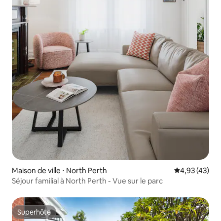
Maison de ville ⋅ North Perth
Évaluation mo
4,93 (43)
Séjour familial à North Perth - Vue sur le parc
Superhôte
Superhôte