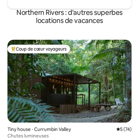
Northern Rivers : d'autres superbes
locations de vacances
Coup de cœur voyageurs
Coups de cœur voyageurs les plus appréciés
Tiny house ⋅ Currumbin Valley
Évaluation
5 (74)
Chutes lumineuses