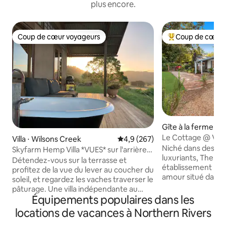
plus encore.
Coup de cœur voyageurs
Coup de cœur 
Coup de cœur voyageurs
Coups de cœur vo
Gîte à la ferme ⋅ 
Le Cottage @ Vin
Villa ⋅ Wilsons Creek
Évaluation moyenne sur la base
4,9 (267)
Niché dans des jar
Skyfarm Hemp Villa *VUES* sur l'arrière-
luxuriants, The Co
pays de Byron
Détendez-vous sur la terrasse et
établissement lait
profitez de la vue du lever au coucher du
amour situé dans 
soleil, et regardez les vaches traverser le
dans les collines d
pâturage. Une villa indépendante au
Byron Bay. Avec s
Équipements populaires dans les
milieu d'une ferme d'élevage, avec vue
baignade privé et
sur la campagne au loin : vous vous
locations de vacances à Northern Rivers
d'oiseaux et de fa
sentirez immergé dans la campagne.
refuge tranquille 