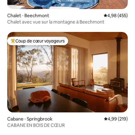
Chalet ⋅ Beechmont
Évaluation moy
4,98 (455)
Chalet avec vue sur la montagne à Beechmont
Coup de cœur voyageurs
Coups de cœur voyageurs les plus appréciés
Cabane ⋅ Springbrook
Évaluation moy
4,99 (219)
CABANE EN BOIS DE CŒUR