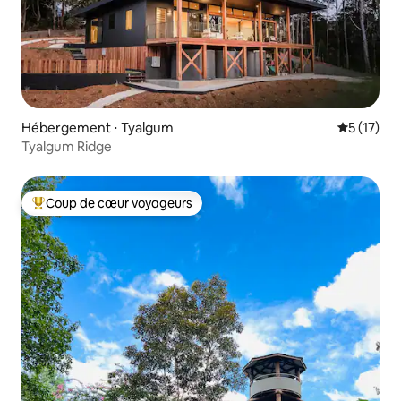
Hébergement ⋅ Tyalgum
Évaluation
5 (17)
Tyalgum Ridge
Coup de cœur voyageurs
Coups de cœur voyageurs les plus appréciés