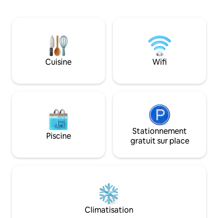
Style rustique de ferme avec une
qui recherchent le
esthétique japonaise unique, notre villa
et la nature. Situé à seulement 10
écologique durable est un havre de paix
minutes du Channo
calme et sain avec des murs en chanvre
20 minutes de Lism
naturel enduits de chaux, des éléments
point de départ id
en bois recyclé. L'étage inférieur est un
marchés, les casca
spacieux salon-salle à manger-cuisine-
Cuisine
Wifi
la forêt tropicale d
bureau et salle de bains. Dans le loft
supérieur se trouve une chambre
Queen Size.
Stationnement
Piscine
gratuit sur place
Climatisation