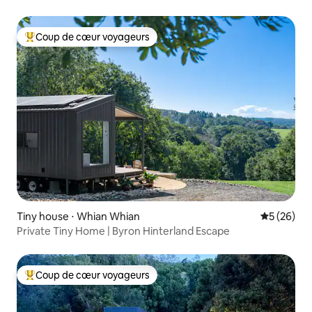
Coup de cœur voyageurs
Coups de cœur voyageurs les plus appréciés
Tiny house ⋅ Whian Whian
Évaluation
5 (26)
Private Tiny Home | Byron Hinterland Escape
Coup de cœur voyageurs
Coups de cœur voyageurs les plus appréciés