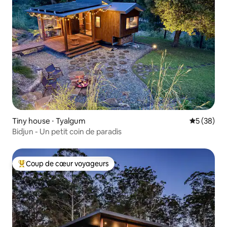
Tiny house ⋅ Tyalgum
Évaluation
5 (38)
Bidjun - Un petit coin de paradis
Coup de cœur voyageurs
Coups de cœur voyageurs les plus appréciés