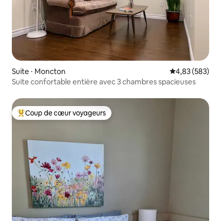
Suite ⋅ Moncton
Évaluation moy
4,83 (583)
Suite confortable entière avec 3 chambres spacieuses
Coup de cœur voyageurs
Coups de cœur voyageurs les plus appréciés