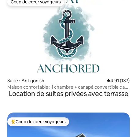
Coup de cœur voyageurs
Coup de cœur voyageurs
Suite ⋅ Antigonish
Évaluation moy
4,91 (137)
Maison confortable : 1 chambre + canapé convertible dans
Location de suites privées avec terrasse
le salon
Coup de cœur voyageurs
Coups de cœur voyageurs les plus appréciés