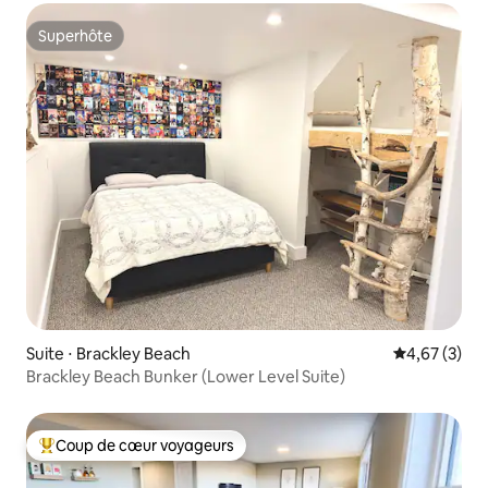
Superhôte
Superhôte
Suite ⋅ Brackley Beach
Évaluation m
4,67 (3)
Brackley Beach Bunker (Lower Level Suite)
Coup de cœur voyageurs
Coups de cœur voyageurs les plus appréciés