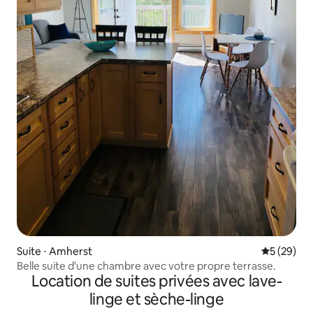
Suite ⋅ Amherst
Évaluation
5 (29)
Belle suite d'une chambre avec votre propre terrasse.
Location de suites privées avec lave-
linge et sèche-linge