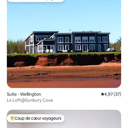
Coups de cœur voyageurs les plus appréciés
Suite ⋅ Wellington
Évaluation mo
4,97 (37)
Le Loft@Sunbury Cove
Coup de cœur voyageurs
Coups de cœur voyageurs les plus appréciés