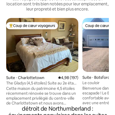
location sont très bien notées pour leur emplacement,
leur propreté et bien plus encore.
Coup de cœur voyageurs
Coup de cœur vo
Coups de cœur voyageurs les plus appréciés
Coup de cœur vo
Suite ⋅ Botsford Pa
Suite ⋅ Charlottetown
Évaluation moyenne sur la base 
4,98 (197)
Le couloir
The Gladys (4,5 étoiles) Suite au 2e étage
(1 unité sur 3)
Bienvenue dans v
Cette maison du patrimoine 4,5 étoiles
escapade ! Le Bre
récemment rénovée se trouve dans un
confortable avec 
emplacement privilégié du centre-ville
avec une entrée pr
de Charlottetown et nous avons
détroit de Northumberland :
salle de bain 3 piè
3 logements locatifs sur la propriété, un
un coin repas, un 
à chaque étage. Nous sommes à