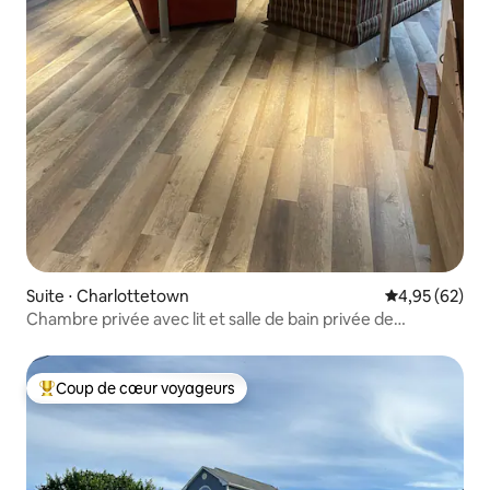
Suite ⋅ Charlottetown
Évaluation mo
4,95 (62)
Chambre privée avec lit et salle de bain privée de
Simmons
Coup de cœur voyageurs
Coups de cœur voyageurs les plus appréciés