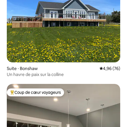
Suite ⋅ Bonshaw
Évaluation mo
4,96 (76)
Un havre de paix sur la colline
Coup de cœur voyageurs
Coups de cœur voyageurs les plus appréciés