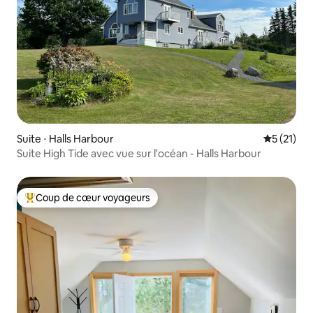
Suite ⋅ Halls Harbour
Évaluation
5 (21)
Suite High Tide avec vue sur l'océan - Halls Harbour
Coup de cœur voyageurs
Coups de cœur voyageurs les plus appréciés