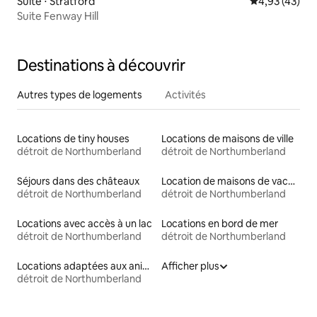
Suite ⋅ Stratford
Évaluation mo
4,93 (43)
Suite Fenway Hill
Destinations à découvrir
Autres types de logements
Activités
Locations de tiny houses
Locations de maisons de ville
détroit de Northumberland
détroit de Northumberland
Séjours dans des châteaux
Location de maisons de vacances
détroit de Northumberland
détroit de Northumberland
Locations avec accès à un lac
Locations en bord de mer
détroit de Northumberland
détroit de Northumberland
Locations adaptées aux animaux
Afficher plus
détroit de Northumberland