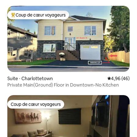
Coup de cœur voyageurs
Coups de cœur voyageurs les plus appréciés
Suite ⋅ Charlottetown
Évaluation mo
4,96 (46)
Private Main(Ground) Floor in Downtown-No Kitchen
Coup de cœur voyageurs
Coup de cœur voyageurs