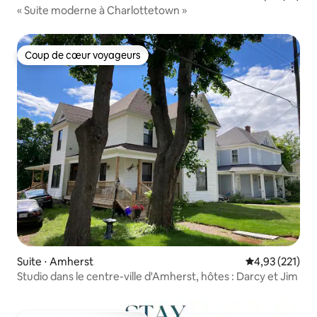
« Suite moderne à Charlottetown »
Coup de cœur voyageurs
Coup de cœur voyageurs
Suite ⋅ Amherst
Évaluation moy
4,93 (221)
Studio dans le centre-ville d'Amherst, hôtes : Darcy et Jim