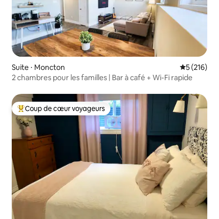
Suite ⋅ Moncton
Évaluation 
5 (216)
2 chambres pour les familles | Bar à café + Wi-Fi rapide
Coup de cœur voyageurs
Coups de cœur voyageurs les plus appréciés