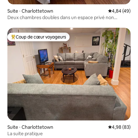
Suite ⋅ Charlottetown
Évaluation mo
4,84 (49)
Deux chambres doubles dans un espace privé non
partagé
Coup de cœur voyageurs
Coups de cœur voyageurs les plus appréciés
Suite ⋅ Charlottetown
Évaluation mo
4,98 (83)
La suite pratique