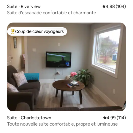
Suite ⋅ Riverview
Évaluation moy
4,88 (104)
Suite d'escapade confortable et charmante
Coup de cœur voyageurs
Coups de cœur voyageurs les plus appréciés
Suite ⋅ Charlottetown
Évaluation moy
4,99 (114)
Toute nouvelle suite confortable, propre et lumineuse