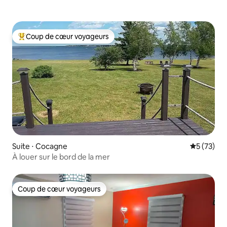
Coup de cœur voyageurs
Coups de cœur voyageurs les plus appréciés
Suite ⋅ Cocagne
Évaluation
5 (73)
À louer sur le bord de la mer
Coup de cœur voyageurs
Coup de cœur voyageurs