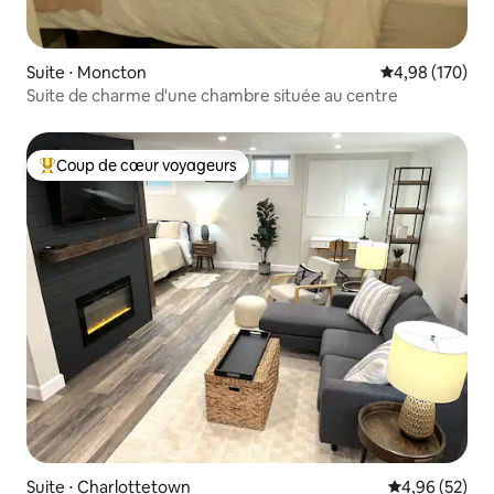
Suite ⋅ Moncton
Évaluation moy
4,98 (170)
Suite de charme d'une chambre située au centre
Coup de cœur voyageurs
Coups de cœur voyageurs les plus appréciés
Suite ⋅ Charlottetown
Évaluation mo
4,96 (52)