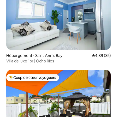
Hébergement ⋅ Saint Ann's Bay
Évaluation mo
4,89 (35)
Villa de luxe 1br | Ocho Rios
Coup de cœur voyageurs
Coups de cœur voyageurs les plus appréciés