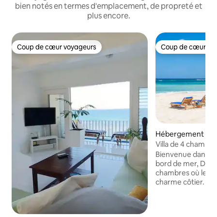
bien notés en termes d'emplacement, de propreté et
plus encore.
Coup de cœur voyageurs
Coup de cœur vo
Coup de cœur voyageurs
Coup de cœur vo
Hébergement ⋅ Sai
ay
Villa de 4 chambre
chef, majordome, t
Bienvenue dans vot
bord de mer, Desti
chambres où le lu
charme côtier. Pro
imprenable sur l'o
terrasse exclusive 
la brise côtière su