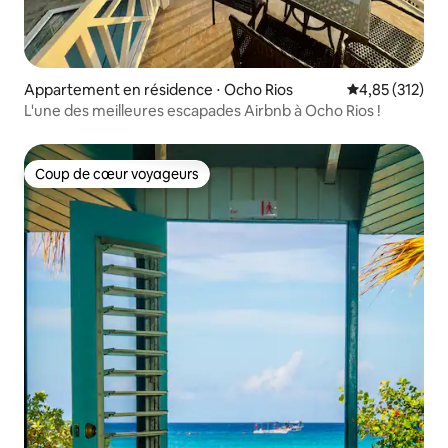
Appartement en résidence ⋅ Ocho Rios
Évaluation moy
4,85 (312)
L'une des meilleures escapades Airbnb à Ocho Rios !
Coup de cœur voyageurs
Coup de cœur voyageurs