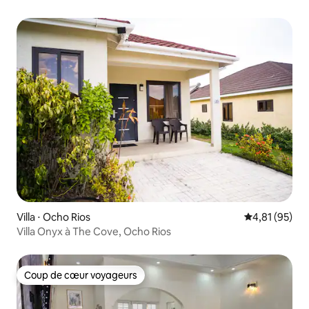
| Pour 12 personnes
Villa ⋅ Ocho Rios
Évaluation mo
4,81 (95)
Villa Onyx à The Cove, Ocho Rios
Coup de cœur voyageurs
Coup de cœur voyageurs