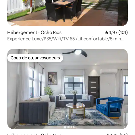
Hébergement ⋅ Ocho Rios
Évaluation moy
4,97 (101)
Expérience Luxe/PS5/Wifi/TV 65'/Lit confortable/5 min
twn
Coup de cœur voyageurs
Coup de cœur voyageurs