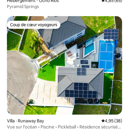
Hébergement ⋅ Ocho Rios
Évaluation mo
4,85 (65)
Pyramid Springs
Coup de cœur voyageurs
Coup de cœur voyageurs
Villa ⋅ Runaway Bay
Évaluation mo
4,95 (38)
Vue sur l’océan • Piscine • Pickleball • Résidence sécurisée