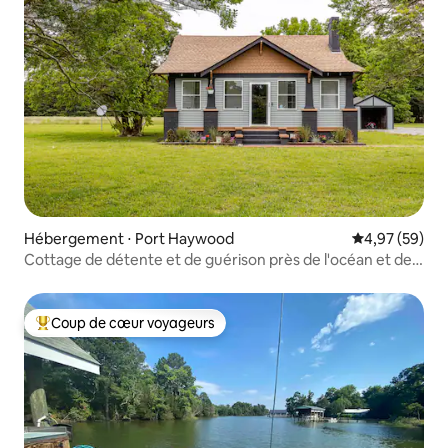
Hébergement ⋅ Port Haywood
Évaluation mo
4,97 (59)
Cottage de détente et de guérison près de l'océan et de
la forêt
Coup de cœur voyageurs
Coups de cœur voyageurs les plus appréciés