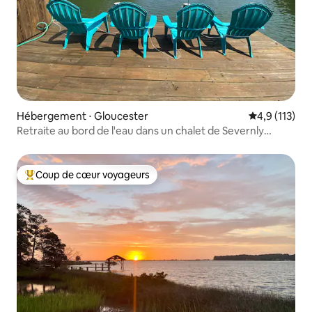
Hébergement ⋅ Gloucester
Évaluation mo
4,9 (113)
Retraite au bord de l'eau dans un chalet de Severnly
Pointe
Coup de cœur voyageurs
Coups de cœur voyageurs les plus appréciés