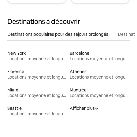
Destinations à découvrir
Destinations populaires pour des séjours prolongés
Destinati
New York
Barcelone
Locations moyenne et longue durée
Locations moyenne et longue durée
Florence
Athènes
Locations moyenne et longue durée
Locations moyenne et longue durée
Miami
Montréal
Locations moyenne et longue durée
Locations moyenne et longue durée
Seattle
Afficher plus
Locations moyenne et longue durée