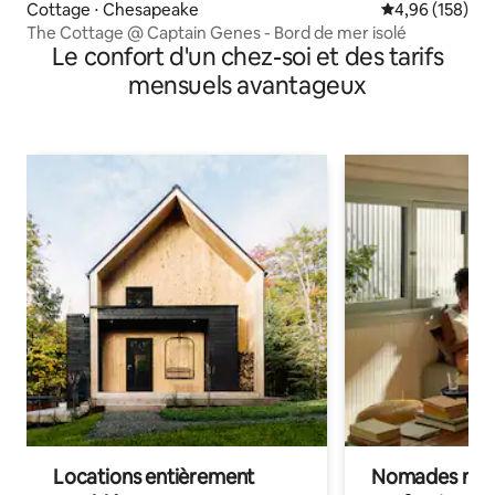
Cottage ⋅ Chesapeake
Évaluation moy
4,96 (158)
The Cottage @ Captain Genes - Bord de mer isolé
Le confort d'un chez-soi et des tarifs
mensuels avantageux
Locations entièrement
Nomades num