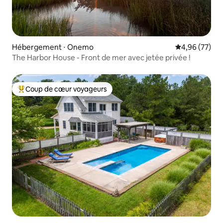
Hébergement ⋅ Onemo
Évaluation mo
4,96 (77)
The Harbor House - Front de mer avec jetée privée !
Coup de cœur voyageurs
Coups de cœur voyageurs les plus appréciés