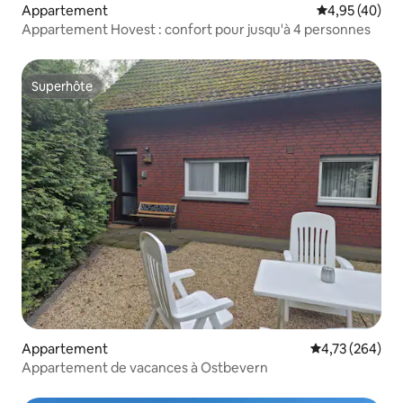
Appartement
Évaluation mo
4,95 (40)
Appartement Hovest : confort pour jusqu'à 4 personnes
Superhôte
Superhôte
Appartement
Évaluation moy
4,73 (264)
Appartement de vacances à Ostbevern