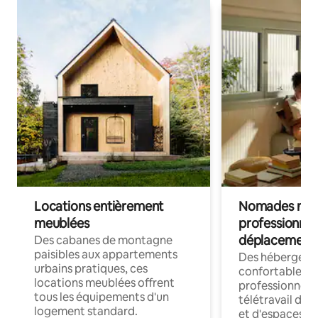
Locations entièrement
Nomades num
meublées
professionnel
déplacement
Des cabanes de montagne
paisibles aux appartements
Des hébergem
urbains pratiques, ces
confortables p
locations meublées offrent
professionnels
tous les équipements d'un
télétravail dis
logement standard.
et d'espaces de