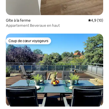
Gîte à la ferme
Évaluation m
4,9 (10)
Appartement Beveraue en haut
Coup de cœur voyageurs
Coup de cœur voyageurs