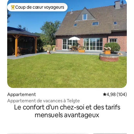
Coup de cœur voyageurs
Coups de cœur voyageurs les plus appréciés
Appartement
Évaluation moy
4,98 (104)
Appartement de vacances à Telgte
Le confort d'un chez-soi et des tarifs
mensuels avantageux