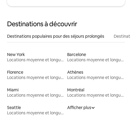
Destinations à découvrir
Destinations populaires pour des séjours prolongés
Destinati
New York
Barcelone
Locations moyenne et longue durée
Locations moyenne et longue durée
Florence
Athènes
Locations moyenne et longue durée
Locations moyenne et longue durée
Miami
Montréal
Locations moyenne et longue durée
Locations moyenne et longue durée
Seattle
Afficher plus
Locations moyenne et longue durée