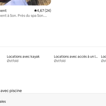
ment
Évaluation moyenne sur la base de 24 commen
4,67 (24)
nt à Son. Près du spa Son.
 piscine et la mer
Locations avec kayak
Locations avec accès à un lac
Loc
Østfold
Østfold
Øst
 avec piscine
ales