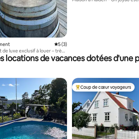
ment
Évaluation moyenne sur la base de 3 co
5 (3)
de luxe exclusif à louer – très
s locations de vacances dotées d'une p
ing !
Coup de cœur voyageurs
Coups de cœur voyageurs les p