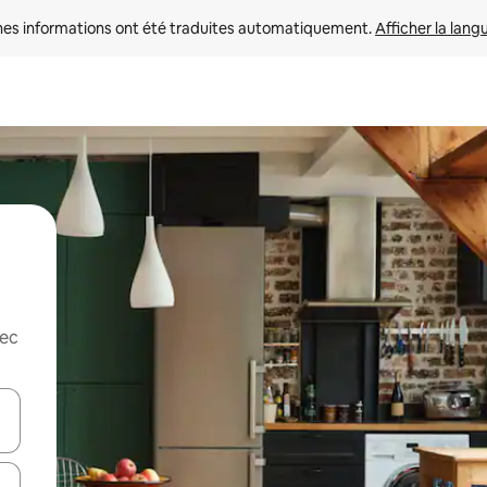
nes informations ont été traduites automatiquement. 
Afficher la lang
vec
hes vers le haut et vers le bas pour les parcourir ou en appuyant et en fai