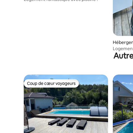
Héberge
Logement 
Autre
haut stand
Coup de cœur voyageurs
Coup de cœur voyageurs