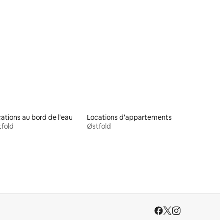
taires : 4,67 sur 5
ations au bord de l'eau
Locations d'appartements
fold
Østfold