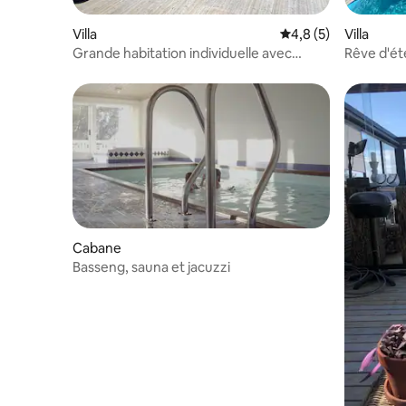
Villa
Évaluation moyenne 
4,8 (5)
Villa
Grande habitation individuelle avec
Rêve d'été
piscine en bord de mer
à pizza
Cabane
Basseng, sauna et jacuzzi