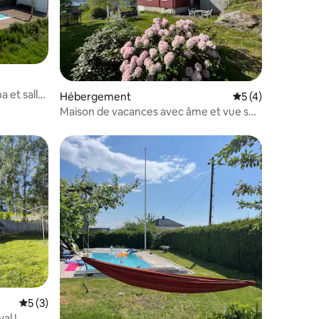
a et salle
entaires : 4,8 sur 5
Hébergement
Évaluation moyenn
5 (4)
Maison de vacances avec âme et vue sur
le fjord
Évaluation moyenne sur la base de 3 commentaires : 5 sur 5
5 (3)
al !