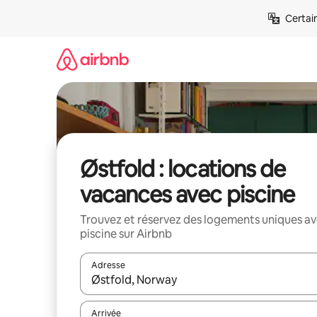
Aller
Certai
directement
au
contenu
Østfold : locations de
vacances avec piscine
Trouvez et réservez des logements uniques a
piscine sur Airbnb
Adresse
Lorsque les résultats s'affichent, utilisez les flèc
Arrivée