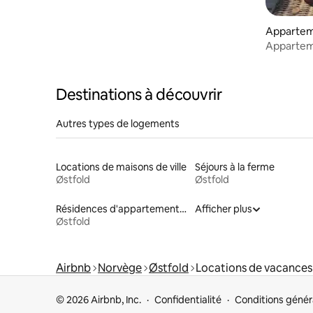
Apparte
Apparteme
Vue sur la
Destinations à découvrir
Autres types de logements
Locations de maisons de ville
Séjours à la ferme
Østfold
Østfold
Résidences d'appartements en location
Afficher plus
Østfold
Airbnb
Norvège
Østfold
Locations de vacances
© 2026 Airbnb, Inc.
Confidentialité
Conditions génér