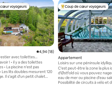
 cœur voyageurs
Coup de cœur voyageurs
 cœur voyageurs
Coups de cœur voyageurs les p
Évaluation moyenne sur la base de 18 comme
4,94 (18)
estier avec toilettes
Appartement
es
 a des toilettes
Loisirs sur une péninsule idylli
est pas
piscine
C'est peut-être la zone la plus i
d'Østfold où vous pouvez nager
tit chalet
eau de mer ou piscine d'eau sal
s la forêt de Nordre Frogn. Si
Possibilité de circuits à vélo et d
z par les transports en
à pied. Cerfs, chevaux, belles fleurs,
 est à environ 1 km à pied. Ici,
pommiers et armoires agricoles
z être à la fois proche de la
minutes de l'auberge Sjø avec 
e sur la base de 5 commentaires : 5 sur 5
es choses et de vous-même. En
cuisine italienne et norvégienne
l faut compter environ 15
musique live avec une vue que
ur se rendre à la plage la plus
n'oubliez jamais. Engelsviken est à deux