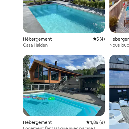
Hébergement
Évaluation moyenn
5 (4)
Héberge
Casa Halden
Nous louo
Hébergement
Évaluation moyenne su
4,89 (9)
Logement fantastique avec piscine !