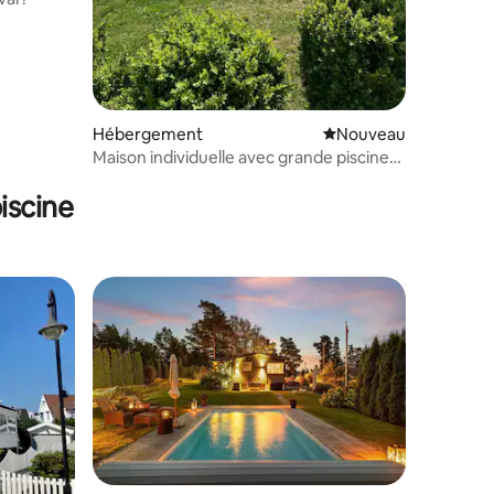
Hébergement
Nouvel hébergement
Nouveau
mmentaires : 5 sur 5
Maison individuelle avec grande piscine
chauffée à Jeløy
iscine
lus appréciés