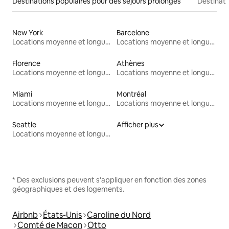
Destinations populaires pour des séjours prolongés
Destinati
New York
Barcelone
Locations moyenne et longue durée
Locations moyenne et longue durée
Florence
Athènes
Locations moyenne et longue durée
Locations moyenne et longue durée
Miami
Montréal
Locations moyenne et longue durée
Locations moyenne et longue durée
Seattle
Afficher plus
Locations moyenne et longue durée
* Des exclusions peuvent s'appliquer en fonction des zones
géographiques et des logements.
Airbnb
États-Unis
Caroline du Nord
Comté de Macon
Otto