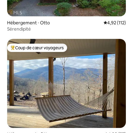
Hébergement ⋅ Otto
Évaluation moy
4,92 (112)
Sérendipité
Coup de cœur voyageurs
Coups de cœur voyageurs les plus appréciés