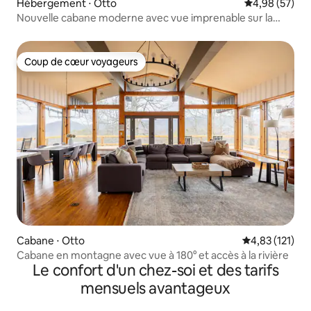
Hébergement ⋅ Otto
Évaluation mo
4,98 (57)
Nouvelle cabane moderne avec vue imprenable sur la
montagne
Coup de cœur voyageurs
Coup de cœur voyageurs
Cabane ⋅ Otto
Évaluation moy
4,83 (121)
Cabane en montagne avec vue à 180° et accès à la rivière
Le confort d'un chez-soi et des tarifs
mensuels avantageux