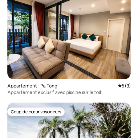
Appartement ⋅ Pa Tong
Évaluatio
5 (3)
Appartement exclusif avec piscine sur le toit
Coup de cœur voyageurs
Coup de cœur voyageurs