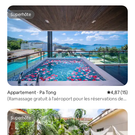
Superhôte
Superhôte
Appartement ⋅ Pa Tong
Évaluation mo
4,87 (15)
(Ramassage gratuit à l'aéroport pour les réservations de
cinq nuits) Appartement spacieux de 156 m² avec 2
chambres et vue sur la mer à Patong
Superhôte
Superhôte