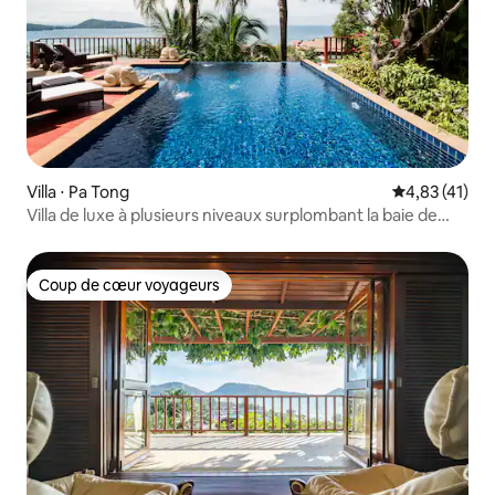
Villa ⋅ Pa Tong
Évaluation mo
4,83 (41)
Villa de luxe à plusieurs niveaux surplombant la baie de
Patong
Coup de cœur voyageurs
Coup de cœur voyageurs