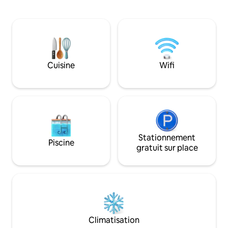
Beach. Transports pratiques, adaptés
des chansons rom
pour explorer l'effervescence et le
vin rouge et admir
dynamisme de Patong.Après avoir
et la vue nocturne 
profité de la vie nocturne de Patong,
tranquillement un 
vous pourrez profiter d'un moment
café, en sentant la
personnel, privé et calme.
écoutant la voix de 
2. Récemment rénovée, moderne et
la plage de Patong
Cuisine
Wifi
minimaliste : La villa a été construite et
commercial, le ma
rénovée en 2024. Elle dispose de trois
de Bang Rai ne pr
chambres et peut accueillir 6 personnes.
camp des éléphant
Avec un lit supplémentaire, elle peut
de la jungle, le pa
accueillir 7 personnes.Chaque chambre
sont qu'à 8 minut
dispose de baies vitrées, de balcons
chacune avec salle
extérieurs et de salles de bains séparées
bain privées, équip
sèches et humides pour assurer
Stationnement
situées au même é
Piscine
l'intimité et le confort de chaque invité.
américaine est équ
gratuit sur place
3. Aménagement de la villa : Rez-de-
électroménagers e
chaussée : salon extérieur spacieux et
complète. Il y a u
garage.Entouré de plantes tropicales et
6 personnes, relié
baigné d'air frais, c'est l'endroit idéal
mène directement
pour se détendre. Deuxième étage :
extérieur et à la p
chambre confortable, cuisine
un autre endroit id
entièrement équipée et salon en
vue sur la mer. V
Climatisation
verre.Vous pouvez entrer directement
prendre l'ascense