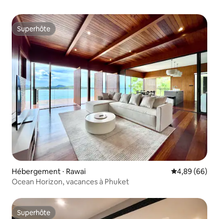
Superhôte
Superhôte
Hébergement ⋅ Rawai
Évaluation mo
4,89 (66)
Ocean Horizon, vacances à Phuket
Superhôte
Superhôte