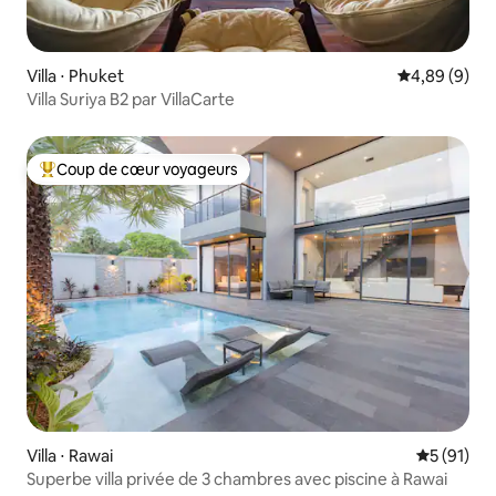
Villa ⋅ Phuket
Évaluation m
4,89 (9)
Villa Suriya B2 par VillaCarte
Coup de cœur voyageurs
Coups de cœur voyageurs les plus appréciés
Villa ⋅ Rawai
Évaluation
5 (91)
Superbe villa privée de 3 chambres avec piscine à Rawai