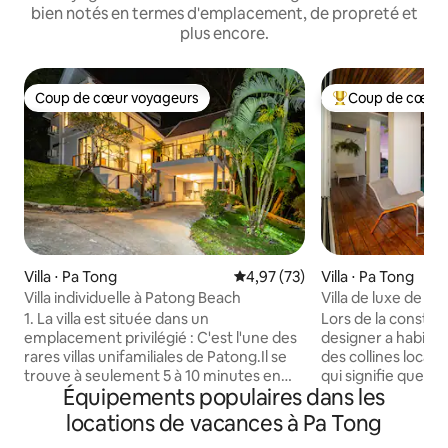
bien notés en termes d'emplacement, de propreté et
plus encore.
Coup de cœur voyageurs
Coup de cœur 
Coup de cœur voyageurs
Coups de cœur vo
Villa ⋅ Pa Tong
Évaluation moyenne sur la base
4,97 (73)
Villa ⋅ Pa Tong
Villa individuelle à Patong Beach
Villa de luxe de 
piscine privée et v
1. La villa est située dans un
Lors de la construct
Baotong
emplacement privilégié : C'est l'une des
designer a habileme
rares villas unifamiliales de Patong.Il se
des collines locale
trouve à seulement 5 à 10 minutes en
qui signifie que 
Équipements populaires dans les
voiture du centre de Patong Beach, de
toute la baie de Pu
Bangla Bar Street, des centres
piscine et la cha
locations de vacances à Pa Tong
commerciaux, de Karon et de Kata
bien-aimé au bord 