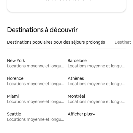
Destinations à découvrir
Destinations populaires pour des séjours prolongés
Destinati
New York
Barcelone
Locations moyenne et longue durée
Locations moyenne et longue durée
Florence
Athènes
Locations moyenne et longue durée
Locations moyenne et longue durée
Miami
Montréal
Locations moyenne et longue durée
Locations moyenne et longue durée
Seattle
Afficher plus
Locations moyenne et longue durée