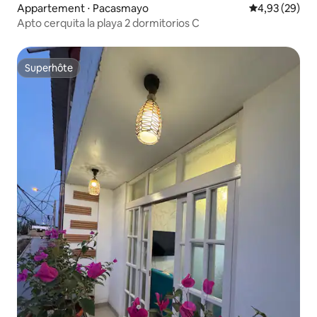
Appartement ⋅ Pacasmayo
Évaluation mo
4,93 (29)
Apto cerquita la playa 2 dormitorios C
Superhôte
Superhôte