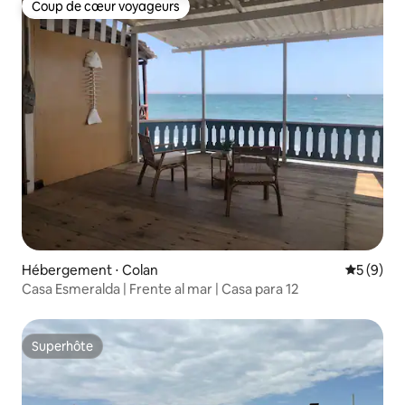
Coup de cœur voyageurs
Coup de cœur voyageurs
Hébergement ⋅ Colan
Évaluatio
5 (9)
Casa Esmeralda | Frente al mar | Casa para 12
Superhôte
Superhôte