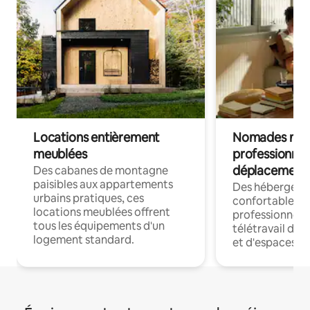
Locations entièrement
Nomades num
meublées
professionnel
déplacement
Des cabanes de montagne
paisibles aux appartements
Des hébergem
urbains pratiques, ces
confortables p
locations meublées offrent
professionnels
tous les équipements d'un
télétravail dis
logement standard.
et d'espaces de