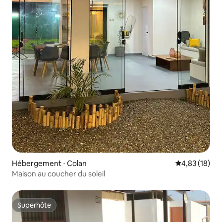
Hébergement ⋅ Colan
Évaluation mo
4,83 (18)
Maison au coucher du soleil
Superhôte
Superhôte