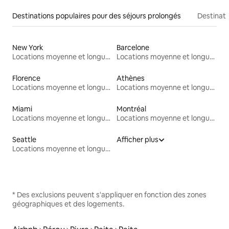
Destinations populaires pour des séjours prolongés
Destinati
New York
Barcelone
Locations moyenne et longue durée
Locations moyenne et longue durée
Florence
Athènes
Locations moyenne et longue durée
Locations moyenne et longue durée
Miami
Montréal
Locations moyenne et longue durée
Locations moyenne et longue durée
Seattle
Afficher plus
Locations moyenne et longue durée
* Des exclusions peuvent s'appliquer en fonction des zones
géographiques et des logements.