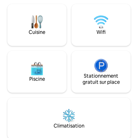
Nature, paix, silence au sommet de
la nature et le style
Monte Alto, où les couchers de soleil ne
maison est conçue
sont pas les mêmes tous les jours.
un couple, mais ell
Interagissez également avec la culture
jusqu'à 3 personne
locale et les mythes.
gardant à l'esprit 
Cuisine
Wifi
limité dans ce cas.
Stationnement
Piscine
gratuit sur place
Climatisation