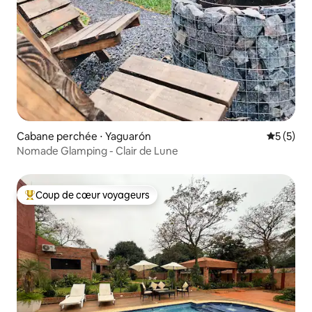
Cabane perchée ⋅ Yaguarón
Évaluatio
5 (5)
Nomade Glamping - Clair de Lune
Coup de cœur voyageurs
Coups de cœur voyageurs les plus appréciés