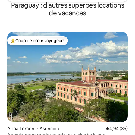
Paraguay : d'autres superbes locations
de vacances
Coup de cœur voyageurs
Coups de cœur voyageurs les plus appréciés
Appartement ⋅ Asunción
Évaluation mo
4,94 (36)
Appartement moderne offrant la plus belle vue