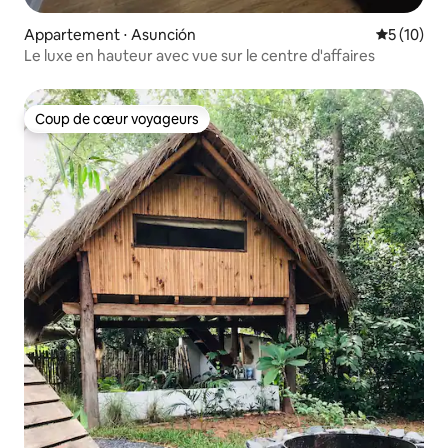
Appartement ⋅ Asunción
Évaluation
5 (10)
Le luxe en hauteur avec vue sur le centre d'affaires
Coup de cœur voyageurs
Coup de cœur voyageurs