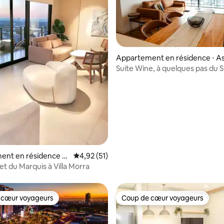
Appartement en résidence ⋅ A
Suite Wine, à quelques pas du Shopping
del Sol
 sur la base de 15 commentaires : 5 sur 5
ent en résidence ⋅
Évaluation moyenne sur la base de 51 comme
4,92 (51)
 du Marquis à Villa Morra
 cœur voyageurs
Coup de cœur voyageurs
 cœur voyageurs
Coup de cœur voyageurs