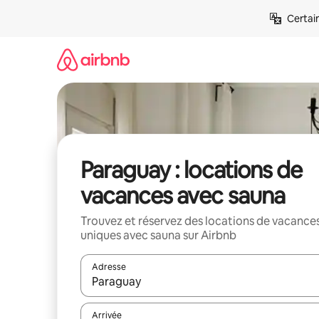
Aller
Certai
directement
au
contenu
Paraguay : locations de
vacances avec sauna
Trouvez et réservez des locations de vacance
uniques avec sauna sur Airbnb
Adresse
Lorsque les résultats s'affichent, utilisez les flèc
Arrivée