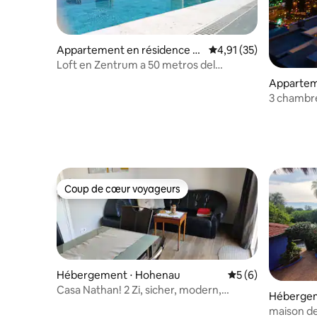
Appartement en résidence ⋅
Évaluation moyenne su
4,91 (35)
Asunción
Loft en Zentrum a 50 metros del
shopping del sol
Appartem
Asunción
3 chambre
pas de Sho
Coup de cœur voyageurs
Coup de cœur voyageurs
Hébergement ⋅ Hohenau
Évaluation moyenn
5 (6)
Casa Nathan! 2 Zi, sicher, modern,
Hébergem
zentral u. grün
maison de