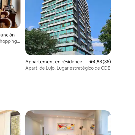
sunción
Appartement en résidence ⋅
Évaluation moyenne su
4,83 (36)
Ciudad del Este
Apart. de Lujo. Lugar estratégico de CDE
ntaires : 4,92 sur 5