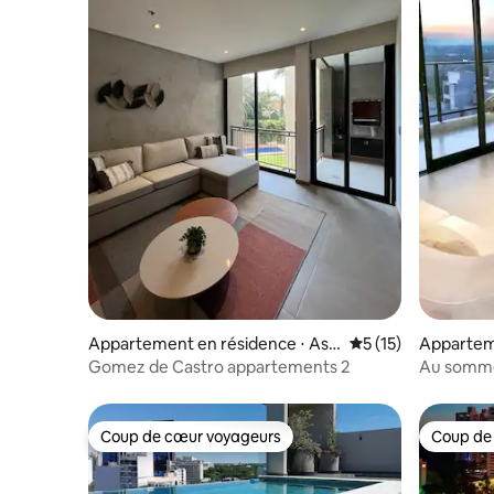
Appartement en résidence ⋅ Asu
Évaluation moyenne
5 (15)
Appartem
nción
Asunción
Gomez de Castro appartements 2
Au sommet
Coup de cœur voyageurs
Coup de
Coup de cœur voyageurs
Coup de