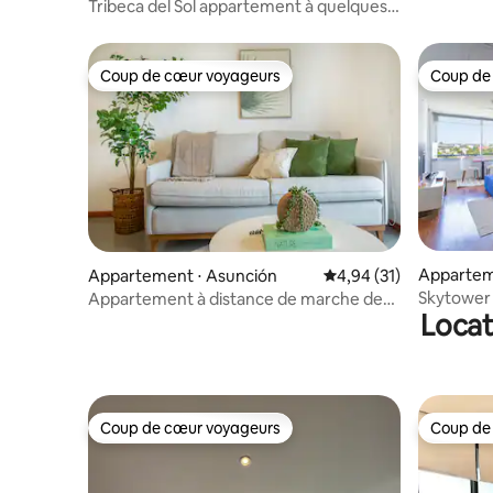
Tribeca del Sol appartement à quelques
pas du shopping
Coup de cœur voyageurs
Coup de
Coup de cœur voyageurs
Coup de
Appartem
Appartement ⋅ Asunción
Évaluation moyenne su
4,94 (31)
Skytower 
Appartement à distance de marche de
Locat
spa et à l
Shopping del Sol 301
Coup de cœur voyageurs
Coup de
Coup de cœur voyageurs
Coup de