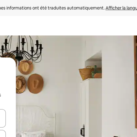
nes informations ont été traduites automatiquement. 
Afficher la lang
s
hes vers le haut et vers le bas pour les parcourir ou en appuyant et en fai