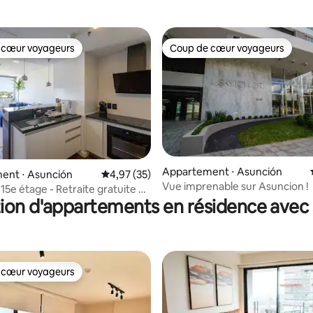
 cœur voyageurs
Coup de cœur voyageurs
 cœur voyageurs
Coup de cœur voyageurs
Appartement ⋅ Asunción
ent ⋅ Asunción
Évaluation moyenne sur la base de 35 comme
4,97 (35)
r la base de 31 commentaires : 4,94 sur 5
Vue imprenable sur Asuncion !
15e étage - Retraite gratuite au
ion d'appartements en résidence avec
a salle de sport
 cœur voyageurs
 cœur voyageurs