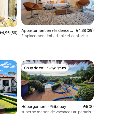
ntaires : 4,89 sur 5
Appartement en résidence ⋅
Évaluation moyenne su
4,38 (29)
Évaluation moyenne sur la base de 56 commentaires : 4,96 sur 5
4,96 (56)
Asunción
Emplacement imbattable et confort sur
Santa Teresa
Coup de cœur voyageurs
Coup de cœur voyageurs
Hébergement ⋅ Piribebuy
Évaluation moyenn
5 (8)
superbe maison de vacances au paradis