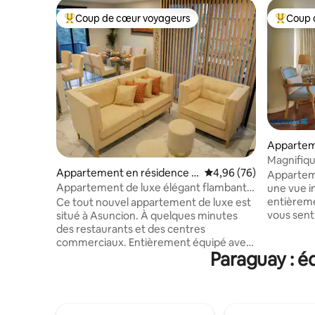
Coup de cœur voyageurs
Coup 
Coups de cœur voyageurs les plus appréciés
Coups de
Apparteme
unción
Magnifiq
Appartement en résidence ⋅
Évaluation moyenne sur
4,96 (76)
Appartem
Asunción
Appartement de luxe élégant flambant
une vue i
neuf. Molas Lopez Av
entièreme
Ce tout nouvel appartement de luxe est
vous sent
situé à Asuncion. À quelques minutes
dispose d
des restaurants et des centres
tous les 
commerciaux. Entièrement équipé avec
Paraguay : é
5 étoiles.
tout le confort pour offrir un séjour
emplacem
magnifique. Cet appartement dispose
L'apparte
de 3 belles chambres, dont une suite
unique de
parentale, 2 salles de bain complètes,
belle vue 
3 balcons, dont l'un dispose de sièges