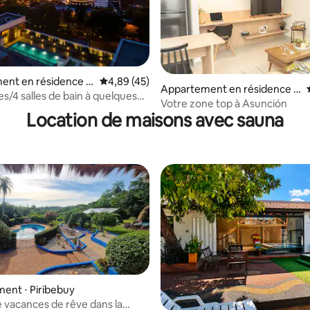
r la base de 35 commentaires : 4,91 sur 5
ent en résidence ⋅
Évaluation moyenne sur la base de 45 comme
4,89 (45)
Appartement en résidence ⋅
s/4 salles de bain à quelques
Asunción
Votre zone top à Asunción
pping del Sol !
Location de maisons avec sauna
e sur la base de 6 commentaires : 5 sur 5
ent ⋅ Piribebuy
 vacances de rêve dans la