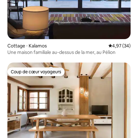
Cottage ⋅ Kalamos
Évaluation mo
4,97 (34)
Une maison familiale au-dessus de la mer, au Pélion
Coup de cœur voyageurs
Coup de cœur voyageurs