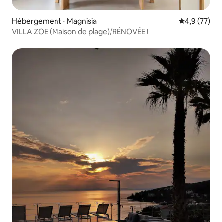
Hébergement ⋅ Magnisia
Évaluation m
4,9 (77)
VILLA ZOE (Maison de plage)/RÉNOVÉE !