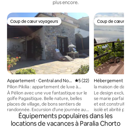
plus encore.
Coup de cœur voyageurs
Coup de cœur vo
Coup de cœur voyageurs
Coup de cœur vo
Appartement ⋅ Central and Nort
Évaluation moyenne sur la b
5 (22)
Hébergement ⋅ Agi
h Greece
ch
Pilion Pikilia : appartement de luxe à
la maison de daria 
Chorto
À Pélion avec une vue fantastique sur le
Le design exclusif
golfe Pagasitique. Belle nature, belles
se marie parfaite
places de village, de bons sentiers de
et est construit su
randonnée. Excursion d'une journée aux
isolé et abrité par la natur
Équipements populaires dans les
monastères de Meteora ou à l'île de
85 m2 dispose d'u
Skiathos. Sur une colline, dans une
avec une vue impr
locations de vacances à Paralia Chorto
ancienne oliveraie, nous avons construit
une cour arrière c