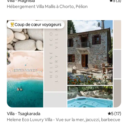
Villa ⋅ Magnisia
Évaluatio
5 (3)
Hébergement Villa Mallis à Chorto, Pélion
Coup de cœur voyageurs
Coups de cœur voyageurs les plus appréciés
Villa ⋅ Tsagkarada
Évaluation
5 (17)
Helene Eco Luxury Villa - Vue sur la mer, jacuzzi, barbecue