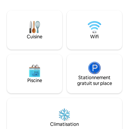
notre maison avec un appartement
ombragée. Les gr
adjacent de 55m2. L'endroit offre une
fenêtre donnent l
vue panoramique à couper le souffle sur
« toucher » l'étern
la baie, où les bateaux de pêche et les
plupart des parties 
voiliers ainsi que les îles situées plus bas
maison est constr
sont le spectacle varié de la journée. Au
professionnelle e
lever et au coucher du soleil, vous
et équipée. À seulement 3 minutes à
Cuisine
Wifi
pourrez profiter d'un ciel coloré
pied de l'incroyabl
spectaculaire.
Stationnement
Piscine
gratuit sur place
Climatisation