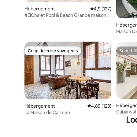
exceeding this limit.
Hébergement
Évaluation moyenne su
4,9 (127)
#ElChalet Pool & Beach Grande maison
pour les familles
Héberge
Maison DE
de mer à 
Coup de cœur voyageurs
Superhô
Coup de cœur voyageurs
Superhô
Héberge
Hébergement
Évaluation moyenne sur
4,89 (123)
Cabanyal plage
La Maison de Carmen
Lo
la plage