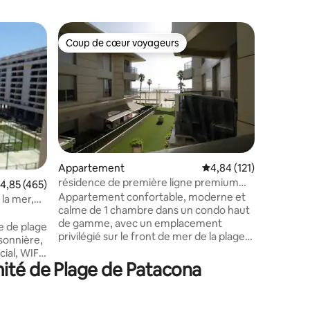
Apparte
Coup de cœur voyageurs
Superhô
Coup de cœur voyageurs
Superhô
Mar de Mi
Soleil et
escapade
de luxe 
passer un bon
familles 
maximum 
et plage.
plage de 
taires : 4,89 sur 5
Appartement
Évaluation moyenne sur
4,84 (121)
commence
résidence de première ligne premium
valuation moyenne sur la base de 465 commentaires : 4,85 sur 5
4,85 (465)
promenad
patacona
Appartement confortable, moderne et
ton petit
la mer,
calme de 1 chambre dans un condo haut
Méditerr
de gamme, avec un emplacement
coucher d
 de plage
privilégié sur le front de mer de la plage
vous détendre ? Tu
sonnière,
de La Patacona. Offrant une vue
ouverte to
cial, WIFI
relaxante sur la mer depuis la terrasse
mité de Plage de Patacona
t 100
privée et tout le confort moderne
e avec de
(ascenseur, climatisation / chauffage,
ers faits
conciergerie, connexion Wi-Fi par fibre
, école de