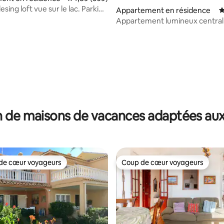
esing loft vue sur le lac. Parking
Appartement en résidence
É
vélo
Appartement lumineux central
sur la Plaza
 de maisons de vacances adaptées aux
de cœur voyageurs
Coup de cœur voyageurs
 cœur voyageurs les plus appréciés
Coup de cœur voyageurs