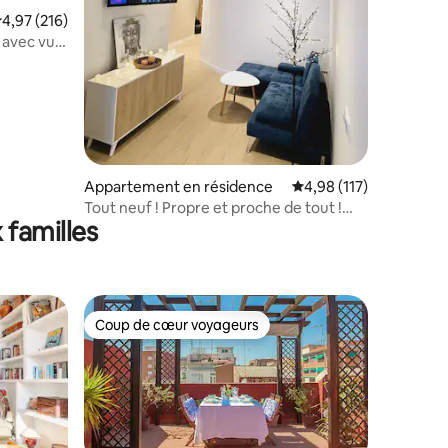
valuation moyenne sur la base de 216 commentaires : 4,97 sur 5
4,97 (216)
 avec vue
Appartement en résidence
Évaluation moyenne sur
4,98 (117)
Tout neuf ! Propre et proche de tout !
 familles
Wifi rapide
Coup de cœur voyageurs
Coup de cœur voyageurs