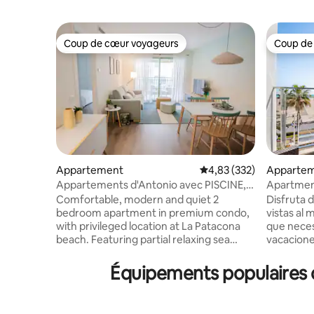
Coup de cœur voyageurs
Coup de
Coup de cœur voyageurs
Coup de
Appartement
Évaluation moyenne sur 
4,83 (332)
Apparte
Appartements d'Antonio avec PISCINE,
Apartment
appartement familial
Appart...
Comfortable, modern and quiet 2
Disfruta 
bedroom apartment in premium condo,
vistas al
with privileged location at La Patacona
que neces
beach. Featuring partial relaxing sea
vacacione
views from the private terrace and all
obsequiam
modern comforts: swimming pool,
para inici
Équipements populaires d
elevator, air conditioning / heating,
detalle. E
concierge, Fiber Optic 100 MB WiFi, in a
tras un dí
trendy area with lots of nice restaurants
disfrutando d