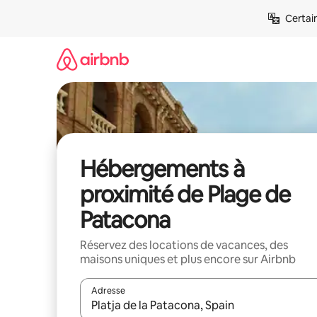
Aller
Certai
directement
au
contenu
Hébergements à
proximité de Plage de
Patacona
Réservez des locations de vacances, des
maisons uniques et plus encore sur Airbnb
Adresse
Lorsque les résultats s'affichent, utilisez les flèc