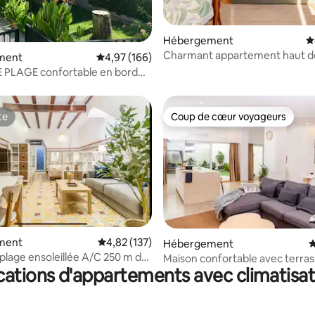
r la base de 127 commentaires : 4,9 sur 5
Hébergement
É
Charmant appartement haut 
ment
Évaluation moyenne sur la base de 166 commen
4,97 (166)
 PLAGE confortable en bord
Valence
te
Coup de cœur voyageurs
te
Coup de cœur voyageurs
ment
Évaluation moyenne sur la base de 137 comme
4,82 (137)
 la base de 123 commentaires : 4,89 sur 5
Hébergement
É
 ensoleillée A/C 250 m de
Maison confortable avec terra
cations d'appartements avec climatisat