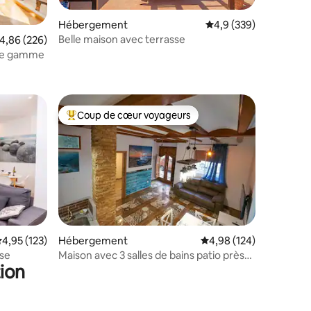
Hébergement
Évaluation moyenne su
4,9 (339)
Belle maison avec terrasse
valuation moyenne sur la base de 226 commentaires : 4,86 sur 5
4,86 (226)
de gamme
taires : 4,97 sur 5
Coup de cœur voyageurs
Coups de cœur voyageurs les plus appréciés
ntaires : 4,82 sur 5
valuation moyenne sur la base de 123 commentaires : 4,95 sur 5
4,95 (123)
Hébergement
Évaluation moyenne sur
4,98 (124)
sse
Maison avec 3 salles de bains patio près
ion
de la mer