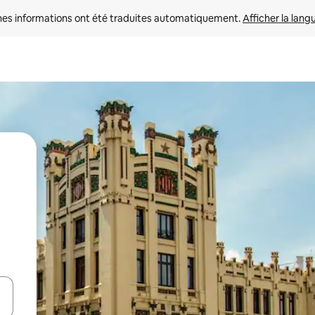
nes informations ont été traduites automatiquement. 
Afficher la lang
hes vers le haut et vers le bas pour les parcourir ou en appuyant et en fai