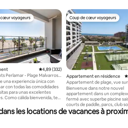
 cœur voyageurs
Coup de cœur voyageurs
 cœur voyageurs
Coup de cœur voyageurs
la base de 332 commentaires : 4,83 sur 5
ment
Évaluation moyenne sur la base de 332 commen
4,89 (332)
s Perlamar - Plage Malvarrosa,
Appartement en résidence
É
de una experiencia única con
Appartement de plage, vue sur 
 mar con todas las comodidades
piscine, complexe fermé.
Bienvenue dans notre nouvel
itas para unas excelentes
appartement dans un complexe
s. Como cálida bienvenida, te
fermé avec superbe piscine sai
os con una botella de vino
courts de paddle, parcs, club so
ar tu visita con un delicioso
ans les locations de vacances à proxi
et sécurité 24h/24. À seulemen
s el lugar perfecto para relajarte
mètres d'une plage fantastiqu
a explorando la ciudad o
grands cafés, restaurants, glaci
e sus playas. ¡Imagina
maison, magasins, école de surf