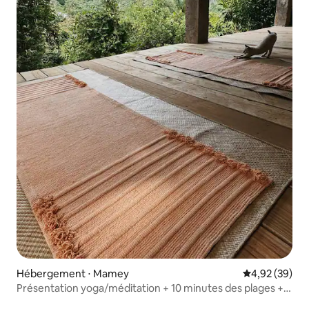
Hébergement ⋅ Mamey
Évaluation mo
4,92 (39)
Présentation yoga/méditation + 10 minutes des plages +
randonnées