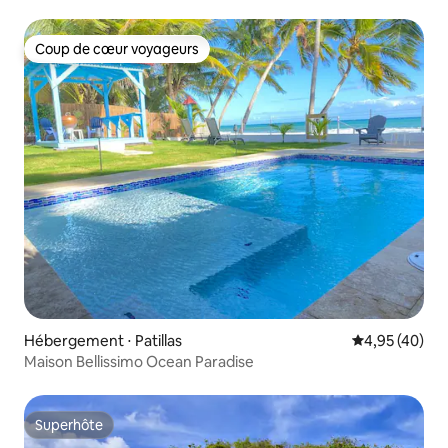
Coup de cœur voyageurs
Coup de cœur voyageurs
Hébergement ⋅ Patillas
Évaluation mo
4,95 (40)
Maison Bellissimo Ocean Paradise
Superhôte
Superhôte