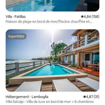
Villa ⋅ Patillas
Évaluation moy
4,84 (158)
Maison de plage en bord de mer/Piscine chauffée et
accès à la plage
Superhôte
Superhôte
Hébergement ⋅ Lamboglia
Évaluation mo
4,87 (31)
Villa Salvaje - Villa de luxe en bord de mer + 6 chambres