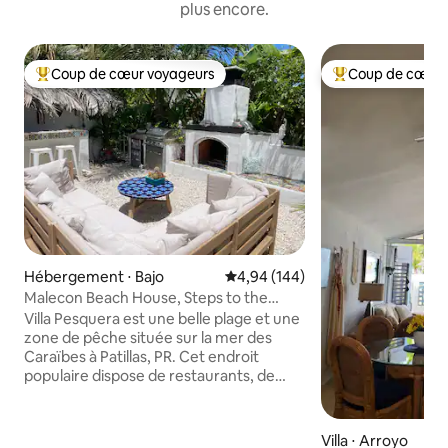
plus encore.
Coup de cœur voyageurs
Coup de cœur 
Coups de cœur voyageurs les plus appréciés
Coups de cœur vo
Hébergement ⋅ Bajo
Évaluation moyenne sur la base 
4,94 (144)
Malecon Beach House, Steps to the
Caribbean Ocean
Villa Pesquera est une belle plage et une
zone de pêche située sur la mer des
Caraïbes à Patillas, PR. Cet endroit
populaire dispose de restaurants, de
kiosques, de locations de plage en plein
air, de poisson frais et d'une réserve
naturelle que vous pouvez explorer. La
Villa ⋅ Arroyo