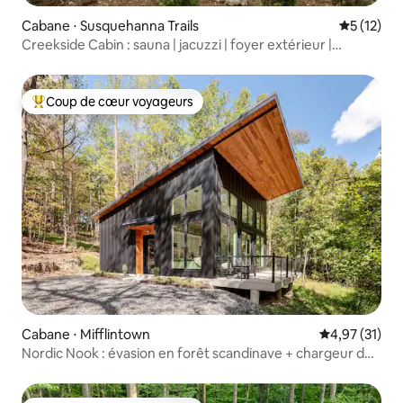
Cabane ⋅ Susquehanna Trails
Évaluation
5 (12)
Creekside Cabin : sauna | jacuzzi | foyer extérieur |
confortable
Coup de cœur voyageurs
Coups de cœur voyageurs les plus appréciés
Cabane ⋅ Mifflintown
Évaluation mo
4,97 (31)
Nordic Nook : évasion en forêt scandinave + chargeur de
VE