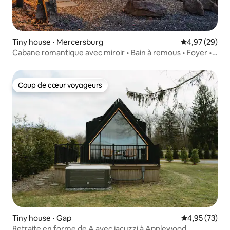
Tiny house ⋅ Mercersburg
Évaluation mo
4,97 (29)
Cabane romantique avec miroir • Bain à remous • Foyer •
Vue
Coup de cœur voyageurs
Coup de cœur voyageurs
Tiny house ⋅ Gap
Évaluation mo
4,95 (73)
Retraite en forme de A avec jacuzzi à Applewood