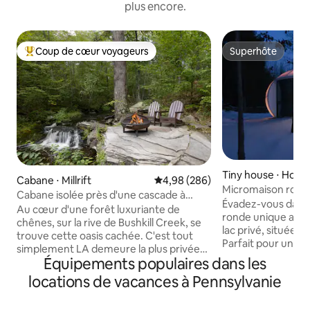
plus encore.
Coup de cœur voyageurs
Superhôte
Coups de cœur voyageurs les plus appréciés
Superhôte
Tiny house ⋅ Hout
Cabane ⋅ Millrift
Évaluation moyenne sur la base 
4,98 (286)
Micromaison ronde
Cabane isolée près d'une cascade à
« coucher de soleil
Évadez-vous dans
Swiftwater Acres
Au cœur d'une forêt luxuriante de
ronde unique au b
chênes, sur la rive de Bushkill Creek, se
lac privé, située s
trouve cette oasis cachée. C'est tout
Parfait pour une e
simplement LA demeure la plus privée
offre une cuisine 
Équipements populaires dans les
de toute la région. Situé à quelques
bain et une chamb
mètres de l'eau, les chutes peuvent être
locations de vacances à Pennsylvanie
grand puits de lum
vues et entendues de chaque pièce
directement au-de
dans le charmant intérieur rustique du
size ! Détendez-vous dans le jacuzzi,