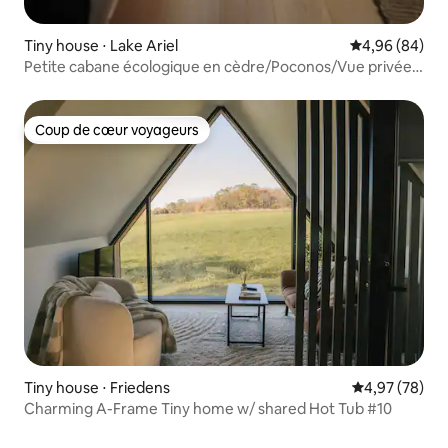
Tiny house ⋅ Lake Ariel
Évaluation mo
4,96 (84)
Petite cabane écologique en cèdre/Poconos/Vue privée
sur la forêt
Coup de cœur voyageurs
Coup de cœur voyageurs
Tiny house ⋅ Friedens
Évaluation mo
4,97 (78)
Charming A-Frame Tiny home w/ shared Hot Tub #10