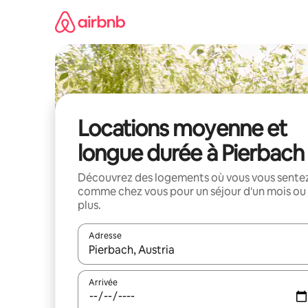
Aller
directement
au
contenu
Locations moyenne et
longue durée à Pierbach
Découvrez des logements où vous vous sente
comme chez vous pour un séjour d'un mois ou
plus.
Adresse
Lorsque les résultats s'affichent, utilisez les flèc
Arrivée