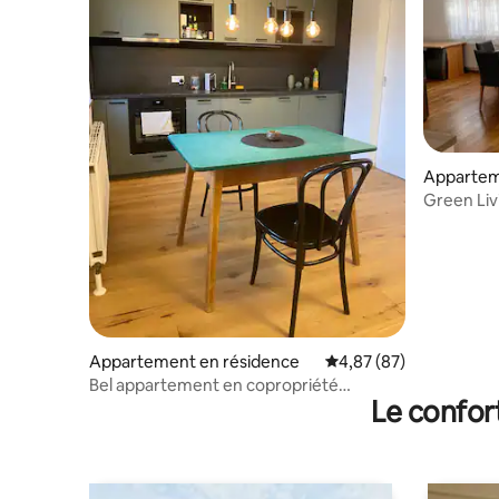
Apparte
Green Liv
champêtre
Appartement en résidence
Évaluation moyenne sur
4,87 (87)
Bel appartement en copropriété
Le confor
directement sur la piste cyclable du
Danube