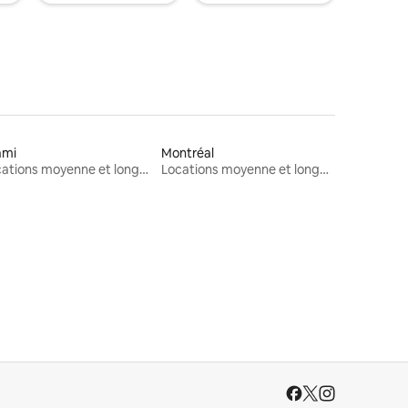
ami
Montréal
Locations moyenne et longue durée
Locations moyenne et longue durée