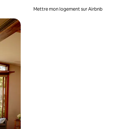
Mettre mon logement sur Airbnb
sant glisser.