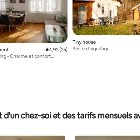
Tiny house
Poste d'aiguillage
ment
Évaluation moyenne sur la base de 25 comme
4,92 (25)
ing - Charme et confort
s près de Linz
 la base de 87 commentaires : 4,87 sur 5
t d'un chez-soi et des tarifs mensuels 