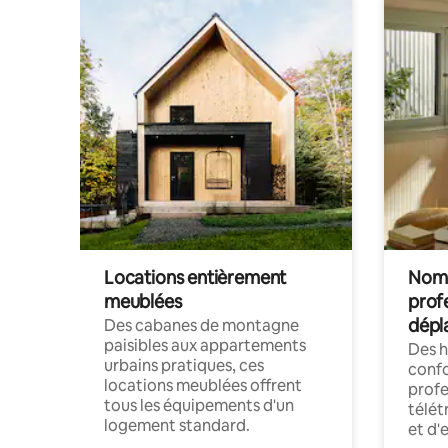
Locations entièrement
Noma
meublées
prof
dépl
Des cabanes de montagne
paisibles aux appartements
Des 
urbains pratiques, ces
confo
locations meublées offrent
profe
tous les équipements d'un
télét
logement standard.
et d'