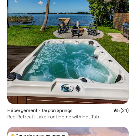
Hébergement ⋅ Tarpon Springs
Évaluation
5 (24)
Reel Retreat | Lakefront Home with Hot Tub
Coup de cœur voyageurs