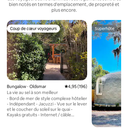
bien notés en termes d'emplacement, de propreté et
plus encore.
Coup de cœur voyageurs
Superhôte
Coup de cœur voyageurs
Superhôte
Bungalow ⋅ Oldsmar
Évaluation moyenne sur la base 
4,95 (196)
La vie au sel à son meilleur
- Bord de mer de style complexe hôtelier
- Indépendant - Jacuzzi - Vue sur le lever
et le coucher du soleil sur le quai -
Kayaks gratuits - Internet / câble
YouTube - Télévision connectée 65" -
Chambre spacieuse avec lit King Size,