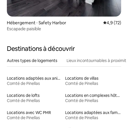
Hébergement ⋅ Safety Harbor
Évaluation m
4,9 (72)
Escapade paisible
Destinations à découvrir
Autres types de logements
Lieux incontournables à proximit
Locations adaptées aux animaux
Locations de villas
Comté de Pinellas
Comté de Pinellas
Locations de lofts
Locations en complexes hôteliers
Comté de Pinellas
Comté de Pinellas
Locations avec WC PMR
Locations adaptées aux familles
Comté de Pinellas
Comté de Pinellas