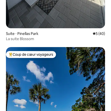
Suite ⋅ Pinellas Park
Évaluation
5 (40)
La suite Blossom
Coup de cœur voyageurs
Coups de cœur voyageurs les plus appréciés