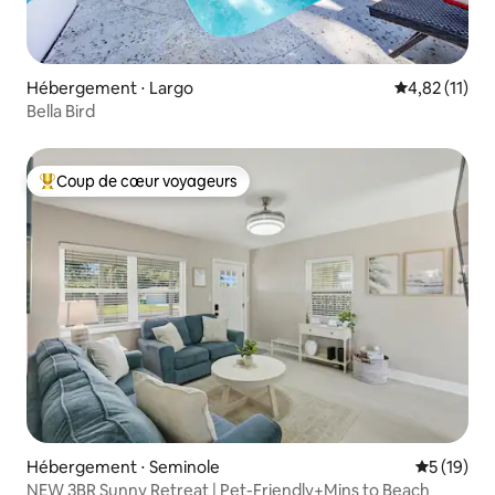
Hébergement ⋅ Largo
Évaluation mo
4,82 (11)
Bella Bird
Coup de cœur voyageurs
Coups de cœur voyageurs les plus appréciés
Hébergement ⋅ Seminole
Évaluation
5 (19)
NEW 3BR Sunny Retreat | Pet-Friendly+Mins to Beach