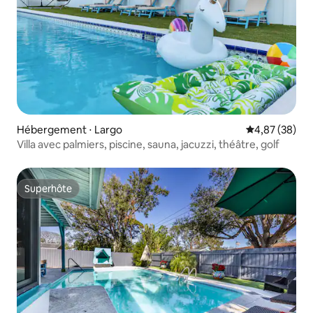
Hébergement ⋅ Largo
Évaluation mo
4,87 (38)
Villa avec palmiers, piscine, sauna, jacuzzi, théâtre, golf
Superhôte
Superhôte