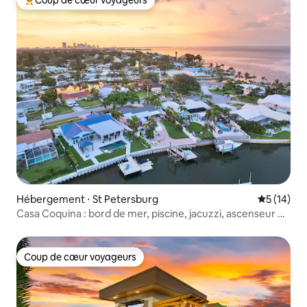
Coups de cœur voyageurs les plus appréciés
Hébergement ⋅ St Petersburg
Évaluation
5 (14)
Casa Coquina : bord de mer, piscine, jacuzzi, ascenseur de
bateau
Coup de cœur voyageurs
Coup de cœur voyageurs