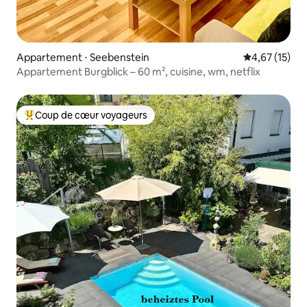
Appartement ⋅ Seebenstein
Évaluation mo
4,67 (15)
Appartement Burgblick – 60 m², cuisine, wm, netflix
Coup de cœur voyageurs
Coups de cœur voyageurs les plus appréciés