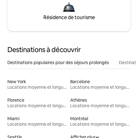
Résidence de tourisme
Destinations à découvrir
Destinations populaires pour des séjours prolongés
Destinati
New York
Barcelone
Locations moyenne et longue durée
Locations moyenne et longue durée
Florence
Athènes
Locations moyenne et longue durée
Locations moyenne et longue durée
Miami
Montréal
Locations moyenne et longue durée
Locations moyenne et longue durée
Seattle
Afficher plus