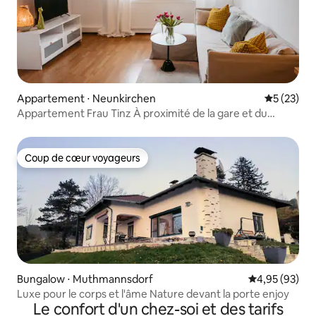
Appartement ⋅ Neunkirchen
Évaluation
5 (23)
Appartement Frau Tinz À proximité de la gare et du
centre-ville
Coup de cœur voyageurs
Coup de cœur voyageurs
Bungalow ⋅ Muthmannsdorf
Évaluation mo
4,95 (93)
Luxe pour le corps et l'âme Nature devant la porte enjoy
Le confort d'un chez-soi et des tarifs