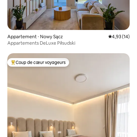
Appartement ⋅ Nowy Sącz
Évaluation mo
4,93 (14)
Appartements DeLuxe Piłsudski
Coup de cœur voyageurs
Coups de cœur voyageurs les plus appréciés