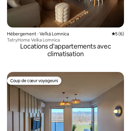
Hébergement ⋅ Veľká Lomnica
Évaluatio
5 (6)
TatryHome Velka Lomnica
Locations d'appartements avec
climatisation
Coup de cœur voyageurs
Coup de cœur voyageurs