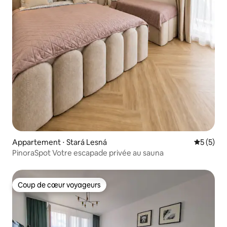
Appartement ⋅ Stará Lesná
Évaluatio
5 (5)
PinoraSpot Votre escapade privée au sauna
Coup de cœur voyageurs
Coup de cœur voyageurs