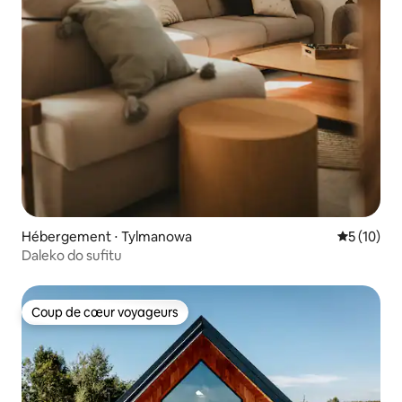
Hébergement ⋅ Tylmanowa
Évaluation
5 (10)
Daleko do sufitu
Coup de cœur voyageurs
Coup de cœur voyageurs