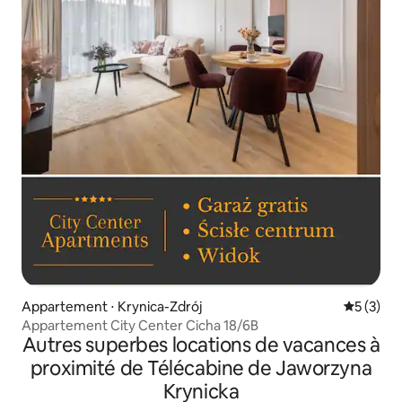
Appartement ⋅ Krynica-Zdrój
Évaluatio
5 (3)
Appartement City Center Cicha 18/6B
Autres superbes locations de vacances à
proximité de Télécabine de Jaworzyna
Krynicka