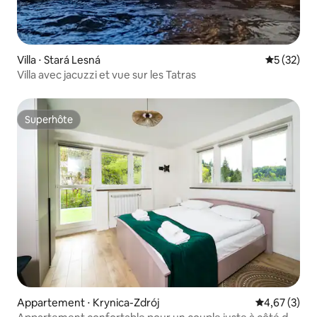
Villa ⋅ Stará Lesná
Évaluation
5 (32)
Villa avec jacuzzi et vue sur les Tatras
Superhôte
Superhôte
Appartement ⋅ Krynica-Zdrój
Évaluation m
4,67 (3)