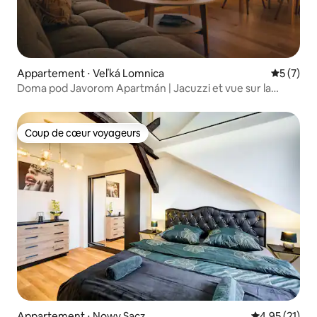
Appartement ⋅ Veľká Lomnica
Évaluatio
5 (7)
Doma pod Javorom Apartmán | Jacuzzi et vue sur la
montagne
Coup de cœur voyageurs
Coup de cœur voyageurs
Appartement ⋅ Nowy Sącz
Évaluation mo
4,95 (21)