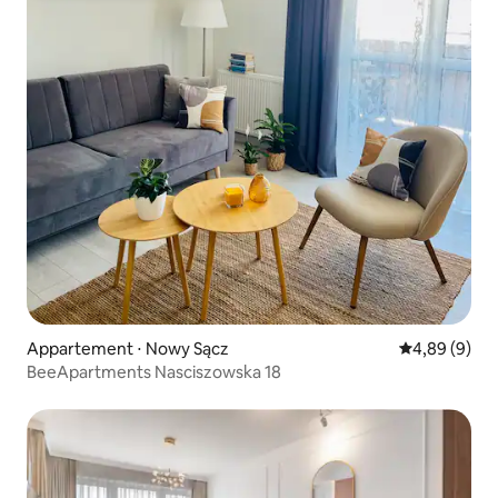
Appartement ⋅ Nowy Sącz
Évaluation m
4,89 (9)
BeeApartments Nasciszowska 18