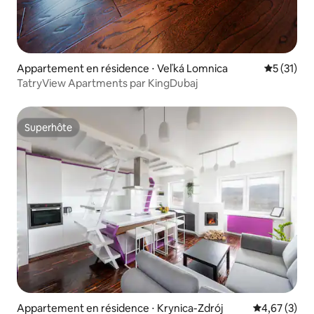
Appartement en résidence ⋅ Veľká Lomnica
Évaluation
5 (31)
TatryView Apartments par KingDubaj
Superhôte
Superhôte
Appartement en résidence ⋅ Krynica-Zdrój
Évaluation m
4,67 (3)