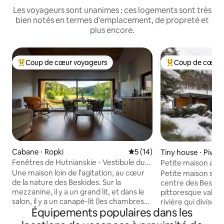
Les voyageurs sont unanimes : ces logements sont très
bien notés en termes d'emplacement, de propreté et
plus encore.
Coup de cœur voyageurs
Coup de cœur 
Coups de cœur voyageurs les plus appréciés
Coups de cœur vo
Cabane ⋅ Ropki
Évaluation moyenne sur la b
5 (14)
Tiny house ⋅ Piwni
Fenêtres de Hutnianskie - Vestibule du
Petite maison ave
ciel
montagnes, Piwni
Une maison loin de l'agitation, au cœur
Petite maison situ
de la nature des Beskides. ​Sur la
centre des Beskide
mezzanine, il y a un grand lit, et dans le
pittoresque vallée 
salon, il y a un canapé-lit (les chambres
rivière qui divise 
Équipements populaires dans les
ne sont pas séparées), une cuisine bien
de Radziejowa et 
équipée, des toilettes chauffées, un
Piwniczna-Zdrój, e