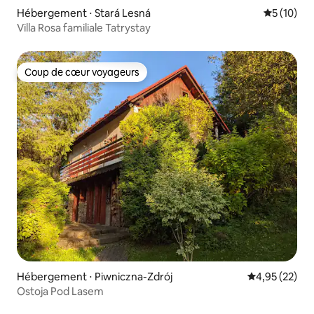
Hébergement ⋅ Stará Lesná
Évaluation
5 (10)
Villa Rosa familiale Tatrystay
Coup de cœur voyageurs
Coup de cœur voyageurs
Hébergement ⋅ Piwniczna-Zdrój
Évaluation mo
4,95 (22)
Ostoja Pod Lasem