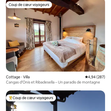
Coup de cœur voyageurs
Coup de cœur voyageurs
Cottage ⋅ Villa
Évaluation moy
4,94 (287)
Cangas d’Onis et Ribadesella – Un paradis de montagne
Coup de cœur voyageurs
Coups de cœur voyageurs les plus appréciés