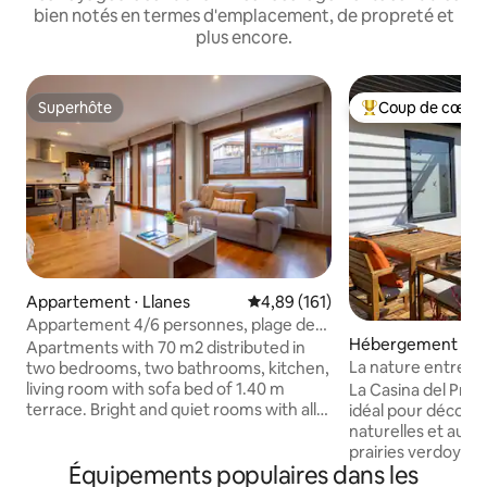
bien notés en termes d'emplacement, de propreté et
plus encore.
Superhôte
Coup de cœur 
Superhôte
Coups de cœur vo
Appartement ⋅ Llanes
Évaluation moyenne sur la base 
4,89 (161)
Appartement 4/6 personnes, plage de
Hébergement ⋅ C
Llanes Barro, Asturies
Apartments with 70 m2 distributed in
La nature entre m
two bedrooms, two bathrooms, kitchen,
Casina del Prau
living room with sofa bed of 1.40 m
La Casina del Prau
terrace. Bright and quiet rooms with all
idéal pour découvri
amenities, 32 "LCD TV, DVD, Internet
naturelles et aut
Wi-Fi and free safe, scalable and
prairies verdoyant
Équipements populaires dans les
independent heating, bedroom with
mer, elle est idéa