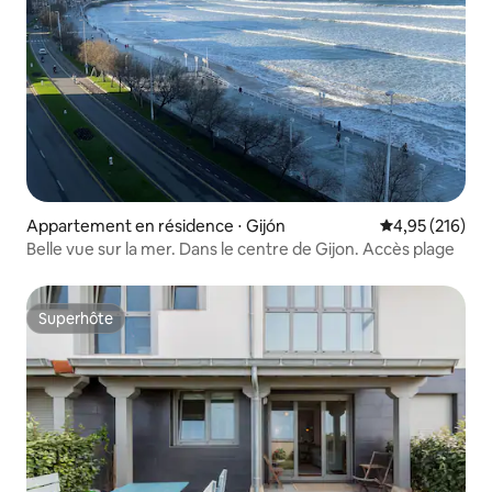
Appartement en résidence ⋅ Gijón
Évaluation moy
4,95 (216)
Belle vue sur la mer. Dans le centre de Gijon. Accès plage
Superhôte
Superhôte