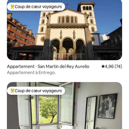
Coup de cœur voyageurs
Coups de cœur voyageurs les plus appréciés
Appartement ⋅ San Martín del Rey Aurelio
Évaluation mo
4,96 (74)
Appartement à Entrego.
Coup de cœur voyageurs
Coups de cœur voyageurs les plus appréciés