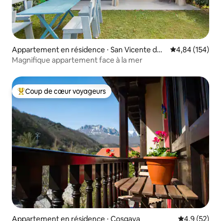
Appartement en résidence ⋅ San Vicente de l
Évaluation moy
4,84 (154)
a Barquera
Magnifique appartement face à la mer
Coup de cœur voyageurs
Coups de cœur voyageurs les plus appréciés
Appartement en résidence ⋅ Cosgaya
Évaluation m
4,9 (52)