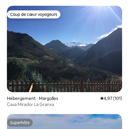
Coup de cœur voyageurs
Coup de cœur voyageurs
Hébergement ⋅ Margolles
Évaluation moy
4,97 (101)
Casa Mirador La Granxa
Superhôte
Superhôte