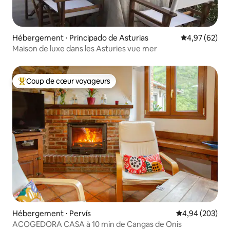
Hébergement ⋅ Principado de Asturias
Évaluation mo
4,97 (62)
Maison de luxe dans les Asturies vue mer
Coup de cœur voyageurs
Coups de cœur voyageurs les plus appréciés
Hébergement ⋅ Pervís
Évaluation moy
4,94 (203)
ACOGEDORA CASA à 10 min de Cangas de Onis