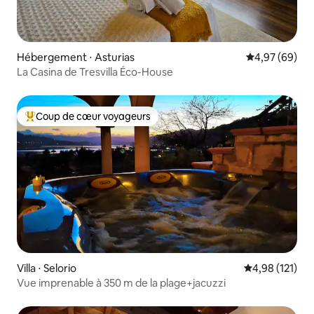
Hébergement ⋅ Asturias
Évaluation mo
4,97 (69)
La Casina de Tresvilla Éco-House
Coup de cœur voyageurs
Coups de cœur voyageurs les plus appréciés
Villa ⋅ Selorio
Évaluation moy
4,98 (121)
Vue imprenable à 350 m de la plage+jacuzzi