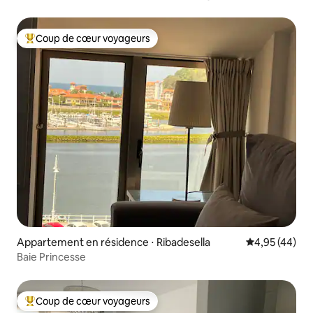
Coup de cœur voyageurs
Coups de cœur voyageurs les plus appréciés
Appartement en résidence ⋅ Ribadesella
Évaluation mo
4,95 (44)
Baie Princesse
Coup de cœur voyageurs
Coups de cœur voyageurs les plus appréciés