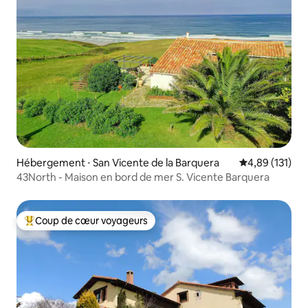
Hébergement ⋅ San Vicente de la Barquera
Évaluation moy
4,89 (131)
43North - Maison en bord de mer S. Vicente Barquera
Coup de cœur voyageurs
Coups de cœur voyageurs les plus appréciés