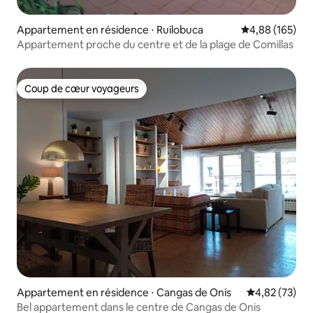
Appartement en résidence ⋅ Ruilobuca
Évaluation moy
4,88 (165)
Appartement proche du centre et de la plage de Comillas
Coup de cœur voyageurs
Coup de cœur voyageurs
Appartement en résidence ⋅ Cangas de Onís
Évaluation mo
4,82 (73)
Bel appartement dans le centre de Cangas de Onis