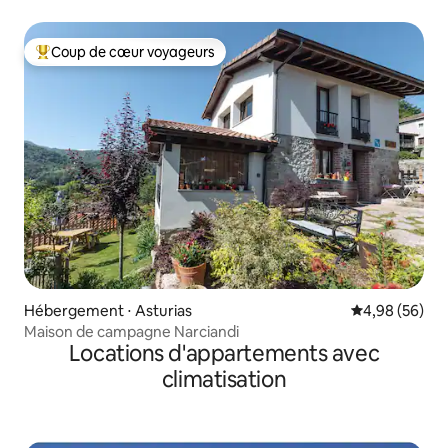
Coup de cœur voyageurs
Coups de cœur voyageurs les plus appréciés
Hébergement ⋅ Asturias
Évaluation mo
4,98 (56)
Maison de campagne Narciandi
Locations d'appartements avec
climatisation