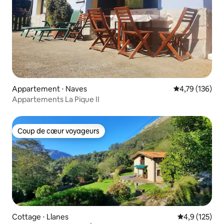
Appartement ⋅ Naves
Évaluation moy
4,79 (136)
Appartements La Pique II
Coup de cœur voyageurs
Coup de cœur voyageurs
Cottage ⋅ Llanes
Évaluation mo
4,9 (125)