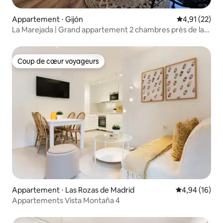
Appartement ⋅ Gijón
Évaluation mo
4,91 (22)
La Marejada | Grand appartement 2 chambres près de la
mer
Coup de cœur voyageurs
Coup de cœur voyageurs
Appartement ⋅ Las Rozas de Madrid
Évaluation mo
4,94 (16)
Appartements Vista Montaña 4