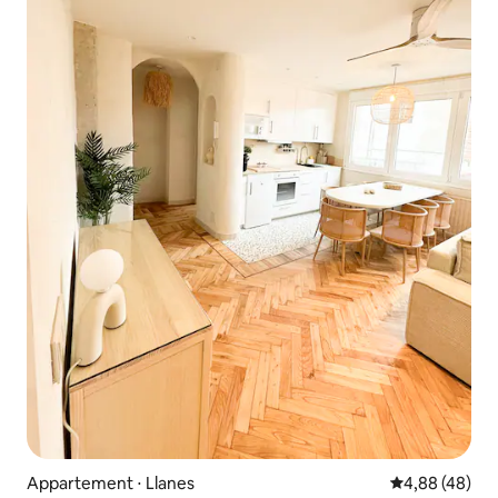
Appartement ⋅ Llanes
Évaluation mo
4,88 (48)