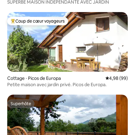
SUPERBE MAISON INDÉPENDANTE AVEC JARDIN
Coup de cœur voyageurs
Coups de cœur voyageurs les plus appréciés
Cottage ⋅ Picos de Europa
Évaluation mo
4,98 (99)
Petite maison avec jardin privé. Picos de Europa.
Superhôte
Superhôte