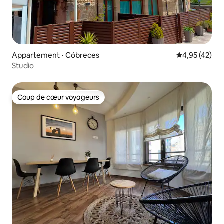
Appartement ⋅ Cóbreces
Évaluation mo
4,95 (42)
Studio
Coup de cœur voyageurs
Coup de cœur voyageurs