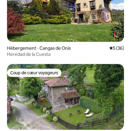
Hébergement ⋅ Cangas de Onís
Évaluation
5 (36)
Heredad de la Cuesta
Coup de cœur voyageurs
Coup de cœur voyageurs