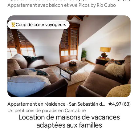
Appartement avec balcon et vue Picos by Río Cubo
Coup de cœur voyageurs
Coups de cœur voyageurs les plus appréciés
Appartement en résidence ⋅ San Sebastián de
Évaluation mo
4,97 (63)
Garabandal
Un petit coin de paradis en Cantabrie
Location de maisons de vacances
adaptées aux familles