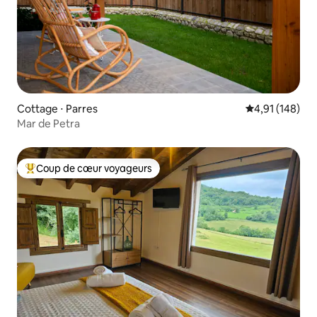
Cottage ⋅ Parres
Évaluation moy
4,91 (148)
Mar de Petra
Coup de cœur voyageurs
Coups de cœur voyageurs les plus appréciés