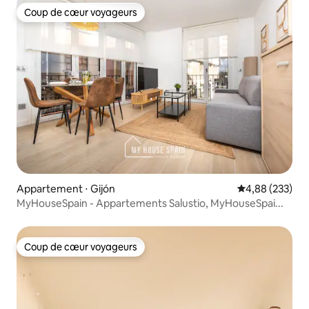
Coup de cœur voyageurs
Coup de cœur voyageurs
Appartement ⋅ Gijón
Évaluation moy
4,88 (233)
MyHouseSpain - Appartements Salustio, MyHouseSpai...
Coup de cœur voyageurs
Coup de cœur voyageurs