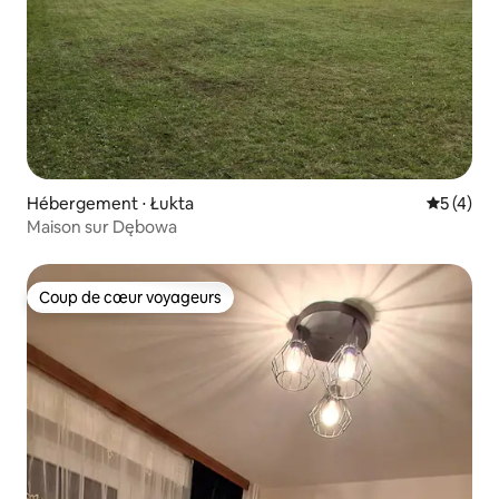
Hébergement ⋅ Łukta
Évaluatio
5 (4)
Maison sur Dębowa
Coup de cœur voyageurs
Coup de cœur voyageurs