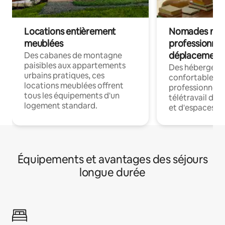
Locations entièrement
Nomades num
meublées
professionnel
déplacement
Des cabanes de montagne
paisibles aux appartements
Des hébergem
urbains pratiques, ces
confortables p
locations meublées offrent
professionnels
tous les équipements d'un
télétravail dis
logement standard.
et d'espaces de
Équipements et avantages des séjours
longue durée