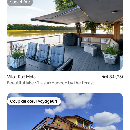
Superhôte
Superhôte
Villa ⋅ Ruś Mała
Évaluation mo
4,84 (25)
Beautiful lake Villa surrounded by the forest.
Coup de cœur voyageurs
Coup de cœur voyageurs