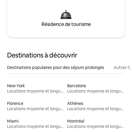
Résidence de tourisme
Destinations à découvrir
Destinations populaires pour des séjours prolongés
Autres t
New York
Barcelone
Locations moyenne et longue durée
Locations moyenne et longue durée
Florence
Athènes
Locations moyenne et longue durée
Locations moyenne et longue durée
Miami
Montréal
Locations moyenne et longue durée
Locations moyenne et longue durée