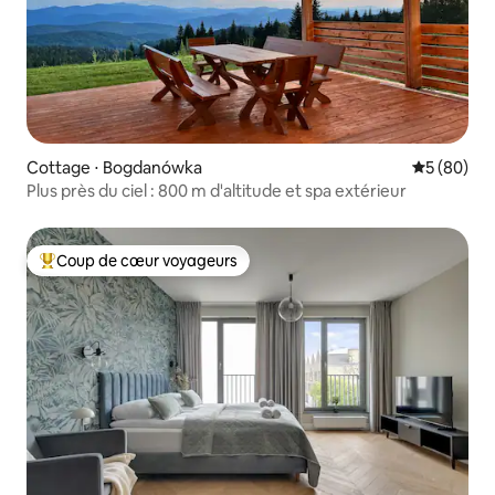
Cottage ⋅ Bogdanówka
Évaluation
5 (80)
Plus près du ciel : 800 m d'altitude et spa extérieur
Coup de cœur voyageurs
Coups de cœur voyageurs les plus appréciés