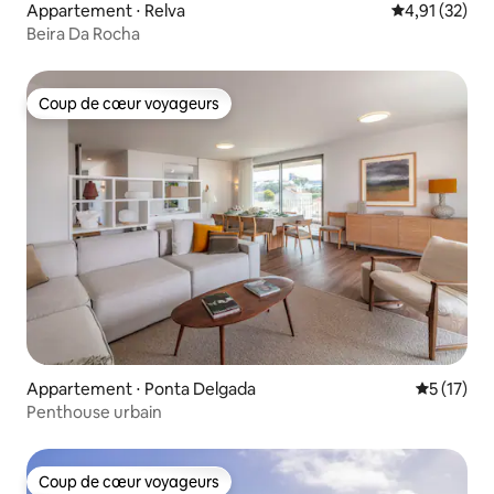
Appartement ⋅ Relva
Évaluation mo
4,91 (32)
Beira Da Rocha
Coup de cœur voyageurs
Coup de cœur voyageurs
Appartement ⋅ Ponta Delgada
Évaluation
5 (17)
Penthouse urbain
Coup de cœur voyageurs
Coup de cœur voyageurs