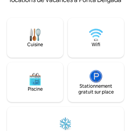
ont des fenêtres,
voiture sur un vieux pont au-dessus et
climatiseurs et de 
descendez un court chemin rustique ;
l'accès à Internet.
en contrebas, la propriété s'ouvre. Deux
privé, pour un véhi
villages et un petit marché se trouvent à
de parking dans la
une centaine de mètres en arrière, vous
disponibilité et d
rappelant que la civilisation est toujours
redevance. Je suis sûre que vous allez
là, mais ici, vous êtes dans votre propre
monde.
Cuisine
Wifi
Stationnement
Piscine
gratuit sur place