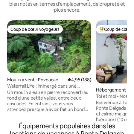
bien notés en termes d'emplacement, de propreté et
plus encore.
Coup de cœur voyageurs
Coup de cœur 
Coup de cœur voyageurs
Coups de cœur vo
Moulin à vent ⋅ Povoacao
Évaluation moyenne sur la base 
4,95 (188)
Waterfall Life : immergé dans une
Hébergement ⋅ Po
nature isolée
Un moulin à eau en pierre reconverti au
Toi et moi - Nos v
fond d'une petite vallée, entre deux
nous !
Bienvenue à Toi et Moi, Situé a
cascades. En entrant, vous vous
Ponta Delgada dan
attendez presque à avoir fait un bond
et calme malgré la
d'un siècle en arrière. Le son ne s'arrête
l'aéroport (10 minut
pas : il vous accompagne dans votre
Équipements populaires dans les
logement est lumi
sommeil et est la première chose que
les chambres et l
vous entendez le matin. Vous laissez la
locations de vacances à Ponta Delgada