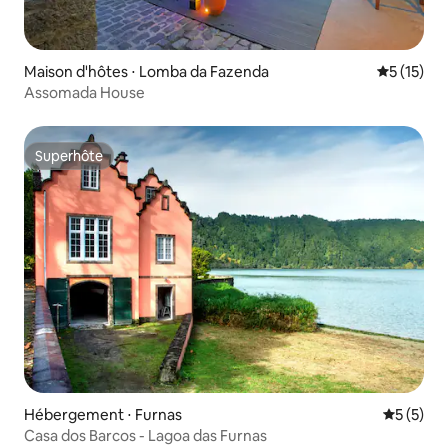
Maison d'hôtes ⋅ Lomba da Fazenda
Évaluation
5 (15)
Assomada House
Superhôte
Superhôte
Hébergement ⋅ Furnas
Évaluatio
5 (5)
Casa dos Barcos - Lagoa das Furnas