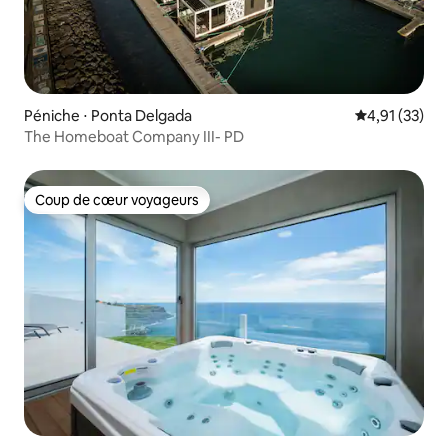
Péniche ⋅ Ponta Delgada
Évaluation mo
4,91 (33)
The Homeboat Company III- PD
Coup de cœur voyageurs
Coup de cœur voyageurs