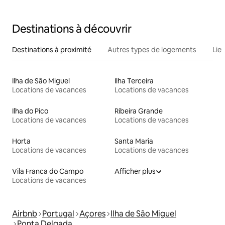
Destinations à découvrir
Destinations à proximité
Autres types de logements
Lie
Ilha de São Miguel
Ilha Terceira
Locations de vacances
Locations de vacances
Ilha do Pico
Ribeira Grande
Locations de vacances
Locations de vacances
Horta
Santa Maria
Locations de vacances
Locations de vacances
Vila Franca do Campo
Afficher plus
Locations de vacances
Airbnb
Portugal
Açores
Ilha de São Miguel
Ponta Delgada