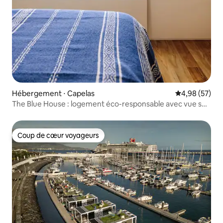
Hébergement ⋅ Capelas
Évaluation mo
4,98 (57)
The Blue House : logement éco-responsable avec vue sur
la baie
Coup de cœur voyageurs
Coup de cœur voyageurs