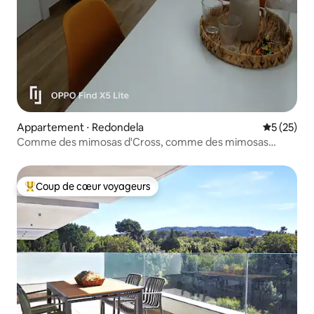
Appartement ⋅ Redondela
Évaluation
5 (25)
Comme des mimosas d'Cross, comme des mimosas
d'cross- 2
Coup de cœur voyageurs
Coups de cœur voyageurs les plus appréciés