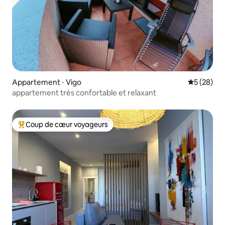
Appartement ⋅ Vigo
Évaluation
5 (28)
appartement très confortable et relaxant
Coup de cœur voyageurs
Coups de cœur voyageurs les plus appréciés