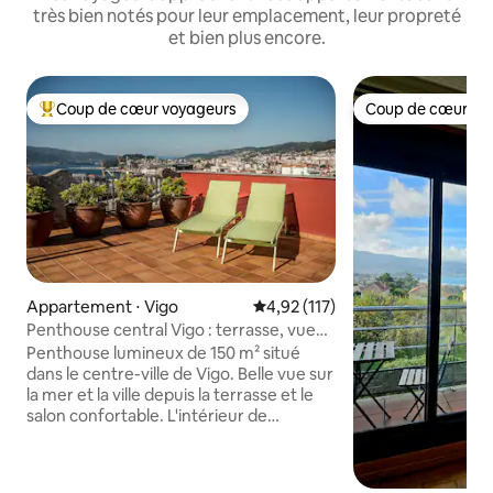
très bien notés pour leur emplacement, leur propreté
et bien plus encore.
Coup de cœur voyageurs
Coup de cœur vo
Coups de cœur voyageurs les plus appréciés
Coup de cœur vo
Appartement ⋅ Vigo
Évaluation moyenne sur la base 
4,92 (117)
Penthouse central Vigo : terrasse, vue
sur la mer, garage
Penthouse lumineux de 150 m² situé
dans le centre-ville de Vigo. Belle vue sur
la mer et la ville depuis la terrasse et le
salon confortable. L'intérieur de
l'appartement est de 90 m² et est
entièrement meublé. Il dispose de la
climatisation, d'un système de