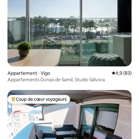
Appartement ⋅ Vigo
Évaluation m
4,9 (83)
Appartements Dunas de Samil, Studio Sálvora
Coup de cœur voyageurs
Coups de cœur voyageurs les plus appréciés