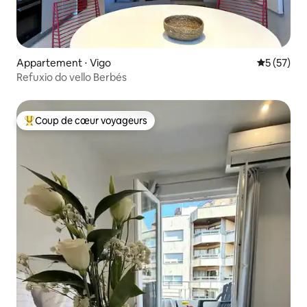
Appartement ⋅ Vigo
Évaluation
5 (57)
Refuxio do vello Berbés
Coup de cœur voyageurs
Coups de cœur voyageurs les plus appréciés