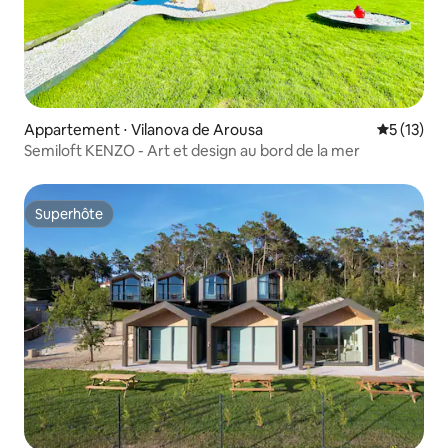
Appartement ⋅ Vilanova de Arousa
Évaluation
5 (13)
Semiloft KENZO - Art et design au bord de la mer
Superhôte
Superhôte