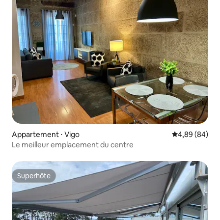
Appartement ⋅ Vigo
Évaluation mo
4,89 (84)
Le meilleur emplacement du centre
Superhôte
Superhôte