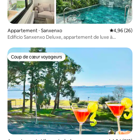
Appartement ⋅ Sanxenxo
Évaluation mo
4,96 (26)
Edificio Sanxenxo Deluxe, appartement de luxe à
Sanxenxo.
Coup de cœur voyageurs
Coup de cœur voyageurs