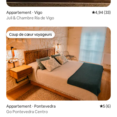
Appartement ⋅ Vigo
Évaluation mo
4,94 (33)
Juli & Chambre Ría de Vigo
Coup de cœur voyageurs
Coup de cœur voyageurs
Appartement ⋅ Pontevedra
Évaluatio
5 (6)
Go Pontevedra Centro