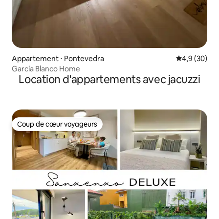
Appartement ⋅ Pontevedra
Évaluation m
4,9 (30)
García Blanco Home
Location d'appartements avec jacuzzi
Coup de cœur voyageurs
Coup de cœur voyageurs