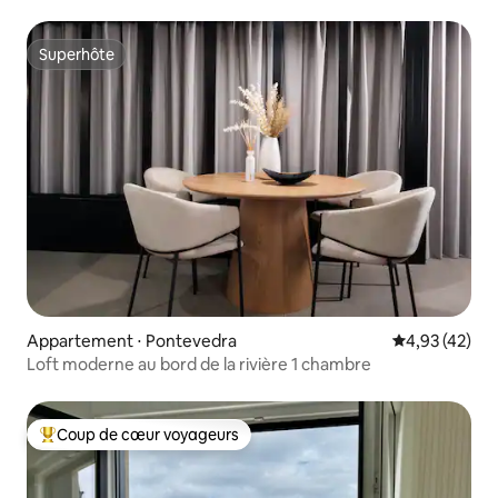
Superhôte
Superhôte
Appartement ⋅ Pontevedra
Évaluation mo
4,93 (42)
Loft moderne au bord de la rivière 1 chambre
Coup de cœur voyageurs
Coups de cœur voyageurs les plus appréciés