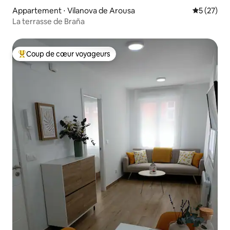
Appartement ⋅ Vilanova de Arousa
Évaluation
5 (27)
La terrasse de Braña
Coup de cœur voyageurs
Coups de cœur voyageurs les plus appréciés