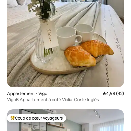
Appartement ⋅ Vigo
Évaluation mo
4,98 (92)
VigoB Appartement à côté Vialia-Corte Inglés
Coup de cœur voyageurs
Coups de cœur voyageurs les plus appréciés