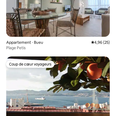
Appartement ⋅ Bueu
Évaluation mo
4,96 (25)
Plage Petís
Coup de cœur voyageurs
Coup de cœur voyageurs