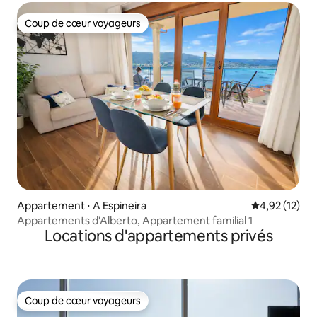
Coup de cœur voyageurs
Coup de cœur voyageurs
Appartement ⋅ A Espineira
Évaluation mo
4,92 (12)
Appartements d'Alberto, Appartement familial 1
Locations d'appartements privés
Coup de cœur voyageurs
Coup de cœur voyageurs