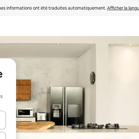
nes informations ont été traduites automatiquement. 
Afficher la lang
e
es
hes vers le haut et vers le bas pour les parcourir ou en appuyant et en fai