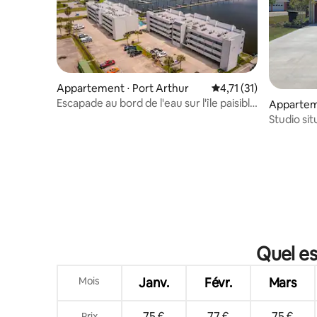
Appartement ⋅ Port Arthur
Évaluation moyenne su
4,71 (31)
Escapade au bord de l'eau sur l'île paisible
Appartem
de Pleasure Island
Studio sit
Quel es
Mois
Janv.
Févr.
Mars
75 €
77 €
75 €
Prix