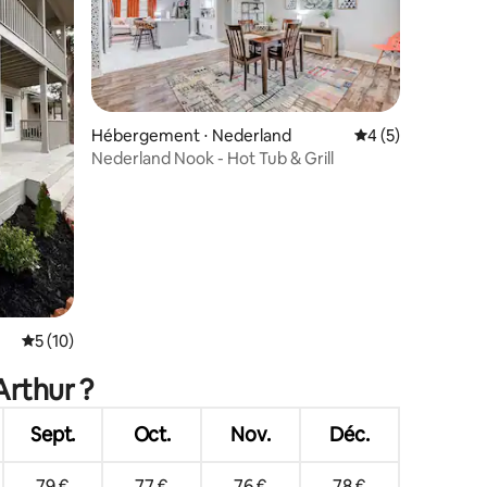
Hébergement ⋅ Nederland
Évaluation moyenn
4 (5)
Nederland Nook - Hot Tub & Grill
taires : 4,93 sur 5
Évaluation moyenne sur la base de 10 commentaires : 5 sur 5
5 (10)
Arthur ?
Sept.
Oct.
Nov.
Déc.
79 €
77 €
76 €
78 €