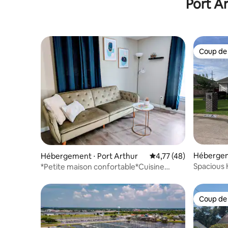
Port Ar
Coup de
Coup de
Hébergem
Hébergement ⋅ Port Arthur
Évaluation moyenne su
4,77 (48)
Spacious
*Petite maison confortable*Cuisine
complète*À 15 mi de SabinePass
Coup de
Coup de