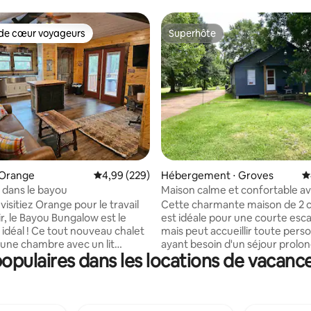
de cœur voyageurs
Superhôte
 cœur voyageurs les plus appréciés
Superhôte
 la base de 47 commentaires : 4,94 sur 5
 Orange
Évaluation moyenne sur la base de 229 commen
4,99 (229)
Hébergement ⋅ Groves
É
dans le bayou
Maison calme et confortable av
Groves, Texas
isitiez Orange pour le travail
Cette charmante maison de 2
sir, le Bayou Bungalow est le
est idéale pour une courte esc
t nouveau chalet
mais peut accueillir toute pers
'une chambre avec un lit
ayant besoin d'un séjour prolon
pulaires dans les locations de vacance
een size, ainsi que d'un canapé
voyageurs ont accès à toute la 
 complet dans le séjour. Vous
compris un lave-linge et un sèc
z une immense douche à
Il y a une longue allée avec be
ns la salle de bain. La cuisine
place pour votre ou vos véhicul
'appareils électroménagers en
maison a tout ce dont vous ave