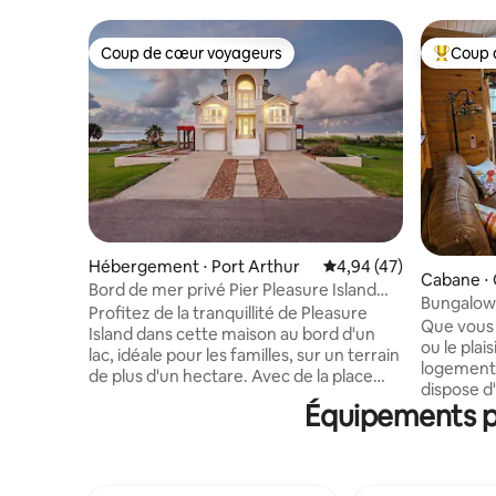
Coup de cœur voyageurs
Coup 
Coup de cœur voyageurs
Coups de
Hébergement ⋅ Port Arthur
Évaluation moyenne sur
4,94 (47)
Cabane ⋅
Bord de mer privé Pier Pleasure Island
Bungalow 
Lake House
Profitez de la tranquillité de Pleasure
Que vous v
Island dans cette maison au bord d'un
ou le plai
lac, idéale pour les familles, sur un terrain
logement idéal ! Ce tou
de plus d'un hectare. Avec de la place
dispose d
pour accueillir confortablement
Équipements po
Casper qu
10 personnes, c'est la retraite idéale pour
convertible
les réunions de famille et les escapades
trouvere
de groupe. Cette propriété autonome
l'italienne da
dispose d'un réservoir de propane de
dispose d