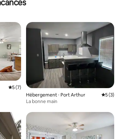
vacances
Évaluation moyenne sur la base de 7 commentaires : 5 sur 5
5 (7)
mmentaires : 5 sur 5
Hébergement ⋅ Port Arthur
Évaluation moyenn
5 (3)
La bonne main