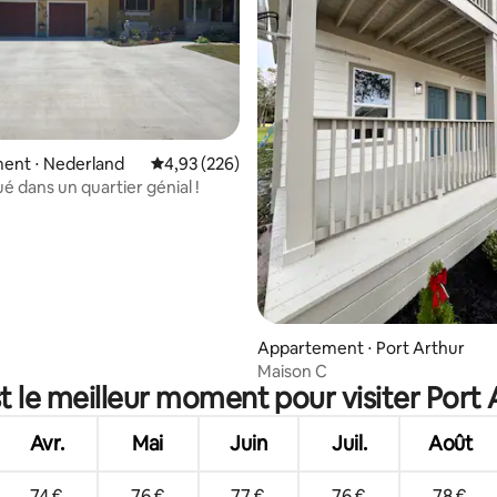
r la base de 31 commentaires : 4,71 sur 5
ent ⋅ Nederland
Évaluation moyenne sur la base de 226 commen
4,93 (226)
ué dans un quartier génial !
Appartement ⋅ Port Arthur
Maison C
t le meilleur moment pour visiter Port 
Avr.
Mai
Juin
Juil.
Août
74 €
76 €
77 €
76 €
78 €