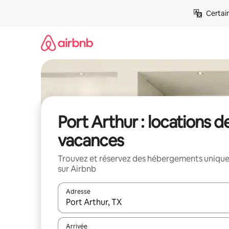
Aller
Certai
directement
au
contenu
Port Arthur : locations d
vacances
Trouvez et réservez des hébergements uniqu
sur Airbnb
Adresse
Lorsque les résultats s'affichent, utilisez les flèc
Arrivée